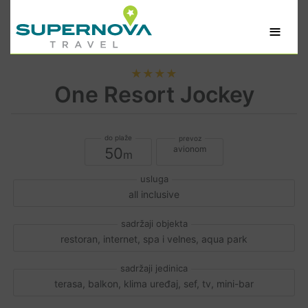
≡
★★★★
One Resort Jockey
avionom
50
all inclusive
restoran, internet, spa i velnes, aqua park
terasa, balkon, klima uređaj, sef, tv, mini-bar