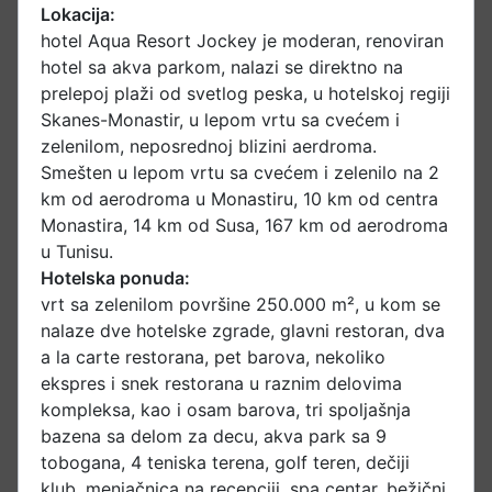
Lokacija:
hotel Aqua Resort Jockey je moderan, renoviran
hotel sa akva parkom, nalazi se direktno na
prelepoj plaži od svetlog peska, u hotelskoj regiji
Skanes-Monastir, u lepom vrtu sa cvećem i
zelenilom, neposrednoj blizini aerdroma.
Smešten u lepom vrtu sa cvećem i zelenilo na 2
km od aerodroma u Monastiru, 10 km od centra
Monastira, 14 km od Susa, 167 km od aerodroma
u Tunisu.
Hotelska ponuda:
vrt sa zelenilom površine 250.000 m², u kom se
nalaze dve hotelske zgrade, glavni restoran, dva
a la carte restorana, pet barova, nekoliko
ekspres i snek restorana u raznim delovima
kompleksa, kao i osam barova, tri spoljašnja
bazena sa delom za decu, akva park sa 9
tobogana, 4 teniska terena, golf teren, dečiji
klub, menjačnica na recepciji, spa centar, bežični