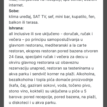
internet.
Sobe:
klima uređaj, SAT TV, sef, mini bar, kupatilo, fen,
balkon ili terasa.
Ishrana:
all inclusive ili sve uključeno - doručak, ručak i
večera – po principu samoposluživanja u
glavnom restoranu, mediteranski a la carte
restoran, ekspres restoran pored bazena otvoren
24 časa, specijalni ručak i večera za decu u
okviru glavnog restorana uz obaveznu
rezervaciju unapred, restoran sa testeninama u
akva parku i sendvič korner na plaži. Alkoholna,
bezalkoholna i topla pića domaće proizvodnje
(kafa, čaj, gazirani sokovi, voda, točeno pivo,
stono vino, kokteli) su uključena u piće u 5
barova: pored recepcije, pored bazena, na plaži,
u diskoteci i u akva parku.