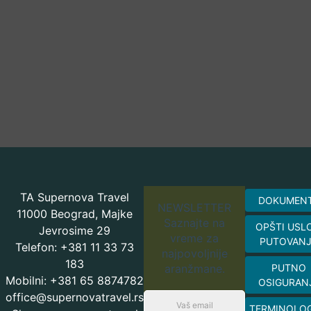
TA Supernova Travel
DOKUMEN
NEWSLETTER
11000 Beograd, Majke
Saznajte na
OPŠTI USL
Jevrosime 29
vreme za
PUTOVAN
Telefon: +381 11 33 73
najpovoljnije
183
aranžmane.
PUTNO
Mobilni: +381 65 8874782
OSIGURAN
office@supernovatravel.rs
TERMINOLOG