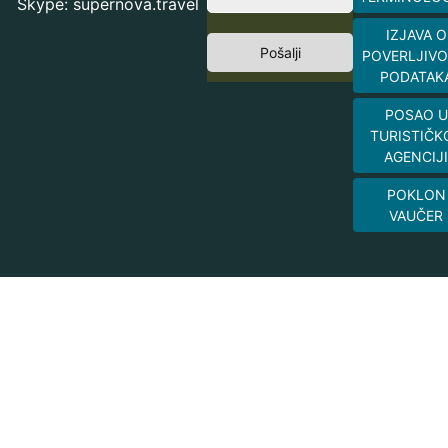
Skype: supernova.travel
IZJAVA O
Pošalji
POVERLJIVO
PODATAK
POSAO U
TURISTIČK
AGENCIJI
POKLON
VAUČER