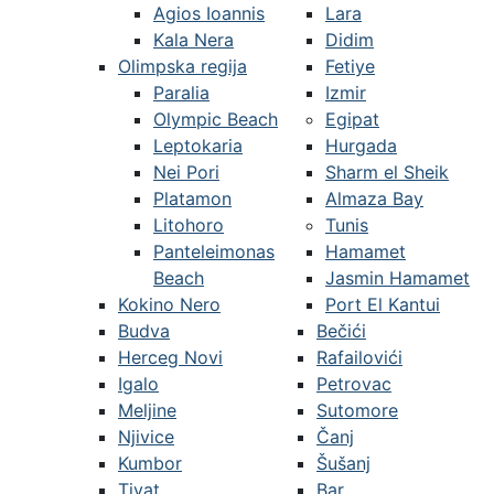
Agios Ioannis
Lara
Kala Nera
Didim
Olimpska regija
Fetiye
Paralia
Izmir
Olympic Beach
Egipat
Leptokaria
Hurgada
Nei Pori
Sharm el Sheik
Platamon
Almaza Bay
Litohoro
Tunis
Panteleimonas
Hamamet
Beach
Jasmin Hamamet
Kokino Nero
Port El Kantui
Budva
Bečići
Herceg Novi
Rafailovići
Igalo
Petrovac
Meljine
Sutomore
Njivice
Čanj
Kumbor
Šušanj
Tivat
Bar