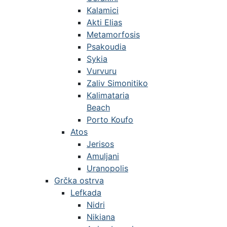
Kalamici
Akti Elias
Metamorfosis
Psakoudia
Sykia
Vurvuru
Zaliv Simonitiko
Kalimataria
Beach
Porto Koufo
Atos
Jerisos
Amuljani
Uranopolis
Grčka ostrva
Lefkada
Nidri
Nikiana