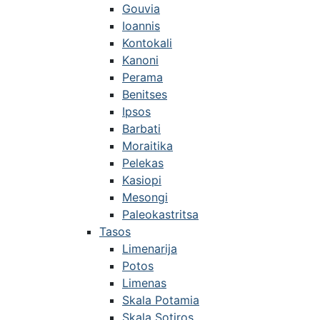
Gouvia
Ioannis
Kontokali
Kanoni
Perama
Benitses
Ipsos
Barbati
Moraitika
Pelekas
Kasiopi
Mesongi
Paleokastritsa
Tasos
Limenarija
Potos
Limenas
Skala Potamia
Skala Sotiros