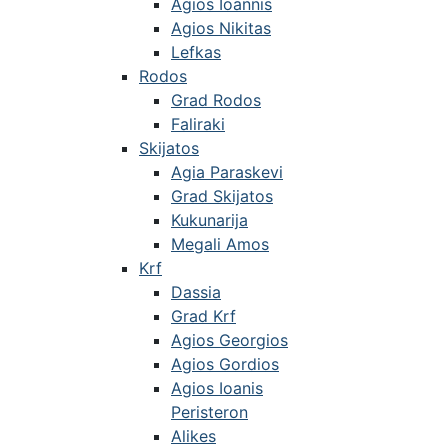
Agios Ioannis
Agios Nikitas
Lefkas
Rodos
Grad Rodos
Faliraki
Skijatos
Agia Paraskevi
Grad Skijatos
Kukunarija
Megali Amos
Krf
Dassia
Grad Krf
Agios Georgios
Agios Gordios
Agios Ioanis
Peristeron
Alikes