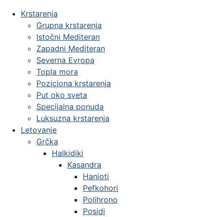
Krstarenja
Grupna krstarenja
Istočni Mediteran
Zapadni Mediteran
Severna Evropa
Topla mora
Poziciona krstarenja
Put oko sveta
Specijalna ponuda
Luksuzna krstarenja
Letovanje
Grčka
Halkidiki
Kasandra
Hanioti
Pefkohori
Polihrono
Posidi