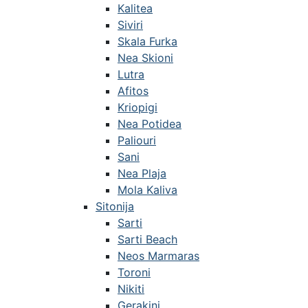
Kalitea
Siviri
Skala Furka
Nea Skioni
Lutra
Afitos
Kriopigi
Nea Potidea
Paliouri
Sani
Nea Plaja
Mola Kaliva
Sitonija
Sarti
Sarti Beach
Neos Marmaras
Toroni
Nikiti
Gerakini