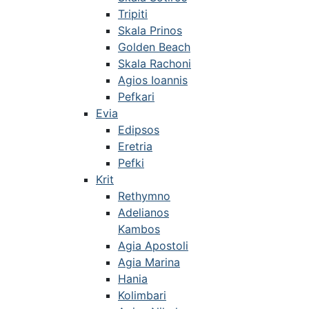
Tripiti
Skala Prinos
Golden Beach
Skala Rachoni
Agios Ioannis
Pefkari
Evia
Edipsos
Eretria
Pefki
Krit
Rethymno
Adelianos
Kambos
Agia Apostoli
Agia Marina
Hania
Kolimbari