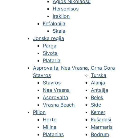
Agios Nikolaosu
Hersonisos
Iraklion
Kefalonija
Skala
Jonska regija
Parga
Sivota
Plataria
Asprovalta, Nea Vrasna,
Crna Gora
Stavros
Turska
Stavros
Alanja
Nea Vrasna
Antalija
Asprovalta
Belek
Vrasna Beach
Side
Pilion
Kemer
Horto
Kušadasi
Milina
Marmaris
Platanias
Bodrum