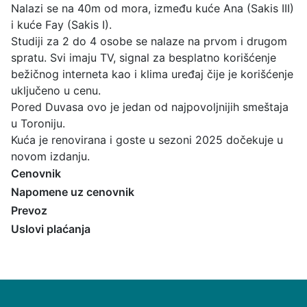
Nalazi se na 40m od mora, između kuće Ana (Sakis III)
i kuće Fay (Sakis I).
Studiji za 2 do 4 osobe se nalaze na prvom i drugom
spratu. Svi imaju TV, signal za besplatno korišćenje
bežičnog interneta kao i klima uređaj čije je korišćenje
uključeno u cenu.
Pored Duvasa ovo je jedan od najpovoljnijih smeštaja
u Toroniju.
Kuća je renovirana i goste u sezoni 2025 dočekuje u
novom izdanju.
Cenovnik
Napomene uz cenovnik
Prevoz
Uslovi plaćanja