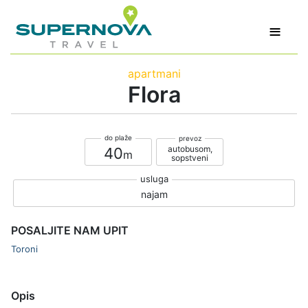
≡
apartmani
Flora
autobusom,
40
sopstveni
najam
POSALJITE NAM UPIT
Toroni
Opis