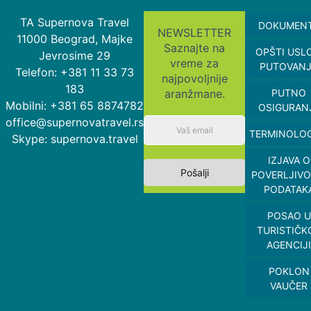
TA Supernova Travel
DOKUMEN
NEWSLETTER
11000 Beograd, Majke
Saznajte na
OPŠTI USL
Jevrosime 29
vreme za
PUTOVAN
Telefon: +381 11 33 73
najpovoljnije
183
aranžmane.
PUTNO
Mobilni: +381 65 8874782
OSIGURAN
office@supernovatravel.rs
TERMINOLOG
Skype: supernova.travel
IZJAVA O
Pošalji
POVERLJIVO
PODATAK
POSAO U
TURISTIČK
AGENCIJI
POKLON
VAUČER