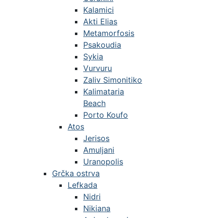
Kalamici
Akti Elias
Metamorfosis
Psakoudia
Sykia
Vurvuru
Zaliv Simonitiko
Kalimataria
Beach
Porto Koufo
Atos
Jerisos
Amuljani
Uranopolis
Grčka ostrva
Lefkada
Nidri
Nikiana