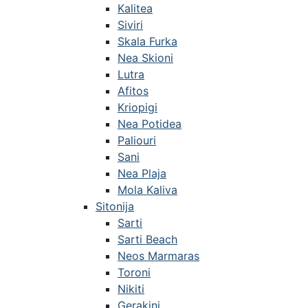
Kalitea
Siviri
Skala Furka
Nea Skioni
Lutra
Afitos
Kriopigi
Nea Potidea
Paliouri
Sani
Nea Plaja
Mola Kaliva
Sitonija
Sarti
Sarti Beach
Neos Marmaras
Toroni
Nikiti
Gerakini