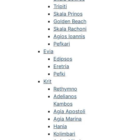
Tripiti
Skala Prinos
Golden Beach
Skala Rachoni
Agios Ioannis
Pefkari
Evia
Edipsos
Eretria
Pefki
Krit
Rethymno
Adelianos
Kambos
Agia Apostoli
Agia Marina
Hania
Kolimbari