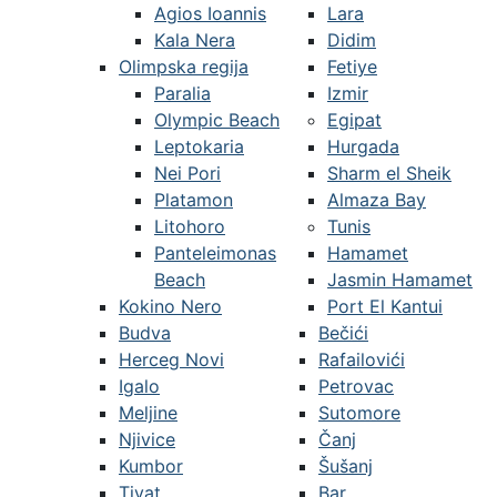
Agios Ioannis
Lara
Kala Nera
Didim
Olimpska regija
Fetiye
Paralia
Izmir
Olympic Beach
Egipat
Leptokaria
Hurgada
Nei Pori
Sharm el Sheik
Platamon
Almaza Bay
Litohoro
Tunis
Panteleimonas
Hamamet
Beach
Jasmin Hamamet
Kokino Nero
Port El Kantui
Budva
Bečići
Herceg Novi
Rafailovići
Igalo
Petrovac
Meljine
Sutomore
Njivice
Čanj
Kumbor
Šušanj
Tivat
Bar