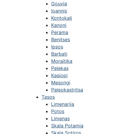
Gouvia
Ioannis
Kontokali
Kanoni
Perama
Benitses
Ipsos
Barbati
Moraitika
Pelekas
Kasiopi
Mesongi
Paleokastritsa
Tasos
Limenarija
Potos
Limenas
Skala Potamia
Skala Sotiros