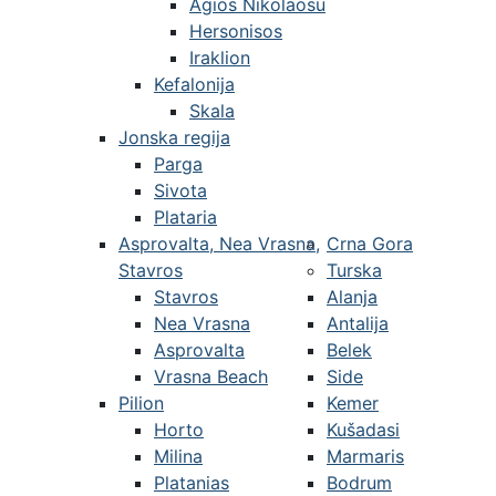
Agios Nikolaosu
Hersonisos
Iraklion
Kefalonija
Skala
Jonska regija
Parga
Sivota
Plataria
Asprovalta, Nea Vrasna,
Crna Gora
Stavros
Turska
Stavros
Alanja
Nea Vrasna
Antalija
Asprovalta
Belek
Vrasna Beach
Side
Pilion
Kemer
Horto
Kušadasi
Milina
Marmaris
Platanias
Bodrum