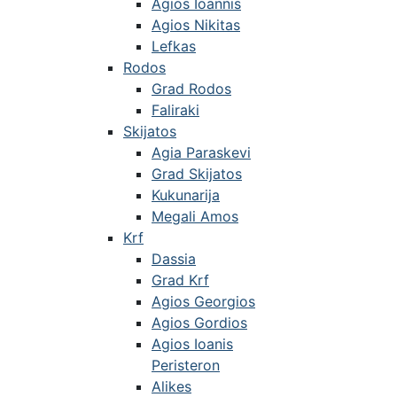
Agios Ioannis
Agios Nikitas
Lefkas
Rodos
Grad Rodos
Faliraki
Skijatos
Agia Paraskevi
Grad Skijatos
Kukunarija
Megali Amos
Krf
Dassia
Grad Krf
Agios Georgios
Agios Gordios
Agios Ioanis
Peristeron
Alikes