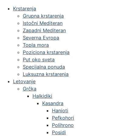
Krstarenja
Grupna krstarenja
Istočni Mediteran
Zapadni Mediteran
Severna Evropa
Topla mora
Poziciona krstarenja
Put oko sveta
Specijalna ponuda
Luksuzna krstarenja
Letovanje
Grčka
Halkidiki
Kasandra
Hanioti
Pefkohori
Polihrono
Posidi