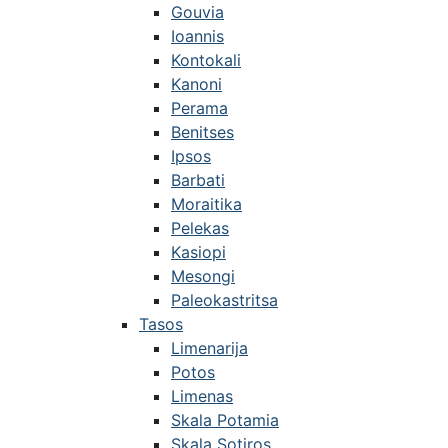
Gouvia
Ioannis
Kontokali
Kanoni
Perama
Benitses
Ipsos
Barbati
Moraitika
Pelekas
Kasiopi
Mesongi
Paleokastritsa
Tasos
Limenarija
Potos
Limenas
Skala Potamia
Skala Sotiros