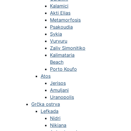
Kalamici
Akti Elias
Metamorfosis
Psakoudia
Sykia
Vurvuru
Zaliv Simonitiko
Kalimataria
Beach
Porto Koufo
Atos
Jerisos
Amuljani
Uranopolis
Grčka ostrva
Lefkada
Nidri
Nikiana