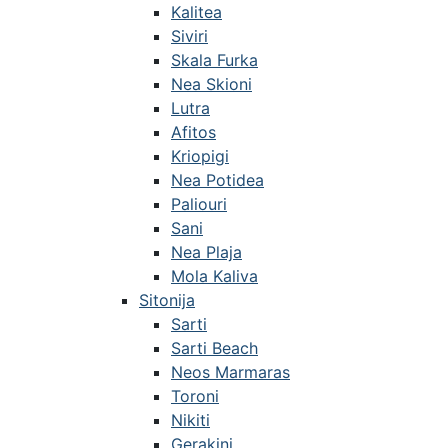
Kalitea
Siviri
Skala Furka
Nea Skioni
Lutra
Afitos
Kriopigi
Nea Potidea
Paliouri
Sani
Nea Plaja
Mola Kaliva
Sitonija
Sarti
Sarti Beach
Neos Marmaras
Toroni
Nikiti
Gerakini