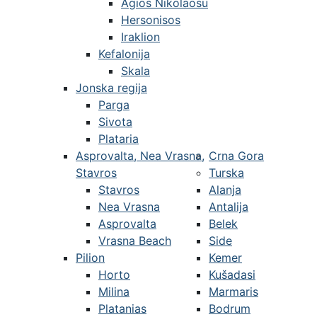
Agios Nikolaosu
Hersonisos
Iraklion
Kefalonija
Skala
Jonska regija
Parga
Sivota
Plataria
Asprovalta, Nea Vrasna,
Crna Gora
Stavros
Turska
Stavros
Alanja
Nea Vrasna
Antalija
Asprovalta
Belek
Vrasna Beach
Side
Pilion
Kemer
Horto
Kušadasi
Milina
Marmaris
Platanias
Bodrum