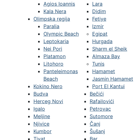
Agios Ioannis
Lara
Kala Nera
Didim
Olimpska regija
Fetiye
Paralia
Izmir
Olympic Beach
Egipat
Leptokaria
Hurgada
Nei Pori
Sharm el Sheik
Platamon
Almaza Bay
Litohoro
Tunis
Panteleimonas
Hamamet
Beach
Jasmin Hamamet
Kokino Nero
Port El Kantui
Budva
Bečići
Herceg Novi
Rafailovići
Igalo
Petrovac
Meljine
Sutomore
Njivice
Čanj
Kumbor
Šušanj
Tivat
Bar