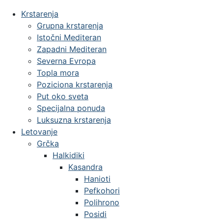
Krstarenja
Grupna krstarenja
Istočni Mediteran
Zapadni Mediteran
Severna Evropa
Topla mora
Poziciona krstarenja
Put oko sveta
Specijalna ponuda
Luksuzna krstarenja
Letovanje
Grčka
Halkidiki
Kasandra
Hanioti
Pefkohori
Polihrono
Posidi