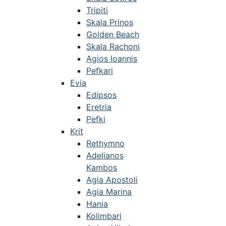
Tripiti
Skala Prinos
Golden Beach
Skala Rachoni
Agios Ioannis
Pefkari
Evia
Edipsos
Eretria
Pefki
Krit
Rethymno
Adelianos
Kambos
Agia Apostoli
Agia Marina
Hania
Kolimbari