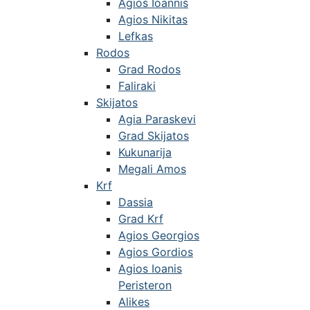
Agios Ioannis
Agios Nikitas
Lefkas
Rodos
Grad Rodos
Faliraki
Skijatos
Agia Paraskevi
Grad Skijatos
Kukunarija
Megali Amos
Krf
Dassia
Grad Krf
Agios Georgios
Agios Gordios
Agios Ioanis
Peristeron
Alikes