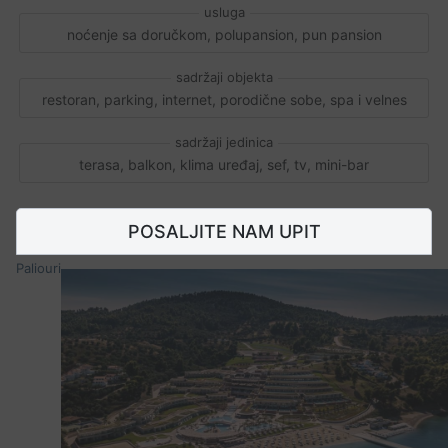
noćenje sa doručkom, polupansion, pun pansion
restoran, parking, internet, porodične sobe, spa i velnes
terasa, balkon, klima uređaj, sef, tv, mini-bar
POSALJITE NAM UPIT
Paliouri