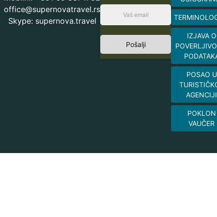
office@supernovatravel.rs
TERMINOLOG
Skype: supernova.travel
IZJAVA O
Pošalji
POVERLJIVO
PODATAK
POSAO U
TURISTIČK
AGENCIJI
POKLON
VAUČER