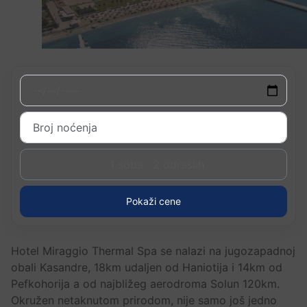
1 soba · 2 odraslih
Pokaži cene
Hotel Miraggio Thermal Spa se nalazi na jugozapadnoj
obali Kasandre, 18km udaljen od Haniotija i 14km od
Pefkohorija a od najbližeg aerodroma Solun 120km.
Okružen netaknutom prirodom, nije samo još jedno