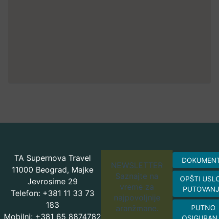
TA Supernova Travel
DOKUMEN
NEWSLETTER
11000 Beograd, Majke
Saznajte na
OPŠTI USL
Jevrosime 29
vreme za
PUTOVAN
Telefon: +381 11 33 73
najpovoljnije
183
aranžmane.
PUTNO
Mobilni: +381 65 8874782
OSIGURAN