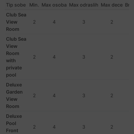
Tip sobe
Min.
Max osoba
Max odraslih
Max dece
Bro
Club Sea
View
2
4
3
2
Room
Club Sea
View
Room
2
4
3
2
with
private
pool
Deluxe
Garden
2
4
3
2
View
Room
Deluxe
Pool
2
4
3
2
Front