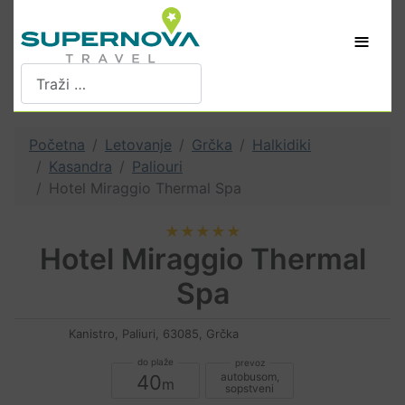
≡
Pretraži
Početna
Letovanje
Grčka
Halkidiki
Kasandra
Paliouri
Hotel Miraggio Thermal Spa
★★★★★
Hotel Miraggio Thermal
Spa
Kanistro, Paliuri, 63085, Grčka
autobusom,
40
sopstveni