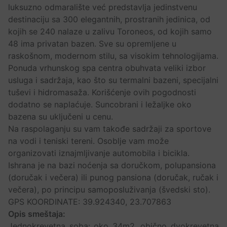
luksuzno odmaralište već predstavlja jedinstvenu
destinaciju sa 300 elegantnih, prostranih jedinica, od
kojih se 240 nalaze u zalivu Toroneos, od kojih samo
48 ima privatan bazen. Sve su opremljene u
raskošnom, modernom stilu, sa visokim tehnologijama.
Ponuda vrhunskog spa centra obuhvata veliki izbor
usluga i sadržaja, kao što su termalni bazeni, specijalni
tuševi i hidromasaža. Korišćenje ovih pogodnosti
dodatno se naplaćuje. Suncobrani i ležaljke oko
bazena su uključeni u cenu.
Na raspolaganju su vam takođe sadržaji za sportove
na vodi i teniski tereni. Osoblje vam može
organizovati iznajmljivanje automobila i bicikla.
Ishrana je na bazi noćenja sa doručkom, polupansiona
(doručak i večera) ili punog pansiona (doručak, ručak i
večera), po principu samoposluživanja (švedski sto).
GPS KOORDINATE: 39.924340, 23.707863
Opis smeštaja:
Jednokrevetna soba: oko 34m2, obično dvokrevetna