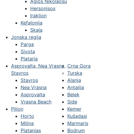
Agios Nikolaosu
Hersonisos
Iraklion
Kefalonija
Skala
Jonska regija
Parga
Sivota
Plataria
Asprovalta, Nea Vrasna,
Crna Gora
Stavros
Turska
Stavros
Alanja
Nea Vrasna
Antalija
Asprovalta
Belek
Vrasna Beach
Side
Pilion
Kemer
Horto
Kušadasi
Milina
Marmaris
Platanias
Bodrum