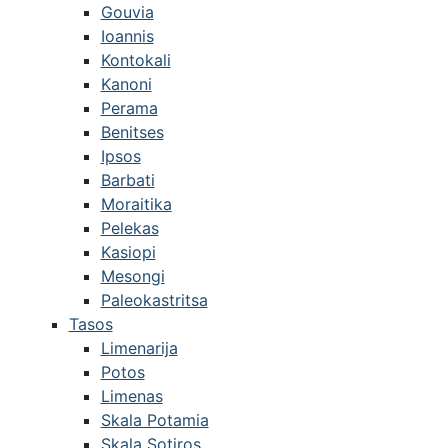
Gouvia
Ioannis
Kontokali
Kanoni
Perama
Benitses
Ipsos
Barbati
Moraitika
Pelekas
Kasiopi
Mesongi
Paleokastritsa
Tasos
Limenarija
Potos
Limenas
Skala Potamia
Skala Sotiros