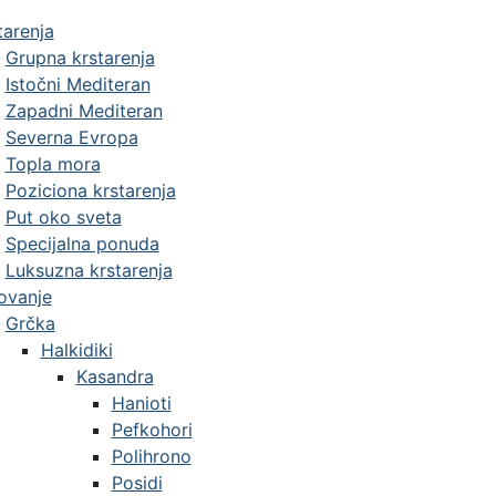
tarenja
Grupna krstarenja
Istočni Mediteran
Zapadni Mediteran
Severna Evropa
Topla mora
Poziciona krstarenja
Put oko sveta
Specijalna ponuda
Luksuzna krstarenja
ovanje
Grčka
Halkidiki
Kasandra
Hanioti
Pefkohori
Polihrono
Posidi