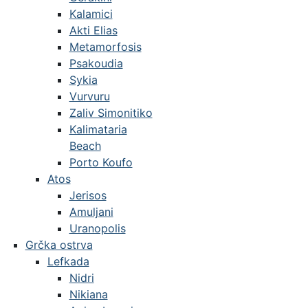
Kalamici
Akti Elias
Metamorfosis
Psakoudia
Sykia
Vurvuru
Zaliv Simonitiko
Kalimataria
Beach
Porto Koufo
Atos
Jerisos
Amuljani
Uranopolis
Grčka ostrva
Lefkada
Nidri
Nikiana