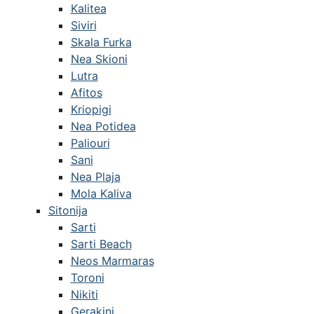
Kalitea
Siviri
Skala Furka
Nea Skioni
Lutra
Afitos
Kriopigi
Nea Potidea
Paliouri
Sani
Nea Plaja
Mola Kaliva
Sitonija
Sarti
Sarti Beach
Neos Marmaras
Toroni
Nikiti
Gerakini