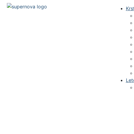
Krs
Let