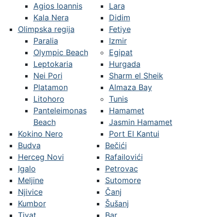
Agios Ioannis
Lara
Kala Nera
Didim
Olimpska regija
Fetiye
Paralia
Izmir
Olympic Beach
Egipat
Leptokaria
Hurgada
Nei Pori
Sharm el Sheik
Platamon
Almaza Bay
Litohoro
Tunis
Panteleimonas
Hamamet
Beach
Jasmin Hamamet
Kokino Nero
Port El Kantui
Budva
Bečići
Herceg Novi
Rafailovići
Igalo
Petrovac
Meljine
Sutomore
Njivice
Čanj
Kumbor
Šušanj
Tivat
Bar