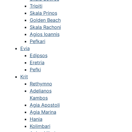
Tripiti
Skala Prinos
Golden Beach
Skala Rachoni
Agios Ioannis
Pefkari
Evia
Edipsos
Eretria
Pefki
Krit
Rethymno
Adelianos
Kambos
Agia Apostoli
Agia Marina
Hania
Kolimbari