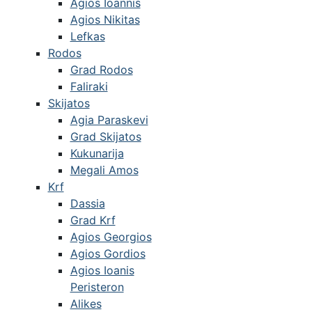
Agios Ioannis
Agios Nikitas
Lefkas
Rodos
Grad Rodos
Faliraki
Skijatos
Agia Paraskevi
Grad Skijatos
Kukunarija
Megali Amos
Krf
Dassia
Grad Krf
Agios Georgios
Agios Gordios
Agios Ioanis
Peristeron
Alikes