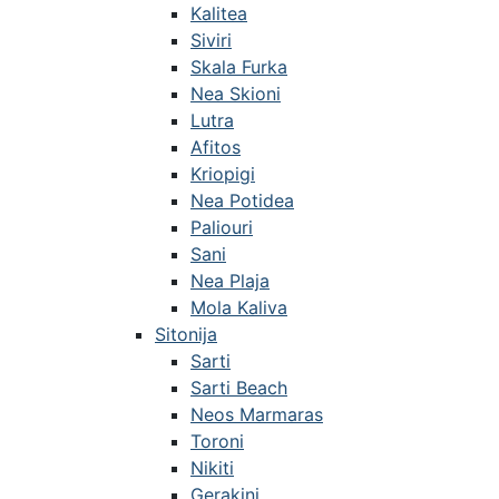
Kalitea
Siviri
Skala Furka
Nea Skioni
Lutra
Afitos
Kriopigi
Nea Potidea
Paliouri
Sani
Nea Plaja
Mola Kaliva
Sitonija
Sarti
Sarti Beach
Neos Marmaras
Toroni
Nikiti
Gerakini