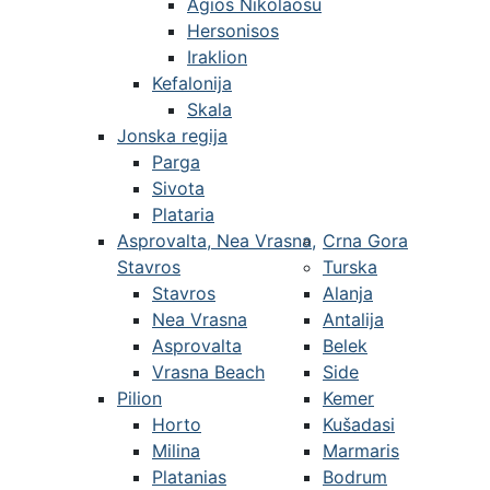
Agios Nikolaosu
Hersonisos
Iraklion
Kefalonija
Skala
Jonska regija
Parga
Sivota
Plataria
Asprovalta, Nea Vrasna,
Crna Gora
Stavros
Turska
Stavros
Alanja
Nea Vrasna
Antalija
Asprovalta
Belek
Vrasna Beach
Side
Pilion
Kemer
Horto
Kušadasi
Milina
Marmaris
Platanias
Bodrum