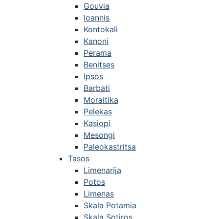
Gouvia
Ioannis
Kontokali
Kanoni
Perama
Benitses
Ipsos
Barbati
Moraitika
Pelekas
Kasiopi
Mesongi
Paleokastritsa
Tasos
Limenarija
Potos
Limenas
Skala Potamia
Skala Sotiros