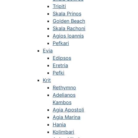
Tripiti
Skala Prinos
Golden Beach
Skala Rachoni
Agios Ioannis
Pefkari
Evia
Edipsos
Eretria
Pefki
Krit
Rethymno
Adelianos
Kambos
Agia Apostoli
Agia Marina
Hania
Kolimbari