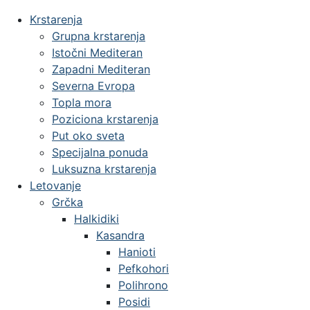
Krstarenja
Grupna krstarenja
Istočni Mediteran
Zapadni Mediteran
Severna Evropa
Topla mora
Poziciona krstarenja
Put oko sveta
Specijalna ponuda
Luksuzna krstarenja
Letovanje
Grčka
Halkidiki
Kasandra
Hanioti
Pefkohori
Polihrono
Posidi