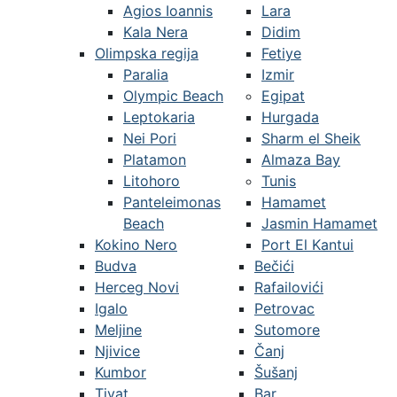
Agios Ioannis
Lara
Kala Nera
Didim
Olimpska regija
Fetiye
Paralia
Izmir
Olympic Beach
Egipat
Leptokaria
Hurgada
Nei Pori
Sharm el Sheik
Platamon
Almaza Bay
Litohoro
Tunis
Panteleimonas
Hamamet
Beach
Jasmin Hamamet
Kokino Nero
Port El Kantui
Budva
Bečići
Herceg Novi
Rafailovići
Igalo
Petrovac
Meljine
Sutomore
Njivice
Čanj
Kumbor
Šušanj
Tivat
Bar