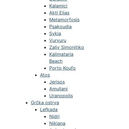
Kalamici
Akti Elias
Metamorfosis
Psakoudia
Sykia
Vurvuru
Zaliv Simonitiko
Kalimataria
Beach
Porto Koufo
Atos
Jerisos
Amuljani
Uranopolis
Grčka ostrva
Lefkada
Nidri
Nikiana