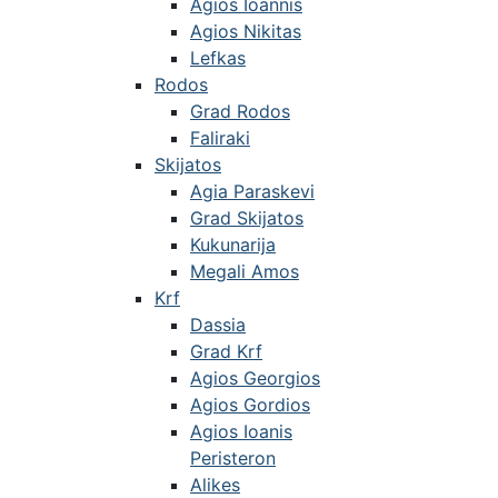
Agios Ioannis
Agios Nikitas
Lefkas
Rodos
Grad Rodos
Faliraki
Skijatos
Agia Paraskevi
Grad Skijatos
Kukunarija
Megali Amos
Krf
Dassia
Grad Krf
Agios Georgios
Agios Gordios
Agios Ioanis
Peristeron
Alikes