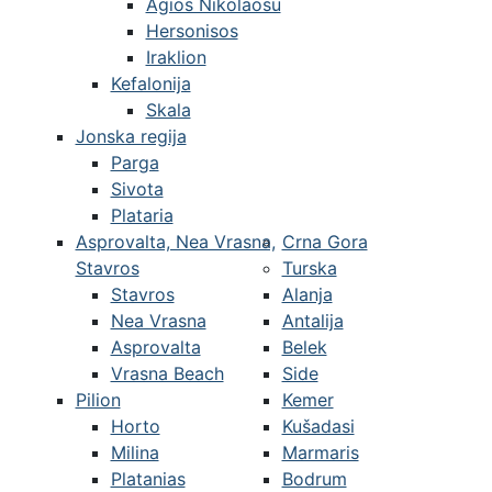
Agios Nikolaosu
Hersonisos
Iraklion
Kefalonija
Skala
Jonska regija
Parga
Sivota
Plataria
Asprovalta, Nea Vrasna,
Crna Gora
Stavros
Turska
Stavros
Alanja
Nea Vrasna
Antalija
Asprovalta
Belek
Vrasna Beach
Side
Pilion
Kemer
Horto
Kušadasi
Milina
Marmaris
Platanias
Bodrum