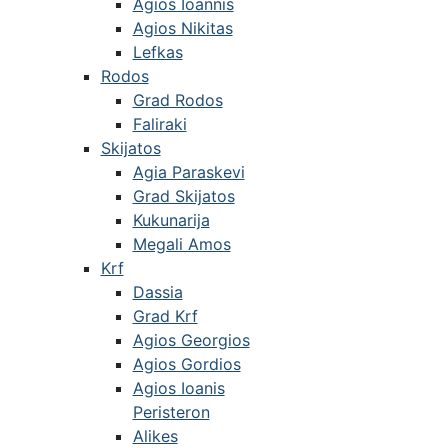
Agios Ioannis
Agios Nikitas
Lefkas
Rodos
Grad Rodos
Faliraki
Skijatos
Agia Paraskevi
Grad Skijatos
Kukunarija
Megali Amos
Krf
Dassia
Grad Krf
Agios Georgios
Agios Gordios
Agios Ioanis
Peristeron
Alikes