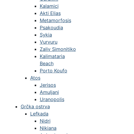
Kalamici
Akti Elias
Metamorfosis
Psakoudia
Sykia
Vurvuru
Zaliv Simonitiko
Kalimataria
Beach
Porto Koufo
Atos
Jerisos
Amuljani
Uranopolis
Grčka ostrva
Lefkada
Nidri
Nikiana