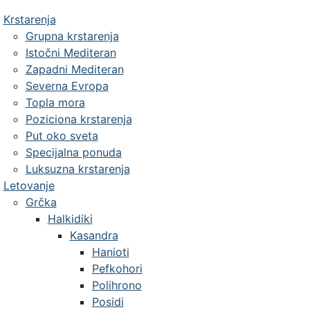
Krstarenja
Grupna krstarenja
Istočni Mediteran
Zapadni Mediteran
Severna Evropa
Topla mora
Poziciona krstarenja
Put oko sveta
Specijalna ponuda
Luksuzna krstarenja
Letovanje
Grčka
Halkidiki
Kasandra
Hanioti
Pefkohori
Polihrono
Posidi