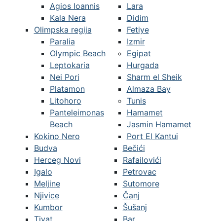
Agios Ioannis
Lara
Kala Nera
Didim
Olimpska regija
Fetiye
Paralia
Izmir
Olympic Beach
Egipat
Leptokaria
Hurgada
Nei Pori
Sharm el Sheik
Platamon
Almaza Bay
Litohoro
Tunis
Panteleimonas
Hamamet
Beach
Jasmin Hamamet
Kokino Nero
Port El Kantui
Budva
Bečići
Herceg Novi
Rafailovići
Igalo
Petrovac
Meljine
Sutomore
Njivice
Čanj
Kumbor
Šušanj
Tivat
Bar