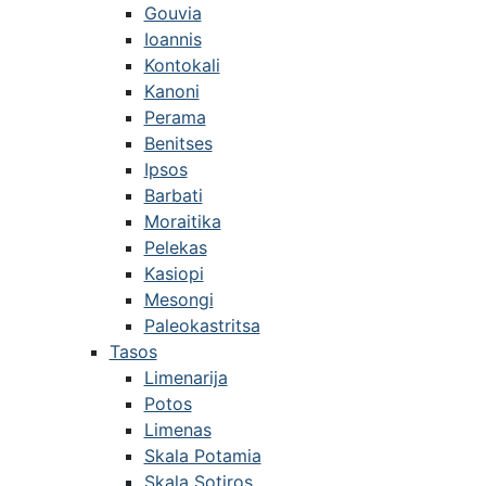
Gouvia
Ioannis
Kontokali
Kanoni
Perama
Benitses
Ipsos
Barbati
Moraitika
Pelekas
Kasiopi
Mesongi
Paleokastritsa
Tasos
Limenarija
Potos
Limenas
Skala Potamia
Skala Sotiros