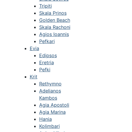
Tripiti
Skala Prinos
Golden Beach
Skala Rachoni
Agios Ioannis
Pefkari
Evia
Edipsos
Eretria
Pefki
Krit
Rethymno
Adelianos
Kambos
Agia Apostoli
Agia Marina
Hania
Kolimbari