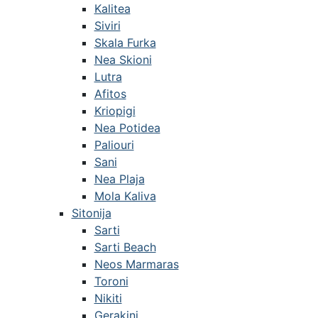
Kalitea
Siviri
Skala Furka
Nea Skioni
Lutra
Afitos
Kriopigi
Nea Potidea
Paliouri
Sani
Nea Plaja
Mola Kaliva
Sitonija
Sarti
Sarti Beach
Neos Marmaras
Toroni
Nikiti
Gerakini