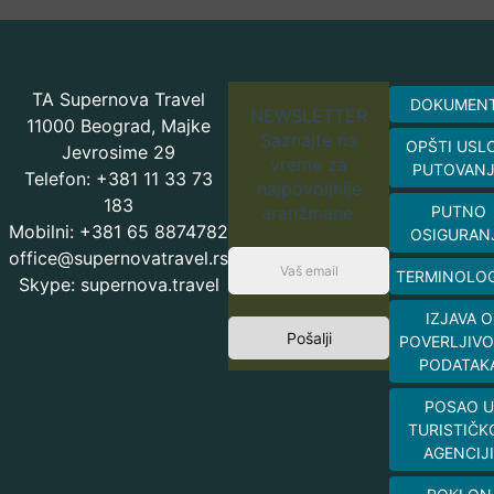
TA Supernova Travel
DOKUMEN
NEWSLETTER
11000 Beograd, Majke
Saznajte na
OPŠTI USL
Jevrosime 29
vreme za
PUTOVAN
Telefon: +381 11 33 73
najpovoljnije
183
aranžmane.
PUTNO
Mobilni: +381 65 8874782
OSIGURAN
office@supernovatravel.rs
TERMINOLOG
Skype: supernova.travel
IZJAVA O
Pošalji
POVERLJIVO
PODATAK
POSAO U
TURISTIČK
AGENCIJI