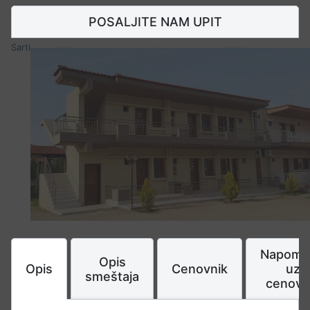
POSALJITE NAM UPIT
Sarti
Napome
Opis
Opis
Cenovnik
uz
smeštaja
cenovn