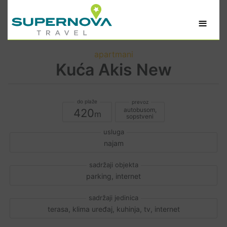
≡
apartmani
Kuća Akis New
autobusom,
420
sopstveni
najam
parking, internet
terasa, klima uređaj, kuhinja, tv, internet