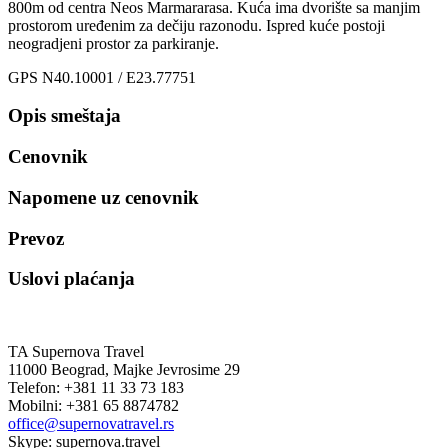
800m od centra Neos Marmararasa. Kuća ima dvorište sa manjim
prostorom uređenim za dečiju razonodu. Ispred kuće postoji
neogradjeni prostor za parkiranje.
GPS N40.10001 / E23.77751
Opis smeštaja
Cenovnik
Napomene uz cenovnik
Prevoz
Uslovi plaćanja
TA Supernova Travel
11000 Beograd, Majke Jevrosime 29
Telefon: +381 11 33 73 183
Mobilni: +381 65 8874782
office@supernovatravel.rs
Skype: supernova.travel