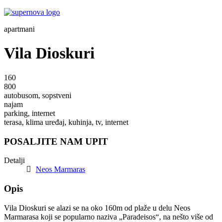
apartmani
Vila Dioskuri
160
800
autobusom, sopstveni
najam
parking, internet
terasa, klima uređaj, kuhinja, tv, internet
POSALJITE NAM UPIT
Detalji
Neos Marmaras
Opis
Vila Dioskuri se alazi se na oko 160m od plaže u delu Neos
Marmarasa koji se popularno naziva „Paradeisos“, na nešto više od