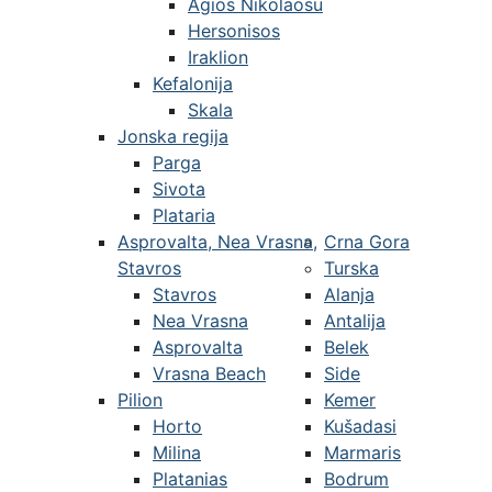
Agios Nikolaosu
Hersonisos
Iraklion
Kefalonija
Skala
Jonska regija
Parga
Sivota
Plataria
Asprovalta, Nea Vrasna,
Crna Gora
Stavros
Turska
Stavros
Alanja
Nea Vrasna
Antalija
Asprovalta
Belek
Vrasna Beach
Side
Pilion
Kemer
Horto
Kušadasi
Milina
Marmaris
Platanias
Bodrum