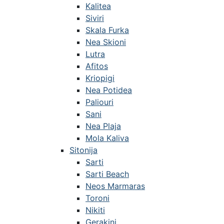
Kalitea
Siviri
Skala Furka
Nea Skioni
Lutra
Afitos
Kriopigi
Nea Potidea
Paliouri
Sani
Nea Plaja
Mola Kaliva
Sitonija
Sarti
Sarti Beach
Neos Marmaras
Toroni
Nikiti
Gerakini