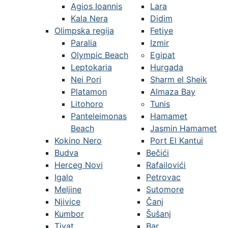
Agios Ioannis
Lara
Kala Nera
Didim
Olimpska regija
Fetiye
Paralia
Izmir
Olympic Beach
Egipat
Leptokaria
Hurgada
Nei Pori
Sharm el Sheik
Platamon
Almaza Bay
Litohoro
Tunis
Panteleimonas
Hamamet
Beach
Jasmin Hamamet
Kokino Nero
Port El Kantui
Budva
Bečići
Herceg Novi
Rafailovići
Igalo
Petrovac
Meljine
Sutomore
Njivice
Čanj
Kumbor
Šušanj
Tivat
Bar