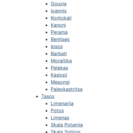
Gouvia
Ioannis
Kontokali
Kanoni
Perama
Benitses
Ipsos
Barbati
Moraitika
Pelekas
Kasiopi
Mesongi
Paleokastritsa
Tasos
Limenarija
Potos
Limenas
Skala Potamia
Skala Sotiros