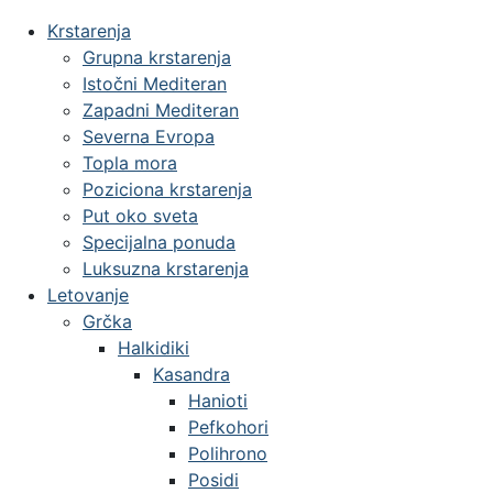
Krstarenja
Grupna krstarenja
Istočni Mediteran
Zapadni Mediteran
Severna Evropa
Topla mora
Poziciona krstarenja
Put oko sveta
Specijalna ponuda
Luksuzna krstarenja
Letovanje
Grčka
Halkidiki
Kasandra
Hanioti
Pefkohori
Polihrono
Posidi