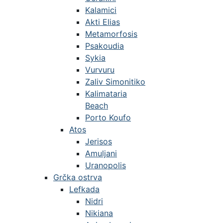
Kalamici
Akti Elias
Metamorfosis
Psakoudia
Sykia
Vurvuru
Zaliv Simonitiko
Kalimataria
Beach
Porto Koufo
Atos
Jerisos
Amuljani
Uranopolis
Grčka ostrva
Lefkada
Nidri
Nikiana