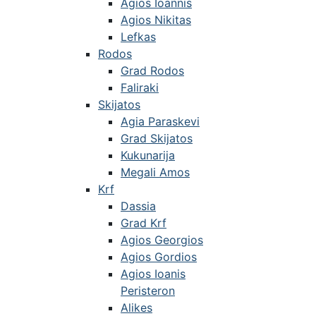
Agios Ioannis
Agios Nikitas
Lefkas
Rodos
Grad Rodos
Faliraki
Skijatos
Agia Paraskevi
Grad Skijatos
Kukunarija
Megali Amos
Krf
Dassia
Grad Krf
Agios Georgios
Agios Gordios
Agios Ioanis
Peristeron
Alikes