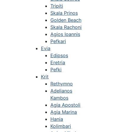
Tripiti
Skala Prinos
Golden Beach
Skala Rachoni
Agios Ioannis
Pefkari
Evia
Edipsos
Eretria
Pefki
Krit
Rethymno
Adelianos
Kambos
Agia Apostoli
Agia Marina
Hania
Kolimbari