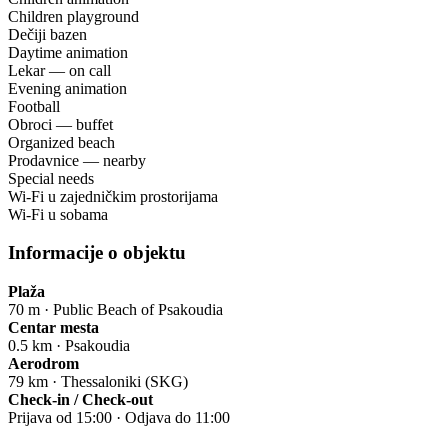
Children playground
Dečiji bazen
Daytime animation
Lekar — on call
Evening animation
Football
Obroci — buffet
Organized beach
Prodavnice — nearby
Special needs
Wi-Fi u zajedničkim prostorijama
Wi-Fi u sobama
Informacije o objektu
Plaža
70 m · Public Beach of Psakoudia
Centar mesta
0.5 km · Psakoudia
Aerodrom
79 km · Thessaloniki (SKG)
Check-in / Check-out
Prijava od 15:00 · Odjava do 11:00