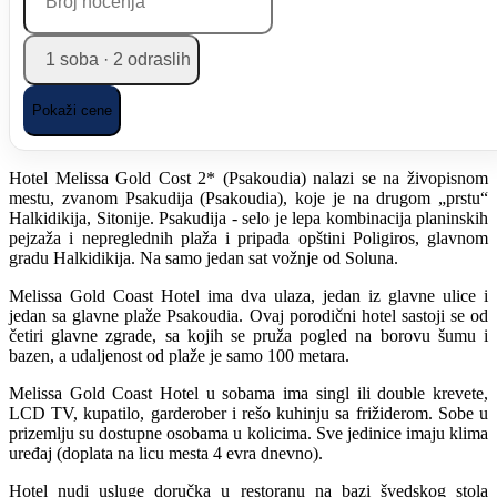
1 soba · 2 odraslih
Pokaži cene
Hotel Melissa Gold Cost 2* (Psakoudia) nalazi se na živopisnom
mestu, zvanom Psakudija (Psakoudia), koje je na drugom „prstu“
Halkidikija, Sitonije. Psakudija - selo je lepa kombinacija planinskih
pejzaža i nepreglednih plaža i pripada opštini Poligiros, glavnom
gradu Halkidikija. Na samo jedan sat vožnje od Soluna.
Melissa Gold Coast Hotel ima dva ulaza, jedan iz glavne ulice i
jedan sa glavne plaže Psakoudia. Ovaj porodični hotel sastoji se od
četiri glavne zgrade, sa kojih se pruža pogled na borovu šumu i
bazen, a udaljenost od plaže je samo 100 metara.
Melissa Gold Coast Hotel u sobama ima singl ili double krevete,
LCD TV, kupatilo, garderober i rešo kuhinju sa frižiderom. Sobe u
prizemlju su dostupne osobama u kolicima. Sve jedinice imaju klima
uređaj (doplata na licu mesta 4 evra dnevno).
Hotel nudi usluge doručka u restoranu na bazi švedskog stola