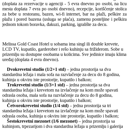
(doplata za rezervacije u agenciji - 5 evra dnevno po osobi, na licu
mesta doplata 7 evra po osobi dnevno), recepcije, korišćenje stolica
za bebe u restoranu, bazen, wi-fi internet, bar na plaži, peškire za
plažu i pored bazena (usluga se plaća), zamenu posteljine i peškira
jednom tokom boravka, đakuzi, parking, igralište za decu.
Melissa Gold Coast Hotel u sobama ima singl ili double krevete,
LCD TV, kupatilo, garderober i rešo kuhinju sa frižiderom. Sobe u
prizemlju su dostupne osobama u kolicima. Sve jedinice imaju klima
uređaj (doplata 4 evra dnevno).
Dvokrevetni studio (1/2+1 std)
– jedna prostorija sa dva
standardna ležaja i mala sofa na razvlačenje za decu do 8 godina,
kuhinja u okviru iste prostorije, kupatilo i balkon;
Trokrevetni studio (1/3+1 std)
– jedna prostorija sa dva
standardna ležaja i krevetom na izvlačenje na kom može spavati
odrasla osoba, mala sofa na razvlačenje za decu do 8 godina,
kuhinja u okviru iste prostorije, kupatilo i balkon;
Četvorokrevetni studio (1/4 std)
– jedna prostorija sa tri
standardna ležaja i krevetom na izvlačenje na kom može spavati
odrasla osoba, kuhinja u okviru iste prostorije, kupatilo i balkon;
Šestokrevetni mezonet (1/6 mezonet)
– jedna prostorija sa
kuhinjom, trpezarijom i dva standardna ležaja u prizemlju i galerija