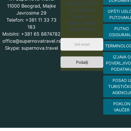
DOKUMEN
NEWSLETTER
11000 Beograd, Majke
Saznajte na
OPŠTI USL
Jevrosime 29
vreme za
PUTOVAN
Telefon: +381 11 33 73
najpovoljnije
183
aranžmane.
PUTNO
Mobilni: +381 65 8874782
OSIGURAN
office@supernovatravel.rs
TERMINOLOG
Skype: supernova.travel
IZJAVA O
Pošalji
POVERLJIVO
PODATAK
POSAO U
TURISTIČK
AGENCIJI
POKLON
VAUČER