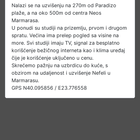
Nalazi se na uzvišenju na 270m od Paradizo
plaže, a na oko 500m od centra Neos
Marmarasa.
U ponudi su studiji na prizemlju, prvom i drugom
spratu. Većina ima prelep pogled sa visine na
more. Svi studiji imaju TV, signal za besplatno
korišćenje bežičnog interneta kao i klima uređaj
čije je korišćenje uključeno u cenu.
Skrećemo pažnju na uzbrdicu do kuće, s
obzirom na udaljenost i uzvišenje Nefeli u
Marmarasu.
GPS N40.095856 / E23.776558