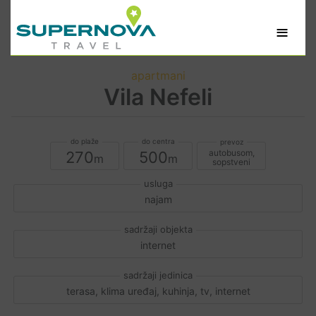
≡
apartmani
Vila Nefeli
autobusom,
270
500
sopstveni
najam
internet
terasa, klima uređaj, kuhinja, tv, internet