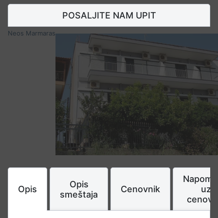
POSALJITE NAM UPIT
Neos Marmaras
Napome
Opis
Opis
Cenovnik
uz
smeštaja
cenovn