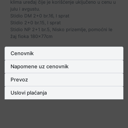
klima uređaj čije je korišćenje uključeno u cenu u
julu i avgustu.
Stidio DM 2+0 br.16, I sprat
Stidio 2+0 br.15, I sprat
Stidio NP 2+1 br.5, Nisko prizemlje, pomoćni le
žaj fioka 180x77cm
Cenovnik
Napomene uz cenovnik
Prevoz
Uslovi plaćanja