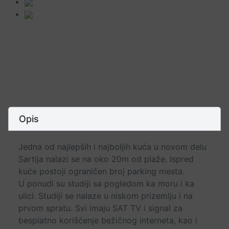
Opis
Jedna od najlepših i najboljih kuća u novom delu
Sartija nalazi se na oko 20m od plaže. Ispred
kuće postoji ograničen broj parking mesta.
U ponudi su studiji sa pogledom ka moru i ka
ulici. Studiji se nalaze u niskom prizemlju i na
prvom spratu. Svi imaju SAT TV i signal za
besplatno korišćenje bežičnog interneta, kao i