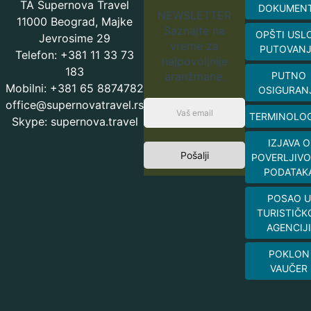
TA Supernova Travel
DOKUMEN
NEWSLETTER
11000 Beograd, Majke
Saznajte na
OPŠTI USL
Jevrosime 29
vreme za
PUTOVAN
Telefon: +381 11 33 73
najpovoljnije
183
aranžmane.
PUTNO
Mobilni: +381 65 8874782
OSIGURAN
office@supernovatravel.rs
TERMINOLOG
Skype: supernova.travel
IZJAVA O
Pošalji
POVERLJIVO
PODATAK
POSAO U
TURISTIČK
AGENCIJI
POKLON
VAUČER