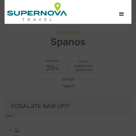
≡
apartmani
Spanos
autobusom,
20
sopstveni
najam
POSALJITE NAM UPIT
Sarti