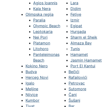
Agios Ioannis
Lara
Kala Nera
Didim
Olimpska regija
Fetiye
Paralia
Izmir
Olympic Beach
Egipat
Leptokaria
Hurgada
Nei Pori
Sharm el Sheik
Platamon
Almaza Bay
Litohoro
Tunis
Panteleimonas
Hamamet
Beach
Jasmin Hamamet
Kokino Nero
Port El Kantui
Budva
Bečići
Herceg Novi
Rafailovići
Igalo
Petrovac
Meljine
Sutomore
Njivice
Čanj
Kumbor
Šušanj
Tivat
Bar