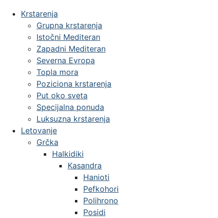
Krstarenja
Grupna krstarenja
Istočni Mediteran
Zapadni Mediteran
Severna Evropa
Topla mora
Poziciona krstarenja
Put oko sveta
Specijalna ponuda
Luksuzna krstarenja
Letovanje
Grčka
Halkidiki
Kasandra
Hanioti
Pefkohori
Polihrono
Posidi