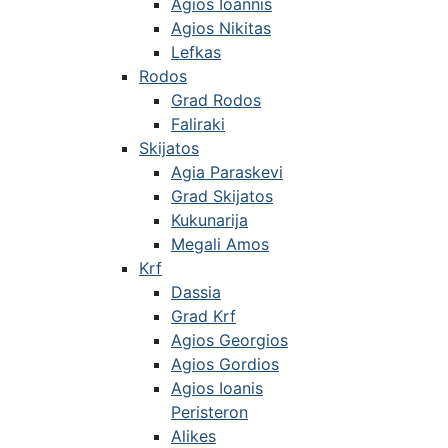
Agios Ioannis
Agios Nikitas
Lefkas
Rodos
Grad Rodos
Faliraki
Skijatos
Agia Paraskevi
Grad Skijatos
Kukunarija
Megali Amos
Krf
Dassia
Grad Krf
Agios Georgios
Agios Gordios
Agios Ioanis
Peristeron
Alikes