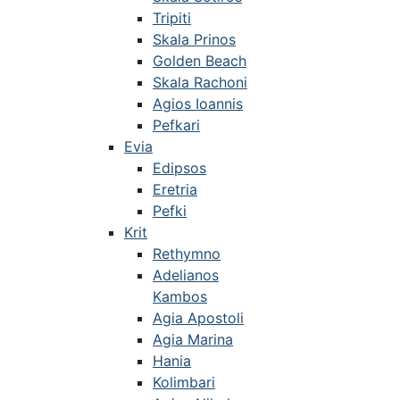
Tripiti
Skala Prinos
Golden Beach
Skala Rachoni
Agios Ioannis
Pefkari
Evia
Edipsos
Eretria
Pefki
Krit
Rethymno
Adelianos
Kambos
Agia Apostoli
Agia Marina
Hania
Kolimbari