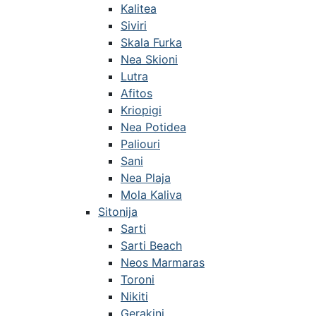
Kalitea
Siviri
Skala Furka
Nea Skioni
Lutra
Afitos
Kriopigi
Nea Potidea
Paliouri
Sani
Nea Plaja
Mola Kaliva
Sitonija
Sarti
Sarti Beach
Neos Marmaras
Toroni
Nikiti
Gerakini