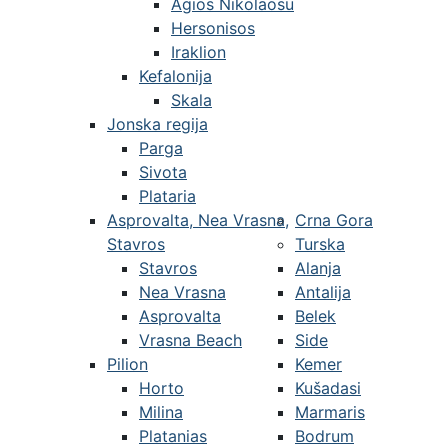
Agios Nikolaosu
Hersonisos
Iraklion
Kefalonija
Skala
Jonska regija
Parga
Sivota
Plataria
Asprovalta, Nea Vrasna,
Crna Gora
Stavros
Turska
Stavros
Alanja
Nea Vrasna
Antalija
Asprovalta
Belek
Vrasna Beach
Side
Pilion
Kemer
Horto
Kušadasi
Milina
Marmaris
Platanias
Bodrum