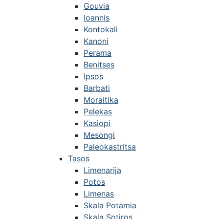
Gouvia
Ioannis
Kontokali
Kanoni
Perama
Benitses
Ipsos
Barbati
Moraitika
Pelekas
Kasiopi
Mesongi
Paleokastritsa
Tasos
Limenarija
Potos
Limenas
Skala Potamia
Skala Sotiros