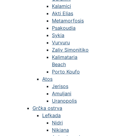
Kalamici
Akti Elias
Metamorfosis
Psakoudia
Sykia
Vurvuru
Zaliv Simonitiko
Kalimataria
Beach
Porto Koufo
Atos
Jerisos
Amuljani
Uranopolis
Grčka ostrva
Lefkada
Nidri
Nikiana