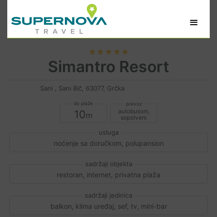
≡
★★★★★
Simantro Resort
Sani , Sani Bič, 63077, Grčka
autobusom,
10
sopstveni
noćenje sa doručkom, polupansion
restoran, internet, privatna plaža
balkon, klima uređaj, sef, tv, mini-bar