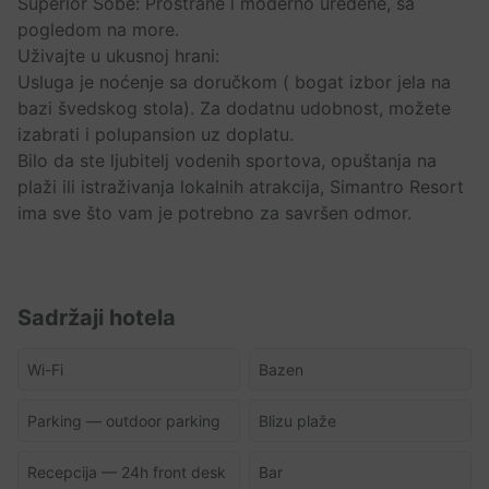
Superior Sobe: Prostrane i moderno uređene, sa
pogledom na more.
Uživajte u ukusnoj hrani:
Usluga je noćenje sa doručkom ( bogat izbor jela na
bazi švedskog stola). Za dodatnu udobnost, možete
izabrati i polupansion uz doplatu.
Bilo da ste ljubitelj vodenih sportova, opuštanja na
plaži ili istraživanja lokalnih atrakcija, Simantro Resort
ima sve što vam je potrebno za savršen odmor.
Sadržaji hotela
Wi-Fi
Bazen
Parking — outdoor parking
Blizu plaže
Recepcija — 24h front desk
Bar