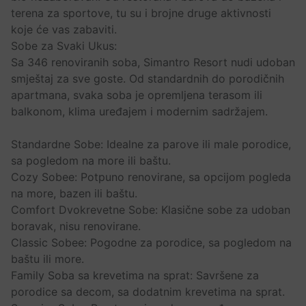
terena za sportove, tu su i brojne druge aktivnosti
koje će vas zabaviti.
Sobe za Svaki Ukus:
Sa 346 renoviranih soba, Simantro Resort nudi udoban
smještaj za sve goste. Od standardnih do porodičnih
apartmana, svaka soba je opremljena terasom ili
balkonom, klima uređajem i modernim sadržajem.
Standardne Sobe: Idealne za parove ili male porodice,
sa pogledom na more ili baštu.
Cozy Sobee: Potpuno renovirane, sa opcijom pogleda
na more, bazen ili baštu.
Comfort Dvokrevetne Sobe: Klasične sobe za udoban
boravak, nisu renovirane.
Classic Sobee: Pogodne za porodice, sa pogledom na
baštu ili more.
Family Soba sa krevetima na sprat: Savršene za
porodice sa decom, sa dodatnim krevetima na sprat.