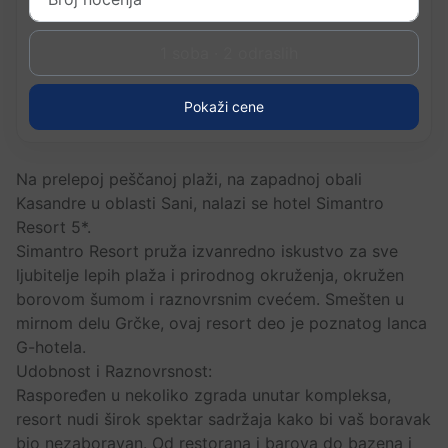
1 soba · 2 odraslih
Pokaži cene
Na prelepoj peščanoj plaži, na zapadnoj obali
Kasandre u oblasti Sani, nalazi se hotel Simantro
Resort 5*.
Simantro Resort pruža izvanredno iskustvo za sve
ljubitelje lepih plaža i prirodnog okruženja, okružen
borovom šumom i raznovrsnim cvećem. Smešten u
mirnom delu Grčke, ovaj resort deo je poznatog lanca
G-hotela.
Udobnost i Raznovrsnost:
Raspoređen u nekoliko zgrada unutar kompleksa,
resort nudi širok spektar sadržaja kako bi vaš boravak
bio nezaboravan. Od restorana i barova do bazena i