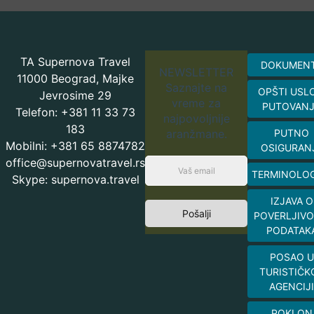
TA Supernova Travel
DOKUMEN
NEWSLETTER
11000 Beograd, Majke
Saznajte na
OPŠTI USL
Jevrosime 29
vreme za
PUTOVAN
Telefon: +381 11 33 73
najpovoljnije
183
aranžmane.
PUTNO
Mobilni: +381 65 8874782
OSIGURAN
office@supernovatravel.rs
TERMINOLOG
Skype: supernova.travel
IZJAVA O
Pošalji
POVERLJIVO
PODATAK
POSAO U
TURISTIČK
AGENCIJI
POKLON