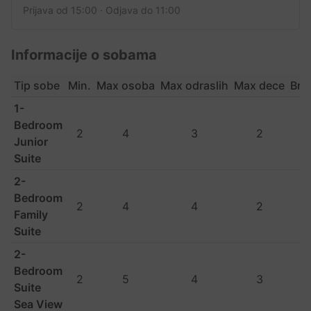
Prijava od 15:00 · Odjava do 11:00
Informacije o sobama
Tip sobe
Min.
Max osoba
Max odraslih
Max dece
Bro
1-
Bedroom
2
4
3
2
Junior
Suite
2-
Bedroom
2
4
4
2
Family
Suite
2-
Bedroom
2
5
4
3
Suite
Sea View