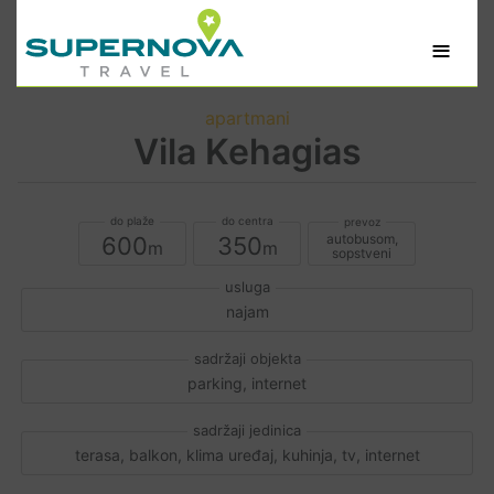
≡
apartmani
Vila Kehagias
autobusom,
600
350
sopstveni
najam
parking, internet
terasa, balkon, klima uređaj, kuhinja, tv, internet