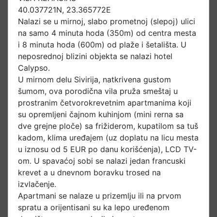
40.037721N, 23.365772E
Nalazi se u mirnoj, slabo prometnoj (slepoj) ulici
na samo 4 minuta hoda (350m) od centra mesta
i 8 minuta hoda (600m) od plaže i šetališta. U
neposrednoj blizini objekta se nalazi hotel
Calypso.
U mirnom delu Sivirija, natkrivena gustom
šumom, ova porodična vila pruža smeštaj u
prostranim četvorokrevetnim apartmanima koji
su opremljeni čajnom kuhinjom (mini rerna sa
dve grejne ploče) sa frižiderom, kupatilom sa tuš
kadom, klima uređajem (uz doplatu na licu mesta
u iznosu od 5 EUR po danu korišćenja), LCD TV-
om. U spavaćoj sobi se nalazi jedan francuski
krevet a u dnevnom boravku trosed na
izvlačenje.
Apartmani se nalaze u prizemlju ili na prvom
spratu a orijentisani su ka lepo uređenom