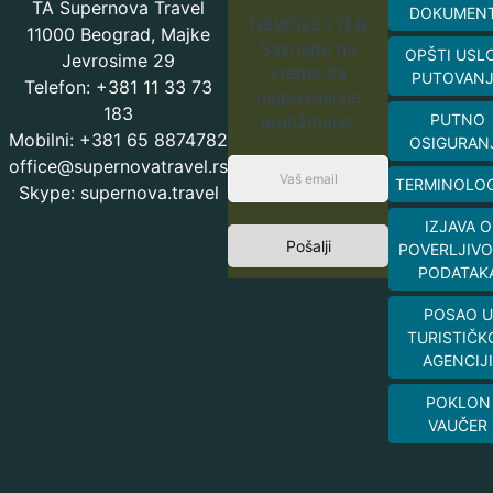
TA Supernova Travel
DOKUMEN
NEWSLETTER
11000 Beograd, Majke
Saznajte na
OPŠTI USL
Jevrosime 29
vreme za
PUTOVAN
Telefon: +381 11 33 73
najpovoljnije
183
aranžmane.
PUTNO
Mobilni: +381 65 8874782
OSIGURAN
office@supernovatravel.rs
TERMINOLOG
Skype: supernova.travel
IZJAVA O
Pošalji
POVERLJIVO
PODATAK
POSAO U
TURISTIČK
AGENCIJI
POKLON
VAUČER