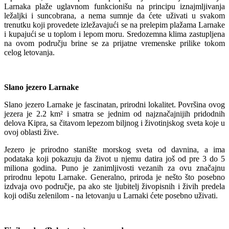
Larnaka plaže uglavnom funkcionišu na principu iznajmljivanja
ležaljki i suncobrana, a nema sumnje da ćete uživati u svakom
trenutku koji provedete izležavajući se na prelepim plažama Larnake
i kupajući se u toplom i lepom moru. Sredozemna klima zastupljena
na ovom području brine se za prijatne vremenske prilike tokom
celog letovanja.
Slano jezero Larnake
Slano jezero Larnake je fascinatan, prirodni lokalitet. Površina ovog
jezera je 2.2 km² i smatra se jednim od najznačajnijih pridodnih
delova Kipra, sa čitavom lepezom biljnog i životinjskog sveta koje u
ovoj oblasti žive.
Jezero je prirodno stanište morskog sveta od davnina, a ima
podataka koji pokazuju da život u njemu datira još od pre 3 do 5
miliona godina. Puno je zanimljivosti vezanih za ovu značajnu
prirodnu lepotu Larnake. Generalno, priroda je nešto što posebno
izdvaja ovo područje, pa ako ste ljubitelj živopisnih i živih predela
koji odišu zelenilom - na letovanju u Larnaki ćete posebno uživati.