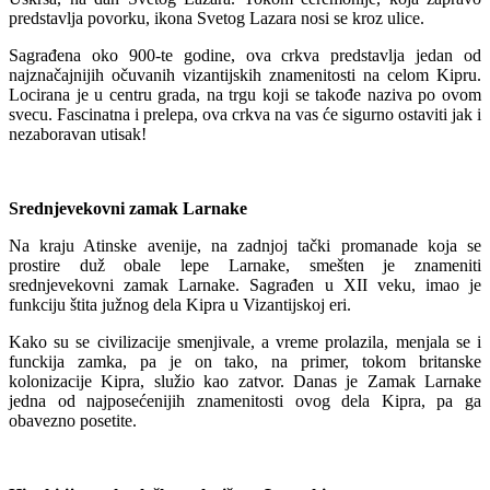
predstavlja povorku, ikona Svetog Lazara nosi se kroz ulice.
Sagrađena oko 900-te godine, ova crkva predstavlja jedan od
najznačajnijih očuvanih vizantijskih znamenitosti na celom Kipru.
Locirana je u centru grada, na trgu koji se takođe naziva po ovom
svecu. Fascinatna i prelepa, ova crkva na vas će sigurno ostaviti jak i
nezaboravan utisak!
Srednjevekovni zamak Larnake
Na kraju Atinske avenije, na zadnjoj tački promanade koja se
prostire duž obale lepe Larnake, smešten je znameniti
srednjevekovni zamak Larnake. Sagrađen u XII veku, imao je
funkciju štita južnog dela Kipra u Vizantijskoj eri.
Kako su se civilizacije smenjivale, a vreme prolazila, menjala se i
funckija zamka, pa je on tako, na primer, tokom britanske
kolonizacije Kipra, služio kao zatvor. Danas je Zamak Larnake
jedna od najposećenijih znamenitosti ovog dela Kipra, pa ga
obavezno posetite.