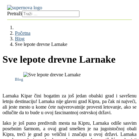
Pretraži
Početna
Blog
Sve lepote drevne Larnake
Sve lepote drevne Larnake
Blog
Larnaka Kipar čini bogatim za još jedan obalski grad i savršenu
letnju destinaciju! Larnaka nije glavni grad Kipra, pa čak ni najveći,
ali jeste mesto u kome ćete najverovatnije provesti letovanje, ako se
odlučite da to bude u ovoj fascinantnoj ostrvskoj državi.
Iako je još puno predivnih mesta na Kipru, Larnaka odiše sasvim
posebnim šarmom, a ovaj grad smešten je na jugoistočnoj obali
Kipra, treći je grad po veličini i značaju u ovoj državi. Larnaka