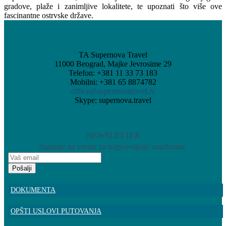
gradove, plaže i zanimljive lokalitete, te upoznati što više ove
fascinantne ostrvske države.
TA Supernova Travel
11000 Beograd, Majke Jevrosime 29
Telefon: +381 11 33 73 183
Mobilni: +381 65 8874782
office@supernovatravel.rs
Skype: supernova.travel
NEWSLETTER
Saznajte na vreme za najpovoljnije aranžmane.
Pošalji
DOKUMENTA
OPŠTI USLOVI PUTOVANJA