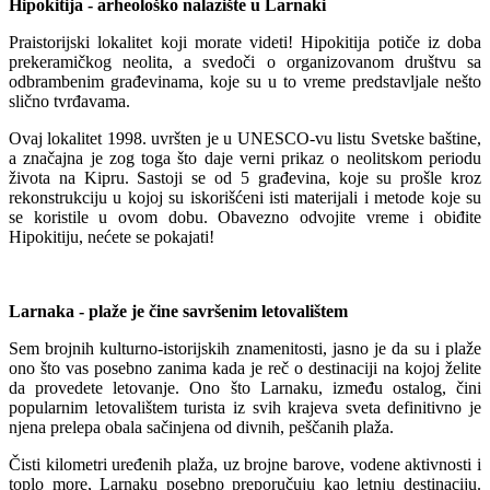
Hipokitija - arheološko nalazište u Larnaki
Praistorijski lokalitet koji morate videti! Hipokitija potiče iz doba
prekeramičkog neolita, a svedoči o organizovanom društvu sa
odbrambenim građevinama, koje su u to vreme predstavljale nešto
slično tvrđavama.
Ovaj lokalitet 1998. uvršten je u UNESCO-vu listu Svetske baštine,
a značajna je zog toga što daje verni prikaz o neolitskom periodu
života na Kipru. Sastoji se od 5 građevina, koje su prošle kroz
rekonstrukciju u kojoj su iskorišćeni isti materijali i metode koje su
se koristile u ovom dobu. Obavezno odvojite vreme i obiđite
Hipokitiju, nećete se pokajati!
Larnaka - plaže je čine savršenim letovalištem
Sem brojnih kulturno-istorijskih znamenitosti, jasno je da su i plaže
ono što vas posebno zanima kada je reč o destinaciji na kojoj želite
da provedete letovanje. Ono što Larnaku, između ostalog, čini
popularnim letovalištem turista iz svih krajeva sveta definitivno je
njena prelepa obala sačinjena od divnih, peščanih plaža.
Čisti kilometri uređenih plaža, uz brojne barove, vodene aktivnosti i
toplo more, Larnaku posebno preporučuju kao letnju destinaciju.