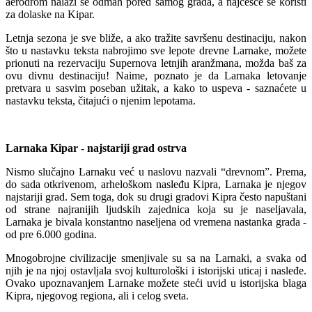
aerodrom nalazi se odmah pored samog grada, a najčešće se koristi
za dolaske na Kipar.
Letnja sezona je sve bliže, a ako tražite savršenu destinaciju, nakon
što u nastavku teksta nabrojimo sve lepote drevne Larnake, možete
prionuti na rezervaciju Supernova letnjih aranžmana, možda baš za
ovu divnu destinaciju! Naime, poznato je da Larnaka letovanje
pretvara u sasvim poseban užitak, a kako to uspeva - saznaćete u
nastavku teksta, čitajući o njenim lepotama.
Larnaka Kipar - najstariji grad ostrva
Nismo slučajno Larnaku već u naslovu nazvali “drevnom”. Prema,
do sada otkrivenom, arheloškom nasleđu Kipra, Larnaka je njegov
najstariji grad. Sem toga, dok su drugi gradovi Kipra često napuštani
od strane najranijih ljudskih zajednica koja su je naseljavala,
Larnaka je bivala konstantno naseljena od vremena nastanka grada -
od pre 6.000 godina.
Mnogobrojne civilizacije smenjivale su sa na Larnaki, a svaka od
njih je na njoj ostavljala svoj kulturološki i istorijski uticaj i nasleđe.
Ovako upoznavanjem Larnake možete steći uvid u istorijska blaga
Kipra, njegovog regiona, ali i celog sveta.