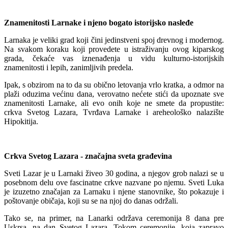
Znamenitosti Larnake i njeno bogato istorijsko nasleđe
Larnaka je veliki grad koji čini jedinstveni spoj drevnog i modernog.
Na svakom koraku koji provedete u istraživanju ovog kiparskog
grada, čekaće vas iznenađenja u vidu kulturno-istorijskih
znamenitosti i lepih, zanimljivih predela.
Ipak, s obzirom na to da su obično letovanja vrlo kratka, a odmor na
plaži oduzima većinu dana, verovatno nećete stići da upoznate sve
znamenitosti Larnake, ali evo onih koje ne smete da propustite:
crkva Svetog Lazara, Tvrđava Larnake i areheološko nalazište
Hipokitija.
Crkva Svetog Lazara - značajna sveta građevina
Sveti Lazar je u Larnaki živeo 30 godina, a njegov grob nalazi se u
posebnom delu ove fascinatne crkve nazvane po njemu. Sveti Luka
je izuzetno značajan za Larnaku i njene stanovnike, što pokazuje i
poštovanje običaja, koji su se na njoj do danas održali.
Tako se, na primer, na Lanarki održava ceremonija 8 dana pre
Uskrsa, na dan Svetog Lazara. Tokom ceremonije, koja zapravo