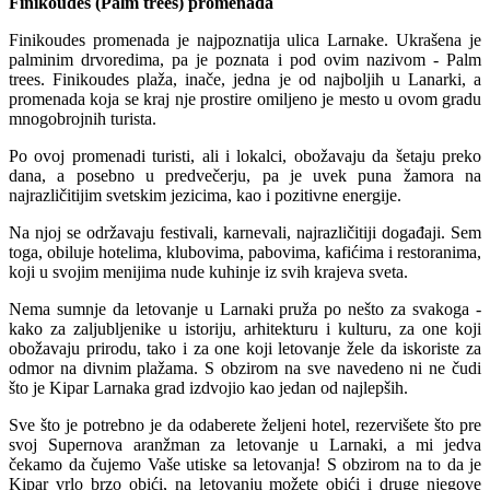
Finikoudes (Palm trees) promenada
Finikoudes promenada je najpoznatija ulica Larnake. Ukrašena je
palminim drvoredima, pa je poznata i pod ovim nazivom - Palm
trees. Finikoudes plaža, inače, jedna je od najboljih u Lanarki, a
promenada koja se kraj nje prostire omiljeno je mesto u ovom gradu
mnogobrojnih turista.
Po ovoj promenadi turisti, ali i lokalci, obožavaju da šetaju preko
dana, a posebno u predvečerju, pa je uvek puna žamora na
najrazličitijim svetskim jezicima, kao i pozitivne energije.
Na njoj se održavaju festivali, karnevali, najrazličitiji događaji. Sem
toga, obiluje hotelima, klubovima, pabovima, kafićima i restoranima,
koji u svojim menijima nude kuhinje iz svih krajeva sveta.
Nema sumnje da letovanje u Larnaki pruža po nešto za svakoga -
kako za zaljubljenike u istoriju, arhitekturu i kulturu, za one koji
obožavaju prirodu, tako i za one koji letovanje žele da iskoriste za
odmor na divnim plažama. S obzirom na sve navedeno ni ne čudi
što je Kipar Larnaka grad izdvojio kao jedan od najlepših.
Sve što je potrebno je da odaberete željeni hotel, rezervišete što pre
svoj Supernova aranžman za letovanje u Larnaki, a mi jedva
čekamo da čujemo Vaše utiske sa letovanja! S obzirom na to da je
Kipar vrlo brzo obići, na letovanju možete obići i druge njegove