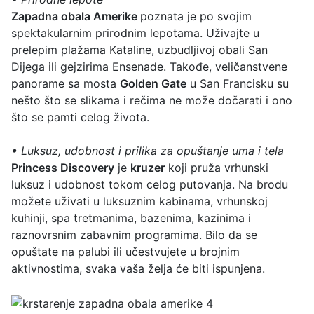
Zapadna obala Amerike
poznata je po svojim
spektakularnim prirodnim lepotama. Uživajte u
prelepim plažama Kataline, uzbudljivoj obali San
Dijega ili gejzirima Ensenade. Takođe, veličanstvene
panorame sa mosta
Golden Gate
u San Francisku su
nešto što se slikama i rečima ne može dočarati i ono
što se pamti celog života.
•
Luksuz, udobnost i prilika za opuštanje uma i tela
Princess Discovery
je
kruzer
koji pruža vrhunski
luksuz i udobnost tokom celog putovanja. Na brodu
možete uživati u luksuznim kabinama, vrhunskoj
kuhinji, spa tretmanima, bazenima, kazinima i
raznovrsnim zabavnim programima. Bilo da se
opuštate na palubi ili učestvujete u brojnim
aktivnostima, svaka vaša želja će biti ispunjena.