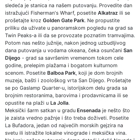
sledeća je stanica na našem putovanju. Provedite dan
istražujući Fisherman's Wharf, posetite
Alkatraz
ili se
prošetajte kroz
Golden Gate Park
. Ne propustite
priliku da uživate u panoramskom pogledu na grad sa
Twin Peaks-a ili da se provozate poznatim tramvajima.
Potom nas nešto južnije, nakon jednog uzbudljivog
dana putovanja u vodama okeana, čeka osunčani
San
Dijego
- grad sa savršenim vremenom tokom cele
godine, prelepim plažama i bogatom kulturnom
scenom. Posetite
Balboa Park
, koji je dom brojnih
muzeja, bašti i zoološkog vrta San Dijego. Prošetajte
se po Gaslamp Quarter-u, istorijskom delu grada sa
brojnim restoranima, barovima i prodavnicama ili se
opustite na plaži u
La Jolla
.
Meksički šarm satkan u gradu
Ensenada
je nešto što
je zaista vredno pažnje i što treba doživeti. Posetite
La Bufadora, jedan od najvećih morskih gejzira na
svetu ili istražite lokalne vinograde i meksička vina.