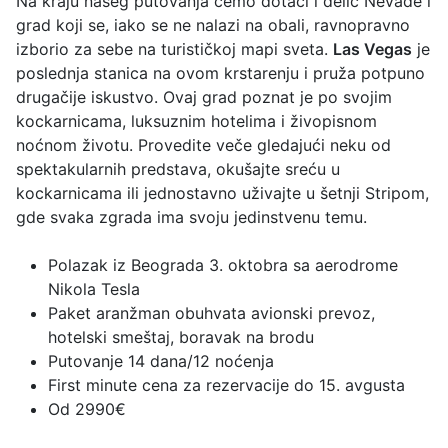
Na kraju našeg putovanja ćemo dotaći i delić Nevade i
grad koji se, iako se ne nalazi na obali, ravnopravno
izborio za sebe na turističkoj mapi sveta.
Las Vegas
je
poslednja stanica na ovom krstarenju i pruža potpuno
drugačije iskustvo. Ovaj grad poznat je po svojim
kockarnicama, luksuznim hotelima i živopisnom
noćnom životu. Provedite veče gledajući neku od
spektakularnih predstava, okušajte sreću u
kockarnicama ili jednostavno uživajte u šetnji Stripom,
gde svaka zgrada ima svoju jedinstvenu temu.
Polazak iz Beograda 3. oktobra sa aerodrome
Nikola Tesla
Paket aranžman obuhvata avionski prevoz,
hotelski smeštaj, boravak na brodu
Putovanje 14 dana/12 noćenja
First minute cena za rezervacije do 15. avgusta
Od 2990€