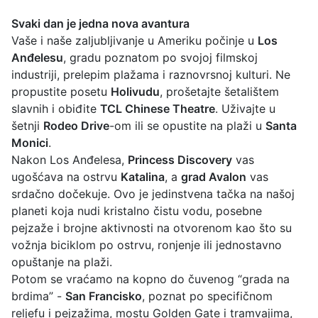
Svaki dan je jedna nova avantura
Vaše i naše zaljubljivanje u Ameriku počinje u
Los
Anđelesu
, gradu poznatom po svojoj filmskoj
industriji, prelepim plažama i raznovrsnoj kulturi. Ne
propustite posetu
Holivudu
, prošetajte šetalištem
slavnih i obiđite
TCL Chinese Theatre
. Uživajte u
šetnji
Rodeo Drive
-om ili se opustite na plaži u
Santa
Monici
.
Nakon Los Anđelesa,
Princess Discovery
vas
ugošćava na ostrvu
Katalina
, a
grad Avalon
vas
srdačno dočekuje. Ovo je jedinstvena tačka na našoj
planeti koja nudi kristalno čistu vodu, posebne
pejzaže i brojne aktivnosti na otvorenom kao što su
vožnja biciklom po ostrvu, ronjenje ili jednostavno
opuštanje na plaži.
Potom se vraćamo na kopno do čuvenog “grada na
brdima” -
San Francisko
, poznat po specifičnom
reljefu i pejzažima, mostu Golden Gate i tramvajima,