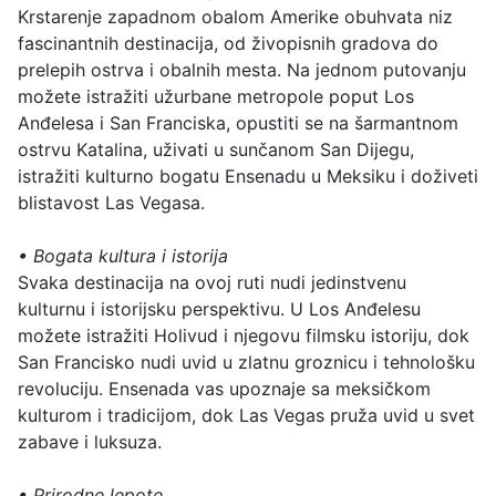
Krstarenje zapadnom obalom Amerike obuhvata niz
fascinantnih destinacija, od živopisnih gradova do
prelepih ostrva i obalnih mesta. Na jednom putovanju
možete istražiti užurbane metropole poput Los
Anđelesa i San Franciska, opustiti se na šarmantnom
ostrvu Katalina, uživati u sunčanom San Dijegu,
istražiti kulturno bogatu Ensenadu u Meksiku i doživeti
blistavost Las Vegasa.
• Bogata kultura i istorija
Svaka destinacija na ovoj ruti nudi jedinstvenu
kulturnu i istorijsku perspektivu. U Los Anđelesu
možete istražiti Holivud i njegovu filmsku istoriju, dok
San Francisko nudi uvid u zlatnu groznicu i tehnološku
revoluciju. Ensenada vas upoznaje sa meksičkom
kulturom i tradicijom, dok Las Vegas pruža uvid u svet
zabave i luksuza.
•
Prirodne lepote