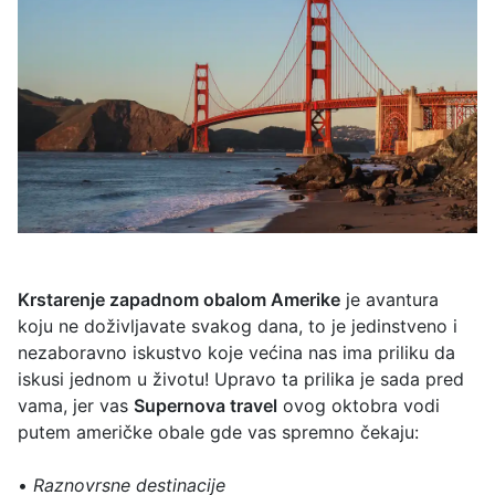
Krstarenje zapadnom obalom Amerike
je avantura
koju ne doživljavate svakog dana, to je jedinstveno i
nezaboravno iskustvo koje većina nas ima priliku da
iskusi jednom u životu! Upravo ta prilika je sada pred
vama, jer vas
Supernova travel
ovog oktobra vodi
putem američke obale gde vas spremno čekaju:
•
Raznovrsne destinacije