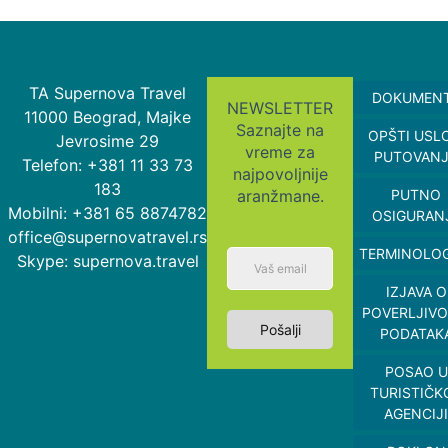
TA Supernova Travel
DOKUMEN
NEWSLETTER
11000 Beograd, Majke
Saznajte na
OPŠTI USL
Jevrosime 29
vreme za
PUTOVAN
Telefon: +381 11 33 73
najpovoljnije
183
aranžmane.
PUTNO
Mobilni: +381 65 8874782
OSIGURAN
office@supernovatravel.rs
TERMINOLOG
Skype: supernova.travel
IZJAVA O
POVERLJIVO
Pošalji
PODATAK
POSAO U
TURISTIČK
AGENCIJI