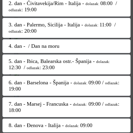
2. dan - Ćivitavekija/Rim - Italija -
08:00 /
dolazak:
: 19:00
odlazak
3. dan - Palermo, Sicilija - Italija -
11:00 /
dolazak:
: 20:00
odlazak
4. dan - / Dan na moru
5. dan - Ibica, Balearska ostr.- Španija -
dolazak:
12:30 /
: 23:00
odlazak
6. dan - Barselona - Španija -
09:00 /
:
dolazak:
odlazak
19:00
7. dan - Marsej - Francuska -
09:00 /
:
dolazak:
odlazak
18:00
8. dan - Đenova - Italija -
09:00
dolazak: