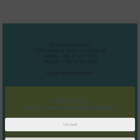
TA Supernova Travel
11000 Beograd, Majke Jevrosime 29
Telefon: +381 11 33 73 183
Mobilni: +381 65 8874782
office@supernovatravel.rs
Skype: supernova.travel
NEWSLETTER
Saznajte na vreme za najpovoljnije aranžmane.