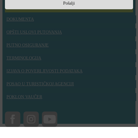
Pošalji
DOKUMENTA
OPŠTI USLOVI PUTOVANJA
PUTNO OSIGURANJE
TERMINOLOGIJA
IZJAVA O POVERLJIVOSTI PODATAKA
POSAO U TURISTIČKOJ AGENCIJI
POKLON VAUČER
.