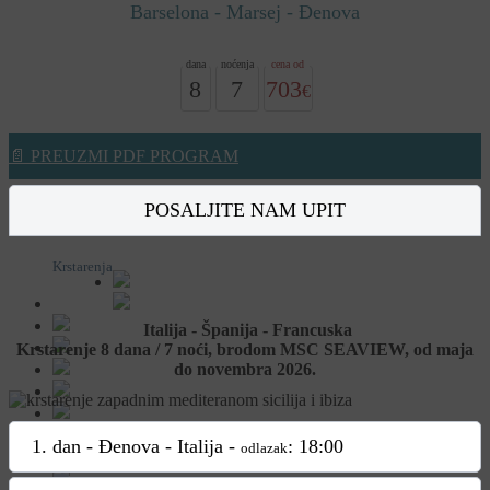
Barselona - Marsej - Đenova
8
7
703
📄 PREUZMI PDF PROGRAM
POSALJITE NAM UPIT
Krstarenja
Italija - Španija - Francuska
Krstarenje 8 dana / 7 noći, brodom MSC SEAVIEW, od maja
do novembra 2026.
1. dan - Đenova - Italija -
: 18:00
odlazak