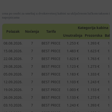
cena po osobi za smeštaj u dvokrevetnoj kabini sa uključenom lučkom taksom i
napojnicama
Kategorija kabina
Polazak
Noćenja
Tarifa
Unutrašnja
Prozorska
Bal
08.08.2026.
7
BEST PRICE
1.253 €
1.393 €
1.
15.08.2026.
7
BEST PRICE
1.483 €
1.623 €
1.
22.08.2026.
7
BEST PRICE
1.623 €
1.763 €
1.
29.08.2026.
7
BEST PRICE
1.123 €
1.273 €
1.
05.09.2026.
7
BEST PRICE
1.183 €
1.333 €
1.
12.09.2026.
7
BEST PRICE
1.103 €
1.243 €
1.
19.09.2026.
7
BEST PRICE
1.003 €
1.153 €
1.
26.09.2026.
7
BEST PRICE
1.133 €
1.273 €
1.
03.10.2026.
7
BEST PRICE
1.243 €
1.393 €
1.