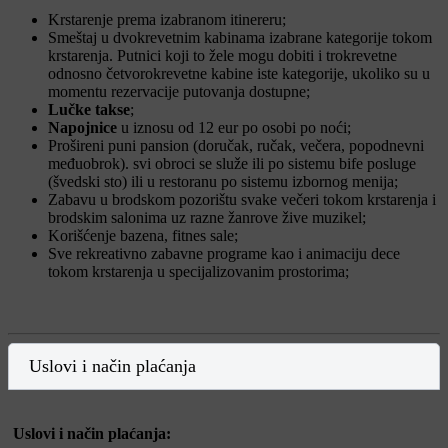
Krstarenje prema izabranom itinereru;
Smeštaj u dvokrevetnim kabinama izabrane kategorije tokom
krstarenja. Putnici koji to žele mogu dobiti i trokrevetne
odnosno četvorokrevetne kabine iste kategorije, ukoliko su u
momentu rezervacije putovanja dostupne;
Lučke takse
;
Napojnice
u iznosu od 12 eur po osobi po noći;
Prošireni puni pansion (doručak, ručak, večera, popodnevni
međuobrok). svi obroci se služe ili po sistemu bife posluge
(švedski sto) ili u restoranu po sistemu izbornog menija;
Zabavu u brodskom pozorištu svake večeri tokom krstarenja i
brodskim salonima uz razne žanrove žive muzikel;
Korišćenje bazena, fitnes sale;
Sve rekreativno zabavne programe kao i animaciju dece
tokom krstarenja u specijalizovanim prostorima;
Uslovi i način plaćanja
Uslovi i način plaćanja: