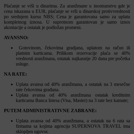
Plaćanje se vrši u dinarima. Za aranžmane u inostranstvu gde je
cena iskazana u EUR, plaćanje se vrši u dinarskoj protivvrednosti
po srednjem kursu NBS; Cena je garantovana samo za uplatu
kompletnog iznosa. U suprotnom garantovan je samo iznos
akontacije a ostatak je podložan promeni.
AVANSNO:
Gotovinom, čekovima gradjana, uplatom na račun ili
platnim karticama. Prilikom rezervacije plaća se 40%
vrednosti aranžmana, ostatak najkasnije 20 dana pre početka
usluge.
NA RATE:
Uplata avansa od 40% aranžmana, a ostatak na 3 mesečne
rate čekovima građana.
Uplata avansa od 40% aranžmana ostatak kreditnim
karticama Banca Intesa (Visa, Master) na 3 rate bez kamate;
PUTEM ADMINISTRATIVNE ZABRANE:
Uplata avansa od 40% aranžmana, a ostatak na 6 rata sa
firmama sa kojima agencija SUPERNOVA TRAVEL ima
sklopljen ugovor.