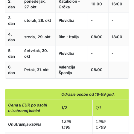
2.
ponedeljak,
Katakolon –
10:00
16:00
dan
27. okt
Grčka
3.
utorak, 28. okt
Plovidba
-
-
dan
4.
sreda, 29. okt
Rim - Italija
08:00
18:00
dan
5.
četvrtak
, 30.
Plovidba
-
-
dan
okt
6.
Valencija -
Petak, 31. okt
08:00
dan
Španija
Odrasle osobe od 18-99 god.
Cena u EUR po osobi
1/2
1/1
u izabranoj kabini
1.399
1.999
Unutrasnja kabina
1.199
1.799