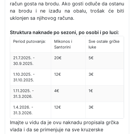
račun gosta na brodu. Ako gosti odluče da ostanu
na brodu i ne izađu na obalu, trošak će biti
uklonjen sa njihovog računa.
Struktura naknade po sezoni, po osobi i po luci:
Period putovanja:
Mikonos i
Sve ostale grčke
Santorini
luke
21.7.2025. -
20€
5€
30.9.2025.
1.10.2025. -
12€
3€
31.10.2025.
1.11.2025. -
4€
1€
31.3.2026.
1.4.2026. -
12€
3€
31.3.2026.
Imajte u vidu da je ovu naknadu propisala grčka
vlada i da se primenjuje na sve kruzerske