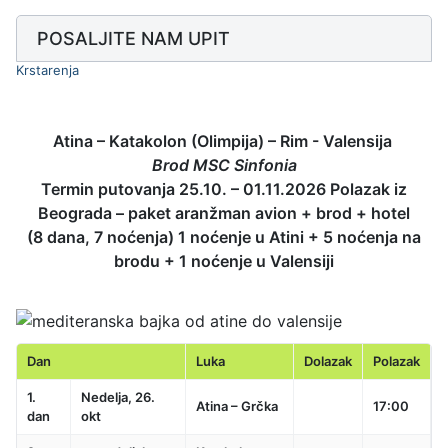
POSALJITE NAM UPIT
Krstarenja
Atina – Katakolon (Olimpija) – Rim - Valensija
Brod MSC Sinfonia
Termin putovanja 25.10.
–
01.11.2026 Polazak iz
Beograda – paket aranžman avion + brod + hotel
(8 dana, 7 noćenja) 1 noćenje u Atini + 5 noćenja na
brodu + 1 noćenje u Valensiji
Dan
Luka
Dolazak
Polazak
1.
Nedelja, 26.
Atina – Grčka
17:00
dan
okt