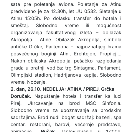
sata pre poletanja aviona. Poletanje za Atinu
predviđeno je za 12.30h, let JU 0532. Sletanje u
Atinu 15:05h. Po dolasku transfer do hotela i
smeštaj. Slobodno vreme ili mogućnost
organizovanja fakultativnog izleta – obilazak
Akropolja i Atine. Obilazak Akropolja, simbola
antičke Grčke, Partenona – najpoznatijeg hrama
posvećenog boginji Atini, Erehtejon, Propileji…
Nakon obilaska Akropolja, pešačko razgledanja
grada u pratnji vodiča: trg Sintagma, Parlament,
Olimpijski stadion, Hadrijanova kapija. Slobodno
vreme. Noćenje.
2. dan, 26.10. NEDELJA: ATINA / PIREJ, Grčka
Doručak.
Napuštanje hotela i transfer ka luci
Pirej. Ukrcavanje na brod MSC Sinfonia.
Slobodno vreme za upoznavanje sa brodskim
sadržajima. Brod nudi bogat sadržaj: bazeni, spa
centar, restorani, barovi, večernje predstave,
animacije…
Ručak.
Isplovljavanje u 17:00h.