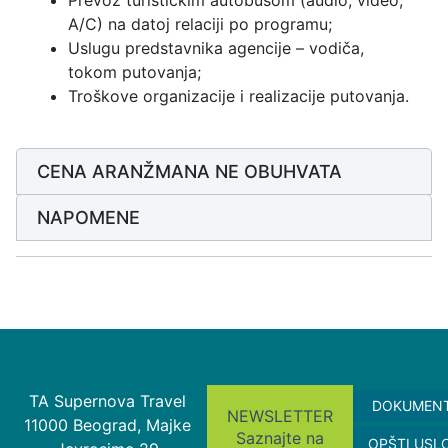
Prevoz turističkim autobusom (audio, video,
A/C) na datoj relaciji po programu;
Uslugu predstavnika agencije – vodiča,
tokom putovanja;
Troškove organizacije i realizacije putovanja.
CENA ARANŽMANA NE OBUHVATA
NAPOMENE
TA Supernova Travel
DOKUMEN
NEWSLETTER
11000 Beograd, Majke
Saznajte na
OPŠTI USL