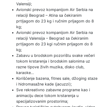
Valensiji;
Avionski prevoz kompanijom Air Serbia na
relaciji Beograd – Atina sa čekiranim
prtljagom do 23 kg i ručnim prljagom do 8
kg;
Avionski prevoz kompanijom Air Serbia na
relaciji Valensija – Beograd sa čekiranim
prtljagom do 23 kgi ručnim prljagom do 8
kg;
Zabavu u brodskom pozorištu svake večeri
tokom krstarenja i brodskim salonima uz
razne tipove živih muzika, disko club,
karaoke…
Korišćenje bazena, fitnes sale, džoging staze
i hidromasažne kade (jacuzzi);
Sve rekreativno zabavne programe kao i
animaciju dece tokom krstarenja u
specijalizovanim prostorima;