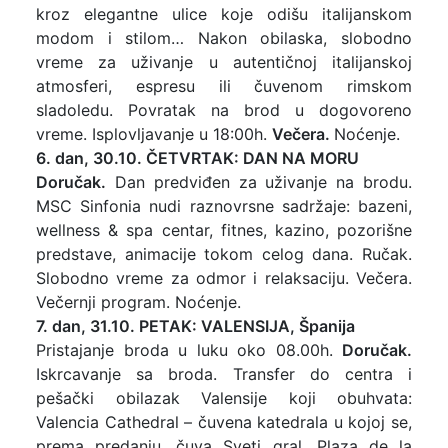
kroz elegantne ulice koje odišu italijanskom
modom i stilom… Nakon obilaska, slobodno
vreme za uživanje u autentičnoj italijanskoj
atmosferi, espresu ili čuvenom rimskom
sladoledu. Povratak na brod u dogovoreno
vreme. Isplovljavanje u 18:00h.
Večera.
Noćenje.
6. dan, 30.10. ČETVRTAK: DAN NA MORU
Doručak.
Dan predviđen za uživanje na brodu.
MSC Sinfonia nudi raznovrsne sadržaje: bazeni,
wellness & spa centar, fitnes, kazino, pozorišne
predstave, animacije tokom celog dana. Ručak.
Slobodno vreme za odmor i relaksaciju. Večera.
Večernji program. Noćenje.
7. dan, 31.10. PETAK: VALENSIJA, Španija
Pristajanje broda u luku oko 08.00h.
Doručak.
Iskrcavanje sa broda. Transfer do centra i
pešački obilazak Valensije koji obuhvata:
Valencia Cathedral – čuvena katedrala u kojoj se,
prema predanju, čuva Sveti gral, Plaza de la