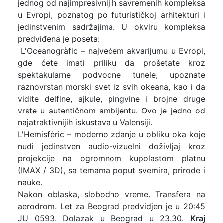
jednog od najimpresivnijih savremenih kompleksa
u Evropi, poznatog po futurističkoj arhitekturi i
jedinstvenim sadržajima. U okviru kompleksa
predviđena je poseta:
L'Oceanogràfic – najvećem akvarijumu u Evropi,
gde ćete imati priliku da prošetate kroz
spektakularne podvodne tunele, upoznate
raznovrstan morski svet iz svih okeana, kao i da
vidite delfine, ajkule, pingvine i brojne druge
vrste u autentičnom ambijentu. Ovo je jedno od
najatraktivnijih iskustava u Valensiji.
L'Hemisfèric – moderno zdanje u obliku oka koje
nudi jedinstven audio-vizuelni doživljaj kroz
projekcije na ogromnom kupolastom platnu
(IMAX / 3D), sa temama poput svemira, prirode i
nauke.
Nakon oblaska, slobodno vreme. Transfera na
aerodrom. Let za Beograd predvidjen je u 20:45
JU 0593. Dolazak u Beograd u 23.30.
Kraj