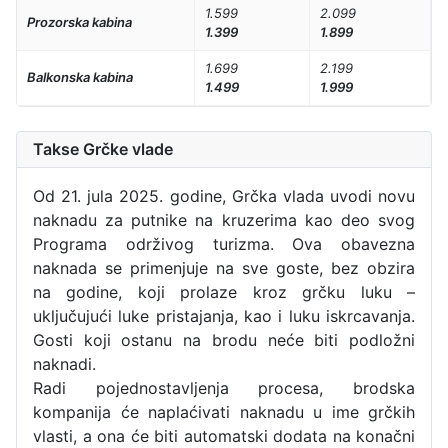
1.599
2.099
Prozorska kabina
1.399
1.899
1.699
2.199
Balkonska kabina
1.499
1.999
Takse Grčke vlade
Od 21. jula 2025. godine, Grčka vlada uvodi novu
naknadu za putnike na kruzerima kao deo svog
Programa održivog turizma. Ova obavezna
naknada se primenjuje na sve goste, bez obzira
na godine, koji prolaze kroz grčku luku –
uključujući luke pristajanja, kao i luku iskrcavanja.
Gosti koji ostanu na brodu neće biti podložni
naknadi.
Radi pojednostavljenja procesa, brodska
kompanija će naplaćivati naknadu u ime grčkih
vlasti, a ona će biti automatski dodata na konačni