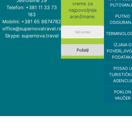
Jevrosime 29
vreme za
PUTOVAN
Telefon: +381 11 33 73
najpovoljnije
183
aranžmane.
PUTNO
Mobilni: +381 65 8874782
OSIGURAN
office@supernovatravel.rs
TERMINOLOG
Skype: supernova.travel
IZJAVA O
Pošalji
POVERLJIVO
PODATAK
POSAO U
TURISTIČK
AGENCIJI
POKLON
VAUČER