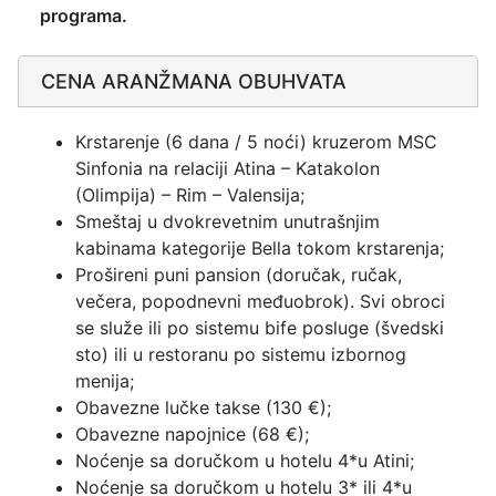
programa.
CENA ARANŽMANA OBUHVATA
Krstarenje (6 dana / 5 noći) kruzerom MSC
Sinfonia na relaciji Atina – Katakolon
(Olimpija) – Rim – Valensija;
Smeštaj u dvokrevetnim unutrašnjim
kabinama kategorije Bella tokom krstarenja;
Prošireni puni pansion (doručak, ručak,
večera, popodnevni međuobrok). Svi obroci
se služe ili po sistemu bife posluge (švedski
sto) ili u restoranu po sistemu izbornog
menija;
Obavezne lučke takse (130 €);
Obavezne napojnice (68 €);
Noćenje sa doručkom u hotelu 4*u Atini;
Noćenje sa doručkom u hotelu 3* ili 4*u