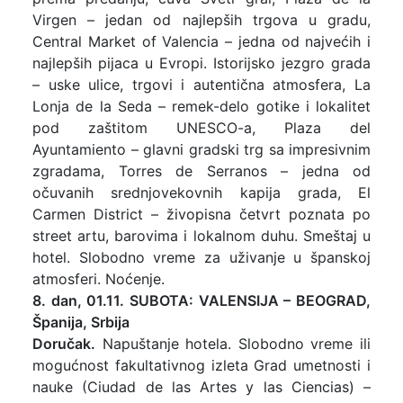
Virgen – jedan od najlepših trgova u gradu,
Central Market of Valencia – jedna od najvećih i
najlepših pijaca u Evropi. Istorijsko jezgro grada
– uske ulice, trgovi i autentična atmosfera, La
Lonja de la Seda – remek-delo gotike i lokalitet
pod zaštitom UNESCO-a, Plaza del
Ayuntamiento – glavni gradski trg sa impresivnim
zgradama, Torres de Serranos – jedna od
očuvanih srednjovekovnih kapija grada, El
Carmen District – živopisna četvrt poznata po
street artu, barovima i lokalnom duhu. Smeštaj u
hotel. Slobodno vreme za uživanje u španskoj
atmosferi. Noćenje.
8. dan, 01.11. SUBOTA: VALENSIJA – BEOGRAD,
Španija, Srbija
Doručak.
Napuštanje hotela. Slobodno vreme ili
mogućnost fakultativnog izleta Grad umetnosti i
nauke (Ciudad de las Artes y las Ciencias) –