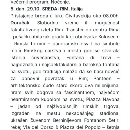
Večernji program. Noćenje.
5. dan, 29.10. SREDA: RIM, Italija
Pristajanje broda u luku Ćivitavekija oko 08.00h.
Doručak.
Slobodno vreme ili mogućnost
fakultativnog izleta Rim. Transfer do centra Rima
i pešački obilazak grada koji obuhvata: Koloseum
i Rimski forumi – panoramski osvrt na simbole
moći Rimskog carstva i mesto gde se stvarala
istorija čovečanstva; Fontana di Trevi –
najpoznatija i najspektakularnija barokna fontana
na svetu, gde tradicija nalaže da se baci novčić
za ponovni povratak u Rim; Panteon –
arhitektonsko čudo staro skoro dva milenijuma,
hram svih bogova sa fascinantnom, najvećom
nearmiranom kupolom na svetu.; Piazza Navona
– jedan od najživopisnijih rimskih trgova,
izgrađen na mestu nekadašnjeg stadiona,
ukrašen čuvenom Berninijevom Fontanom četiri
reke; Via del Corso & Piazza del Popolo – šetnja