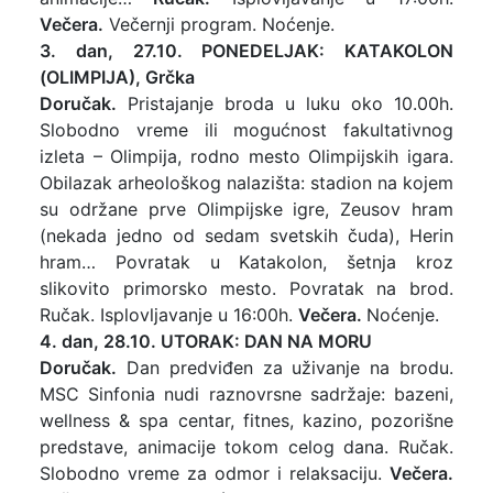
Večera.
Večernji program. Noćenje.
3. dan, 27.10. PONEDELJAK: KATAKOLON
(OLIMPIJA), Grčka
Doručak.
Pristajanje broda u luku oko 10.00h.
Slobodno vreme ili mogućnost fakultativnog
izleta – Olimpija, rodno mesto Olimpijskih igara.
Obilazak arheološkog nalazišta: stadion na kojem
su održane prve Olimpijske igre, Zeusov hram
(nekada jedno od sedam svetskih čuda), Herin
hram… Povratak u Katakolon, šetnja kroz
slikovito primorsko mesto. Povratak na brod.
Ručak. Isplovljavanje u 16:00h.
Večera.
Noćenje.
4. dan, 28.10. UTORAK: DAN NA MORU
Doručak.
Dan predviđen za uživanje na brodu.
MSC Sinfonia nudi raznovrsne sadržaje: bazeni,
wellness & spa centar, fitnes, kazino, pozorišne
predstave, animacije tokom celog dana. Ručak.
Slobodno vreme za odmor i relaksaciju.
Večera.