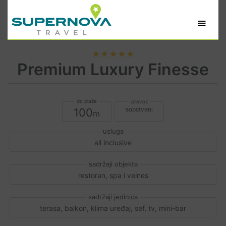
≡
★★★★★
Premium Luxury Finesse
sopstveni
100
all inclusive
restoran, spa i velnes
terasa, balkon, klima uređaj, sef, tv, mini-bar