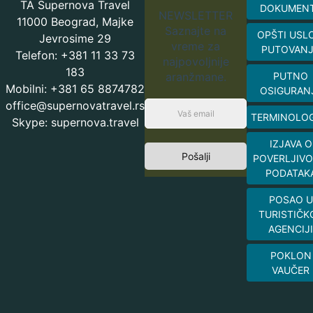
TA Supernova Travel
DOKUMEN
NEWSLETTER
11000 Beograd, Majke
Saznajte na
OPŠTI USL
Jevrosime 29
vreme za
PUTOVAN
Telefon: +381 11 33 73
najpovoljnije
183
aranžmane.
PUTNO
Mobilni: +381 65 8874782
OSIGURAN
office@supernovatravel.rs
TERMINOLOG
Skype: supernova.travel
IZJAVA O
Pošalji
POVERLJIVO
PODATAK
POSAO U
TURISTIČK
AGENCIJI
POKLON
VAUČER