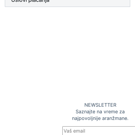
TA Supernova Travel
11000 Beograd, Majke
Jevrosime 29
NEWSLETTER
Telefon: +381 11 33 73
Saznajte na vreme za
183
najpovoljnije aranžmane.
Mobilni: +381 65 8874782
office@supernovatravel.rs