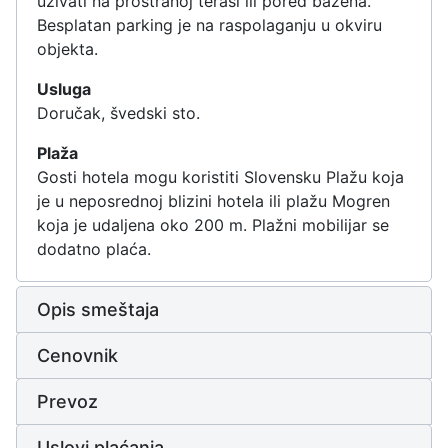
uživati na prostranoj terasi ili pored bazena.
Besplatan parking je na raspolaganju u okviru
objekta.
Usluga
Doručak, švedski sto.
Plaža
Gosti hotela mogu koristiti Slovensku Plažu koja
je u neposrednoj blizini hotela ili plažu Mogren
koja je udaljena oko 200 m. Plažni mobilijar se
dodatno plaća.
Opis smeštaja
Cenovnik
Prevoz
Uslovi plaćanja