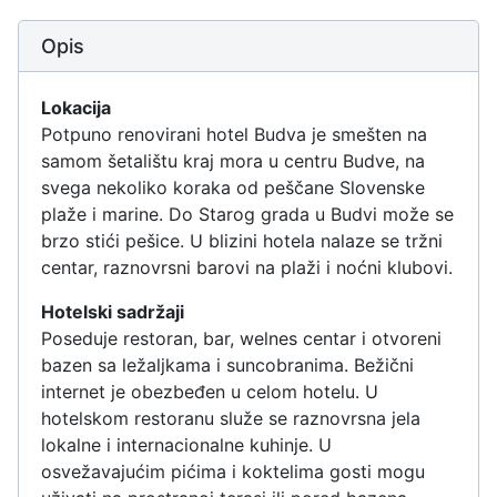
Opis
Lokacija
Potpuno renovirani hotel Budva je smešten na
samom šetalištu kraj mora u centru Budve, na
svega nekoliko koraka od peščane Slovenske
plaže i marine. Do Starog grada u Budvi može se
brzo stići pešice. U blizini hotela nalaze se tržni
centar, raznovrsni barovi na plaži i noćni klubovi.
Hotelski sadržaji
Poseduje restoran, bar, welnes centar i otvoreni
bazen sa ležaljkama i suncobranima. Bežični
internet je obezbeđen u celom hotelu. U
hotelskom restoranu služe se raznovrsna jela
lokalne i internacionalne kuhinje. U
osvežavajućim pićima i koktelima gosti mogu