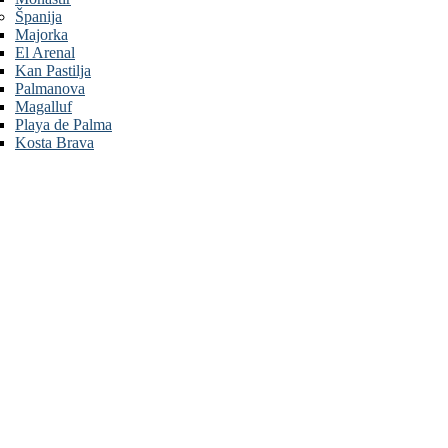
Španija
Majorka
El Arenal
Kan Pastilja
Palmanova
Magalluf
Playa de Palma
Kosta Brava