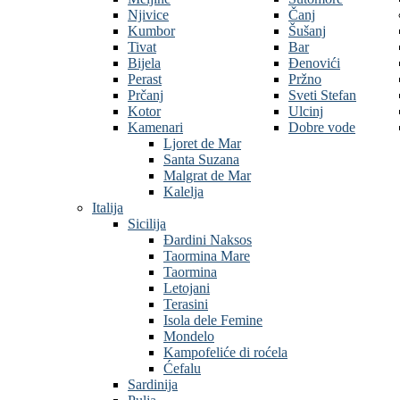
Njivice
Čanj
Kumbor
Šušanj
Tivat
Bar
Bijela
Đenovići
Perast
Pržno
Prčanj
Sveti Stefan
Kotor
Ulcinj
Kamenari
Dobre vode
Ljoret de Mar
Santa Suzana
Malgrat de Mar
Kalelja
Italija
Sicilija
Đardini Naksos
Taormina Mare
Taormina
Letojani
Terasini
Isola dele Femine
Mondelo
Kampofeliće di roćela
Ćefalu
Sardinija