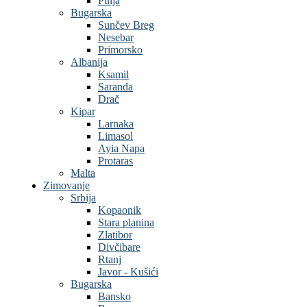
Pulja
Bugarska
Sunčev Breg
Nesebar
Primorsko
Albanija
Ksamil
Saranda
Drač
Kipar
Larnaka
Limasol
Ayia Napa
Protaras
Malta
Zimovanje
Srbija
Kopaonik
Stara planina
Zlatibor
Divčibare
Rtanj
Javor - Kušići
Bugarska
Bansko