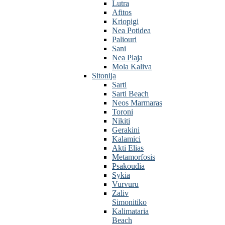
Lutra
Afitos
Kriopigi
Nea Potidea
Paliouri
Sani
Nea Plaja
Mola Kaliva
Sitonija
Sarti
Sarti Beach
Neos Marmaras
Toroni
Nikiti
Gerakini
Kalamici
Akti Elias
Metamorfosis
Psakoudia
Sykia
Vurvuru
Zaliv
Simonitiko
Kalimataria
Beach