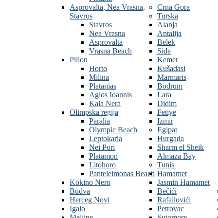
Asprovalta, Nea Vrasna,
Crna Gora
Stavros
Turska
Stavros
Alanja
Nea Vrasna
Antalija
Asprovalta
Belek
Vrasna Beach
Side
Pilion
Kemer
Horto
Kušadasi
Milina
Marmaris
Platanias
Bodrum
Agios Ioannis
Lara
Kala Nera
Didim
Olimpska regija
Fetiye
Paralia
Izmir
Olympic Beach
Egipat
Leptokaria
Hurgada
Nei Pori
Sharm el Sheik
Platamon
Almaza Bay
Litohoro
Tunis
Panteleimonas Beach
Hamamet
Kokino Nero
Jasmin Hamamet
Budva
Bečići
Herceg Novi
Rafailovići
Igalo
Petrovac
Meljine
Sutomore