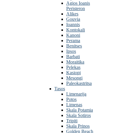
Agios Ioanis
Peristeron
Alikes
Gouvia
Ioannis
Kontokali
Kanoni
Perama
Benitses
Ipsos
Barbati
Moraitika
Pelekas
Kasiopi
Mesongi
Paleokastritsa
Tasos
Limenarija
Potos
Limenas
Skala Potamia
Skala Sotiros
Tripiti
Skala Prinos
Golden Beach