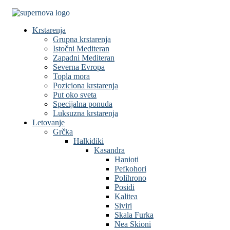
Krstarenja
Grupna krstarenja
Istočni Mediteran
Zapadni Mediteran
Severna Evropa
Topla mora
Poziciona krstarenja
Put oko sveta
Specijalna ponuda
Luksuzna krstarenja
Letovanje
Grčka
Halkidiki
Kasandra
Hanioti
Pefkohori
Polihrono
Posidi
Kalitea
Siviri
Skala Furka
Nea Skioni