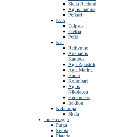
Skala Rachoni
Agios Ioannis
Pefkari
Evia
Edipsos
Eretria
Pefki
Krit
Rethymno
Adelianos
Kambos
Agia Apostoli
Agia Marina
Hania
Kolimbari
Agios
Nikolaosu
Hersonisos
Iraklion
Kefalonija
Skala
Jonska regija
Parga
Sivota
Plataria