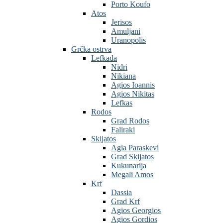
Porto Koufo
Atos
Jerisos
Amuljani
Uranopolis
Grčka ostrva
Lefkada
Nidri
Nikiana
Agios Ioannis
Agios Nikitas
Lefkas
Rodos
Grad Rodos
Faliraki
Skijatos
Agia Paraskevi
Grad Skijatos
Kukunarija
Megali Amos
Krf
Dassia
Grad Krf
Agios Georgios
Agios Gordios