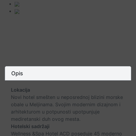
Opis
Lokacija
Novi hotel smešten u neposrednoj blizini morske
obale u Meljinama. Svojim modernim dizajnom i
arhitekturom u potpunosti upotpunjuje
mediretanski duh ovog mesta.
Hotelski sadržaji
Wellness &Spa Hotel ACD poseduje 45 moderno