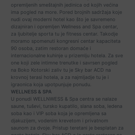
opremljenih smeštajnih jedinica od kojih većina
ima pogled na more. Pored brojnih sadržaja koje
nudi ovaj moderni hotel kao što je savremeno
dizajniran i opremljen Wellness and Spa centar,
za ljubitelje sporta tu je fitness centar. Takodje
moramo spomenuti kongresni centar kapaciteta
90 osoba, zatim restoran domaće i
internacionalne kuhinje u prizemlju hotela. Za sve
one koji zele intimne trenutke i savrsen pogled
na Boko Kotorski zaliv tu je Sky bar ACD na
krovnoj terasi hotela, a za najmljadje tu je i
igraonica koja upotpunjuje ponudu.
WELLNESS & SPA
U ponudi WELLNWESS & Spa centra se nalaze
saune, tuševi, tursko kupatilo, slana soba, ledena
soba kao i VIP soba koja je opremljena sa
djakuzijem, vodenim krevetom i privatnom
saunom za dvoje. Pristup teretani je besplatan za