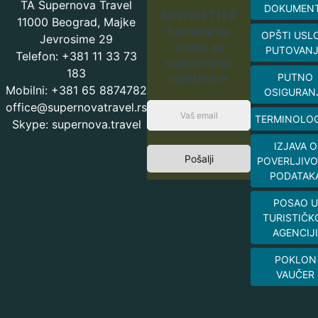
TA Supernova Travel
DOKUMEN
NEWSLETTER
11000 Beograd, Majke
Saznajte na
OPŠTI USL
Jevrosime 29
vreme za
PUTOVAN
Telefon: +381 11 33 73
najpovoljnije
183
aranžmane.
PUTNO
Mobilni: +381 65 8874782
OSIGURAN
office@supernovatravel.rs
TERMINOLOG
Skype: supernova.travel
IZJAVA O
Pošalji
POVERLJIVO
PODATAK
POSAO U
TURISTIČK
AGENCIJI
POKLON
VAUČER