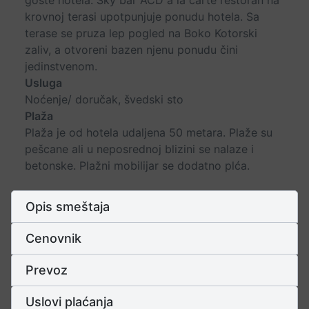
goste hotela. Sky bar ACD a la carte restoran na
krovnoj terasi upotpunjuje ponudu hotela. Sa
terase se pruza lep pogled na Boko Kotorski
zaliv, a otvoreni bazen njenu ponudu čini
jedinstvenom.
Usluga
Noćenje/ doručak, švedski sto
Plaža
Plaža je od hotela udaljena 50 metara. Plaže su
pešcane ali u neposrednoj blizini se nalaze i
betonske. Plažni mobilijar se dodatno plća.
Opis smeštaja
Cenovnik
Prevoz
Uslovi plaćanja