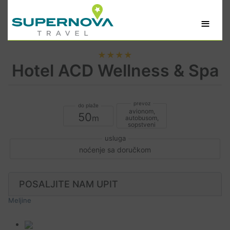
≡
★★★★
Hotel ACD Wellness & Spa
avionom,
50
autobusom,
sopstveni
noćenje sa doručkom
POSALJITE NAM UPIT
Meljine