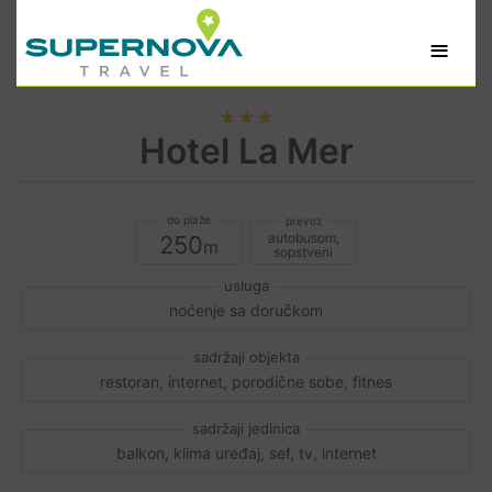
≡
★★★
Hotel La Mer
autobusom,
250
sopstveni
noćenje sa doručkom
restoran, internet, porodične sobe, fitnes
balkon, klima uređaj, sef, tv, internet