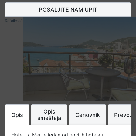
POSALJITE NAM UPIT
Rafailovići
Opis
Opis
Cenovnik
Prevoz
smeštaja
Hotel La Mer je jedan od novijih hotela u