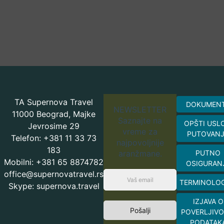
TA Supernova Travel
DOKUMEN
NEWSLETTER
11000 Beograd, Majke
Saznajte na
OPŠTI USL
Jevrosime 29
vreme za
PUTOVAN
Telefon: +381 11 33 73
najpovoljnije
183
aranžmane.
PUTNO
Mobilni: +381 65 8874782
OSIGURAN
office@supernovatravel.rs
TERMINOLOG
Skype: supernova.travel
IZJAVA O
Pošalji
POVERLJIVO
PODATAK