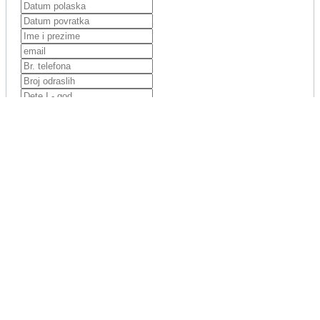
REZERVIŠI PUTOVANJE
privatna plaža
Detalji
Hurgada
Opis