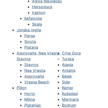
Agios Nikolaosu
Hersonisos
Iraklion
Kefalonija
Skala
Jonska regija
Parga
Sivota
Plataria
Asprovalta, Nea Vrasna,
Crna Gora
Stavros
Turska
Stavros
Alanja
Nea Vrasna
Antalija
Asprovalta
Belek
Vrasna Beach
Side
Pilion
Kemer
Horto
Kušadasi
Milina
Marmaris
Platanias
Bodrum