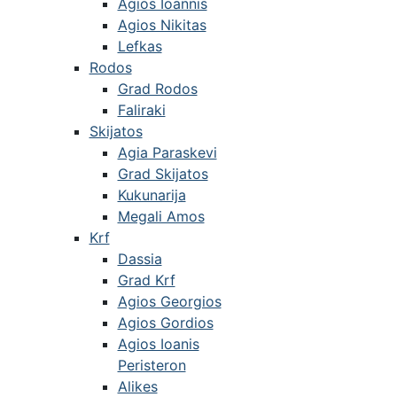
Agios Ioannis
Agios Nikitas
Lefkas
Rodos
Grad Rodos
Faliraki
Skijatos
Agia Paraskevi
Grad Skijatos
Kukunarija
Megali Amos
Krf
Dassia
Grad Krf
Agios Georgios
Agios Gordios
Agios Ioanis
Peristeron
Alikes