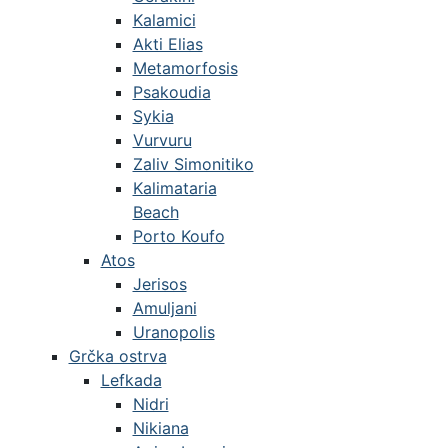
Kalamici
Akti Elias
Metamorfosis
Psakoudia
Sykia
Vurvuru
Zaliv Simonitiko
Kalimataria
Beach
Porto Koufo
Atos
Jerisos
Amuljani
Uranopolis
Grčka ostrva
Lefkada
Nidri
Nikiana