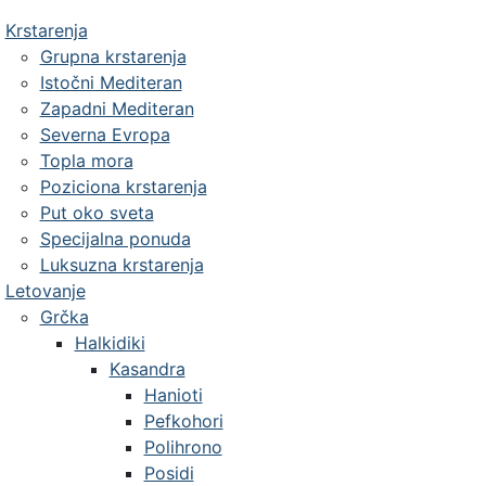
Krstarenja
Grupna krstarenja
Istočni Mediteran
Zapadni Mediteran
Severna Evropa
Topla mora
Poziciona krstarenja
Put oko sveta
Specijalna ponuda
Luksuzna krstarenja
Letovanje
Grčka
Halkidiki
Kasandra
Hanioti
Pefkohori
Polihrono
Posidi