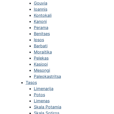
Gouvia
Ioannis
Kontokali
Kanoni
Perama
Benitses
Ipsos
Barbati
Moraitika
Pelekas
Kasiopi
Mesongi
Paleokastritsa
Tasos
Limenarija
Potos
Limenas
Skala Potamia
Skala Sotiros