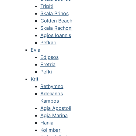
Tripiti
Skala Prinos
Golden Beach
Skala Rachoni
Agios Ioannis
Pefkari
Evia
Edipsos
Eretria
Pefki
Krit
Rethymno
Adelianos
Kambos
Agia Apostoli
Agia Marina
Hania
Kolimbari