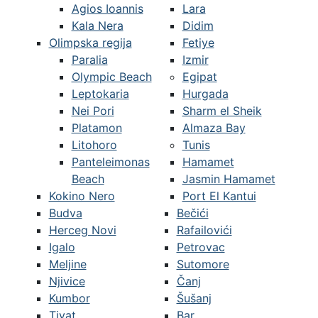
Agios Ioannis
Lara
Kala Nera
Didim
Olimpska regija
Fetiye
Paralia
Izmir
Olympic Beach
Egipat
Leptokaria
Hurgada
Nei Pori
Sharm el Sheik
Platamon
Almaza Bay
Litohoro
Tunis
Panteleimonas
Hamamet
Beach
Jasmin Hamamet
Kokino Nero
Port El Kantui
Budva
Bečići
Herceg Novi
Rafailovići
Igalo
Petrovac
Meljine
Sutomore
Njivice
Čanj
Kumbor
Šušanj
Tivat
Bar