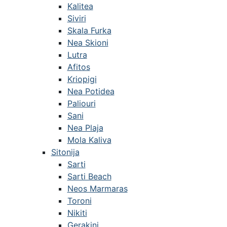
Kalitea
Siviri
Skala Furka
Nea Skioni
Lutra
Afitos
Kriopigi
Nea Potidea
Paliouri
Sani
Nea Plaja
Mola Kaliva
Sitonija
Sarti
Sarti Beach
Neos Marmaras
Toroni
Nikiti
Gerakini