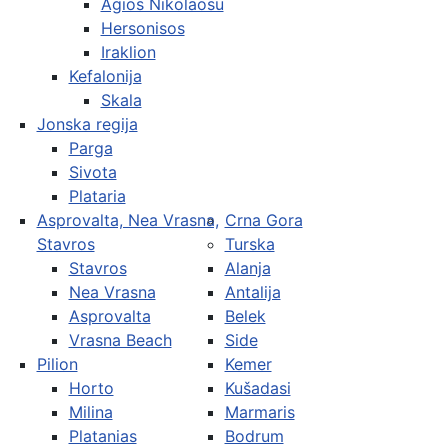
Agios Nikolaosu
Hersonisos
Iraklion
Kefalonija
Skala
Jonska regija
Parga
Sivota
Plataria
Asprovalta, Nea Vrasna,
Crna Gora
Stavros
Turska
Stavros
Alanja
Nea Vrasna
Antalija
Asprovalta
Belek
Vrasna Beach
Side
Pilion
Kemer
Horto
Kušadasi
Milina
Marmaris
Platanias
Bodrum