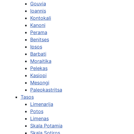
Gouvia
Ioannis
Kontokali
Kanoni
Perama
Benitses
Ipsos
Barbati
Moraitika
Pelekas
Kasiopi
Mesongi
Paleokastritsa
Tasos
Limenarija
Potos
Limenas
Skala Potamia
Skala Sotiros