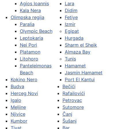
Agios Ioannis
Lara
Kala Nera
Didim
Olimpska regija
Fetiye
Paralia
Izmir
Olympic Beach
Egipat
Leptokaria
Hurgada
Nei Pori
Sharm el Sheik
Platamon
Almaza Bay
Litohoro
Tunis
Panteleimonas
Hamamet
Beach
Jasmin Hamamet
Kokino Nero
Port El Kantui
Budva
Bečići
Herceg Novi
Rafailovići
Igalo
Petrovac
Meljine
Sutomore
Njivice
Čanj
Kumbor
Šušanj
Tivat
Bar