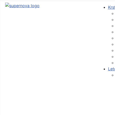
Krs
Let