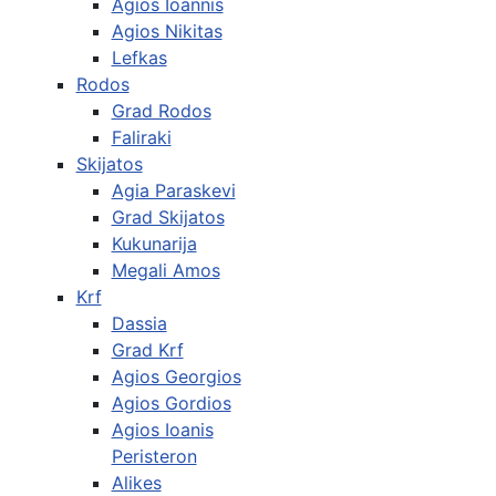
Agios Ioannis
Agios Nikitas
Lefkas
Rodos
Grad Rodos
Faliraki
Skijatos
Agia Paraskevi
Grad Skijatos
Kukunarija
Megali Amos
Krf
Dassia
Grad Krf
Agios Georgios
Agios Gordios
Agios Ioanis
Peristeron
Alikes