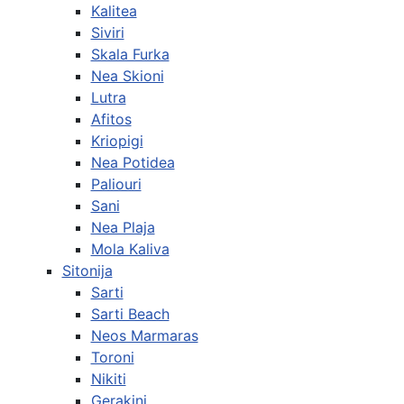
Kalitea
Siviri
Skala Furka
Nea Skioni
Lutra
Afitos
Kriopigi
Nea Potidea
Paliouri
Sani
Nea Plaja
Mola Kaliva
Sitonija
Sarti
Sarti Beach
Neos Marmaras
Toroni
Nikiti
Gerakini