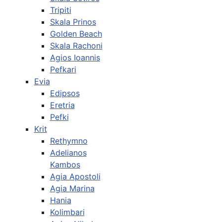
Tripiti
Skala Prinos
Golden Beach
Skala Rachoni
Agios Ioannis
Pefkari
Evia
Edipsos
Eretria
Pefki
Krit
Rethymno
Adelianos
Kambos
Agia Apostoli
Agia Marina
Hania
Kolimbari