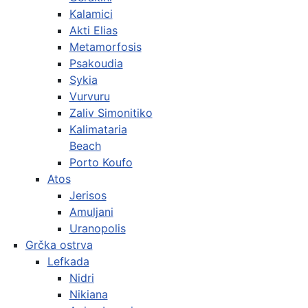
Kalamici
Akti Elias
Metamorfosis
Psakoudia
Sykia
Vurvuru
Zaliv Simonitiko
Kalimataria
Beach
Porto Koufo
Atos
Jerisos
Amuljani
Uranopolis
Grčka ostrva
Lefkada
Nidri
Nikiana