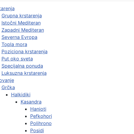
tarenja
Grupna krstarenja
Istočni Mediteran
Zapadni Mediteran
Severna Evropa
Topla mora
Poziciona krstarenja
Put oko sveta
Specijalna ponuda
Luksuzna krstarenja
ovanje
Grčka
Halkidiki
Kasandra
Hanioti
Pefkohori
Polihrono
Posidi