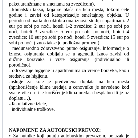
paket aranžmane u smenama sa zvezdicom),
--klimatsku taksu, koja se plaća na licu mesta, tokom cele
godine i zavisi od kategorizacije smeštajnog objekta. U
periodu od marta do oktobra ona iznosi: studiji i apartmani: 2
eur po sobi po noći, hoteli 1-2 zvezdice: 2 eur po sobi po
noći, hoteli 3 zvezdice: 5 eur po sobi po noći, hoteli 4
zvezdice: 10 eur po sobi po noći, hoteli 5 zvezdica: 15 eur po
sobi po noći (iznos takse je podložna promeni).
- međunarodno zdravstveno putno osiguranje. Informacije o
iznosu osiguranja dobijaju se u agenciji. Iznos zavisi od
dužine boravaka i vrste osiguranja (individualno ili
porodično),
- održavanje higijene u apartmanima za vreme boravka, kao i
sredstva za higijenu,
-usluge za koje je predviđena doplata na licu mesta
(npr.korišćenje klime uređaja u cenovniku je navedeno kod
svake vile da li je korišćenje klima uređaja besplatno ili je uz
doplatu…),
- fakultativne izlete,
- individualne troškove.
NAPOMENE ZA AUTOBUSKI PREVOZ:
• Za putnike koji putuju autobuskim prevozom, polazak je