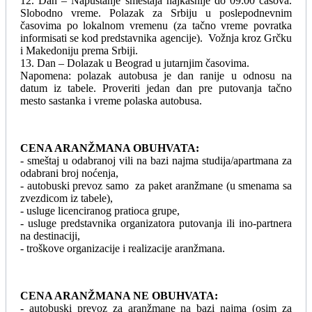
12. Dan – Napuštanje smeštaja najkasnije do 09:00 časova.
Slobodno vreme. Polazak za Srbiju u poslepodnevnim
časovima po lokalnom vremenu (za tačno vreme povratka
informisati se kod predstavnika agencije). Vožnja kroz Grčku
i Makedoniju prema Srbiji.
13. Dan – Dolazak u Beograd u jutarnjim časovima.
Napomena: polazak autobusa je dan ranije u odnosu na
datum iz tabele. Proveriti jedan dan pre putovanja tačno
mesto sastanka i vreme polaska autobusa.
CENA ARANŽMANA OBUHVATA:
- smeštaj u odabranoj vili na bazi najma studija/apartmana za
odabrani broj noćenja,
- autobuski prevoz samo za paket aranžmane (u smenama sa
zvezdicom iz tabele),
- usluge licenciranog pratioca grupe,
- usluge predstavnika organizatora putovanja ili ino-partnera
na destinaciji,
- troškove organizacije i realizacije aranžmana.
CENA ARANŽMANA NE OBUHVATA:
- autobuski prevoz za aranžmane na bazi najma (osim za