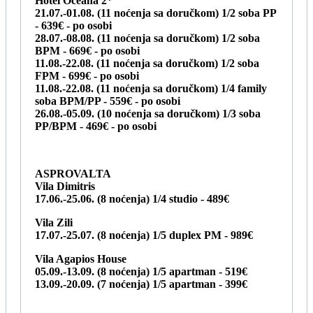
Hotel Oceana 2*
21.07.-01.08. (11 noćenja sa doručkom) 1/2 soba PP
- 639€ -
po osobi
28.07.-08.08. (11 noćenja sa doručkom) 1/2 soba
BPM - 669€ -
po osobi
11.08.-22.08. (11 noćenja sa doručkom) 1/2 soba
FPM - 699€ -
po osobi
11.08.-22.08. (11 noćenja sa doručkom) 1/4 family
soba BPM/PP - 559€ -
po osobi
26.08.-05.09. (10 noćenja sa doručkom) 1/3 soba
PP/BPM - 469€ -
po osobi
ASPROVALTA
Vila Dimitris
17.06.-25.06. (8 noćenja) 1/4 studio - 489€
Vila Zili
17.07.-25.07. (8 noćenja) 1/5 duplex PM - 989€
Vila Agapios House
05.09.-13.09. (8 noćenja) 1/5 apartman - 519€
13.09.-20.09. (7 noćenja) 1/5 apartman - 399€