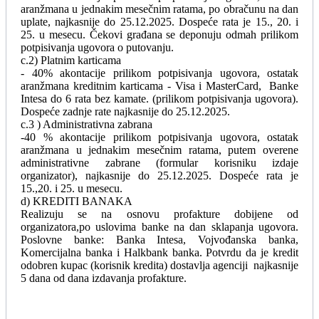
aranžmana u jednakim mesečnim ratama, po obračunu na dan
uplate, najkasnije do 25.12.2025. Dospeće rata je 15., 20. i
25. u mesecu. Čekovi građana se deponuju odmah prilikom
potpisivanja ugovora o putovanju.
c.2) Platnim karticama
- 40% akontacije prilikom potpisivanja ugovora, ostatak
aranžmana kreditnim karticama - Visa i MasterCard, Banke
Intesa do 6 rata bez kamate. (prilikom potpisivanja ugovora).
Dospeće zadnje rate najkasnije do 25.12.2025.
c.3 ) Administrativna zabrana
-40 % akontacije prilikom potpisivanja ugovora, ostatak
aranžmana u jednakim mesečnim ratama, putem overene
administrativne zabrane (formular korisniku izdaje
organizator), najkasnije do 25.12.2025. Dospeće rata je
15.,20. i 25. u mesecu.
d) KREDITI BANAKA
Realizuju se na osnovu profakture dobijene od
organizatora,po uslovima banke na dan sklapanja ugovora.
Poslovne banke: Banka Intesa, Vojvođanska banka,
Komercijalna banka i Halkbank banka. Potvrdu da je kredit
odobren kupac (korisnik kredita) dostavlja agenciji najkasnije
5 dana od dana izdavanja profakture.