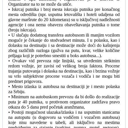
Organizator na to ne može da utiče.
• Iskrcaj putnika i broj mesta iskrcaja putnika pre konačnog
mesta odredišta (npr. usputna letovališta i hoteli udaljena od
glavne maršrute do 20 kilometara) su u isključivoj nadležnosti
agencije i ona nema obavezu obaveštavanja putnika o tome
(broju iskrcaja).
• U slučaju dodatnog transfera autobusom ili manjim vozilom
moguće je čekanje do stodvadeset minuta. I u polasku, kao i
dolasku na destinaiju i sa destinacije može doći do kašnjenja
zbog različitih razloga (gužva na putu, kvar, velike količine
prtljaga koji je potrebno smestiti u boks autobusa...).
• Ovakav vid prevoza nije linijski, sa utvrđenim striktnim
redom vožnje, jer zavisi od velikog broja faktora. Procene
trajanja putovanja i dolaska na destinaciju, kao i brzina vožnje
su vrlo subjektivne procene vozača i vodiča i ne mogu biti
predmet prigovora.
• Mesto izlaska iz autobusa na destinaciji je i mesto polaska
za Srbiju.
• Minimum na autobuskom prevozu da bi došlo do realizacije
puta je 40 putnika, u protivnom organizator zadržava pravo
otkaza do 5 dana pred početak aranžmana,
• Postoji mogućnost ulazaka/izlaska i na usputnim stanicama
na autoputu (u dogovoru sa vodičem i vozačem autobusa)
koje nisu navedene u tabeli, ali isključivo na mestima
predviđenim za stajanje (parking, pumpa, motel, restoran).