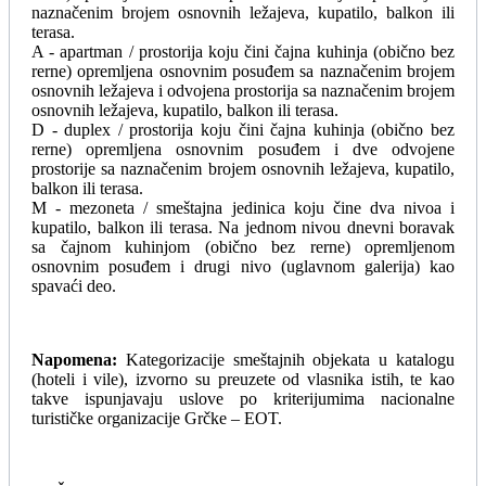
naznačenim brojem osnovnih ležajeva, kupatilo, balkon ili
terasa.
A - apartman / prostorija koju čini čajna kuhinja (obično bez
rerne) opremljena osnovnim posuđem sa naznačenim brojem
osnovnih ležajeva i odvojena prostorija sa naznačenim brojem
osnovnih ležajeva, kupatilo, balkon ili terasa.
D - duplex / prostorija koju čini čajna kuhinja (obično bez
rerne) opremljena osnovnim posuđem i dve odvojene
prostorije sa naznačenim brojem osnovnih ležajeva, kupatilo,
balkon ili terasa.
M - mezoneta / smeštajna jedinica koju čine dva nivoa i
kupatilo, balkon ili terasa. Na jednom nivou dnevni boravak
sa čajnom kuhinjom (obično bez rerne) opremljenom
osnovnim posuđem i drugi nivo (uglavnom galerija) kao
spavaći deo.
Napomena:
Kategorizacije smeštajnih objekata u katalogu
(hoteli i vile), izvorno su preuzete od vlasnika istih, te kao
takve ispunjavaju uslove po kriterijumima nacionalne
turističke organizacije Grčke – EOT.