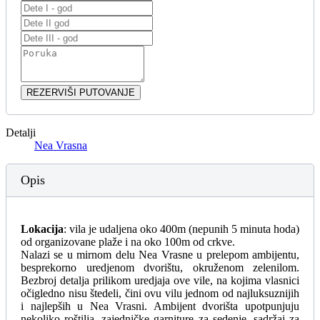
REZERVIŠI PUTOVANJE
Detalji
Nea Vrasna
Opis
Lokacija
: vila je udaljena oko 400m (nepunih 5 minuta hoda)
od organizovane plaže i na oko 100m od crkve.
Nalazi se u mirnom delu Nea Vrasne u prelepom ambijentu,
besprekorno uredjenom dvorištu, okruženom zelenilom.
Bezbroj detalja prilikom uredjaja ove vile, na kojima vlasnici
očigledno nisu štedeli, čini ovu vilu jednom od najluksuznijih
i najlepših u Nea Vrasni. Ambijent dvorišta upotpunjuju
nekoliko roštilja, zajedničke garniture za sedenje, sadržaj za