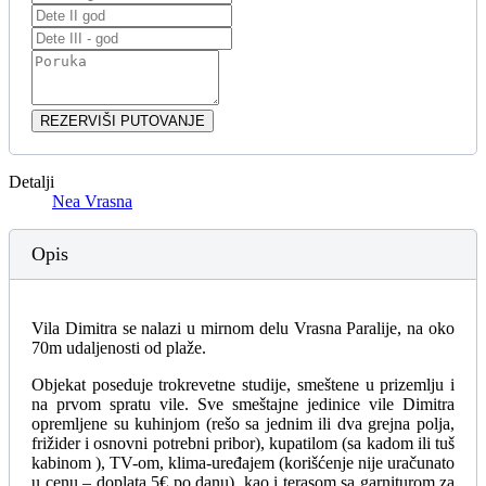
REZERVIŠI PUTOVANJE
Detalji
Nea Vrasna
Opis
Vila Dimitra se nalazi u mirnom delu Vrasna Paralije, na oko
70m udaljenosti od plaže.
Objekat poseduje trokrevetne studije, smeštene u prizemlju i
na prvom spratu vile. Sve smeštajne jedinice vile Dimitra
opremljene su kuhinjom (rešo sa jednim ili dva grejna polja,
frižider i osnovni potrebni pribor), kupatilom (sa kadom ili tuš
kabinom ), TV-om, klima-uređajem (korišćenje nije uračunato
u cenu – doplata 5€ po danu), kao i terasom sa garniturom za