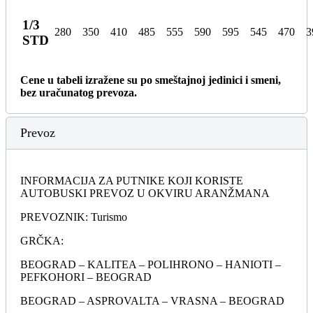
1/3
280
350
410
485
555
590
595
545
470
3
STD
Cene u tabeli izražene su po smeštajnoj jedinici i smeni,
bez uračunatog prevoza.
Prevoz
INFORMACIJA ZA PUTNIKE KOJI KORISTE
AUTOBUSKI PREVOZ U OKVIRU ARANŽMANA
PREVOZNIK: Turismo
GRČKA:
BEOGRAD – KALITEA – POLIHRONO – HANIOTI –
PEFKOHORI – BEOGRAD
BEOGRAD – ASPROVALTA – VRASNA – BEOGRAD