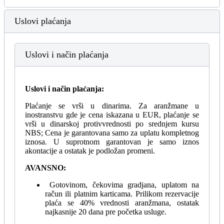
Uslovi plaćanja
Uslovi i način plaćanja
Uslovi i način plaćanja:
Plaćanje se vrši u dinarima. Za aranžmane u
inostranstvu gde je cena iskazana u EUR, plaćanje se
vrši u dinarskoj protivvrednosti po srednjem kursu
NBS; Cena je garantovana samo za uplatu kompletnog
iznosa. U suprotnom garantovan je samo iznos
akontacije a ostatak je podložan promeni.
AVANSNO:
Gotovinom, čekovima gradjana, uplatom na
račun ili platnim karticama. Prilikom rezervacije
plaća se 40% vrednosti aranžmana, ostatak
najkasnije 20 dana pre početka usluge.