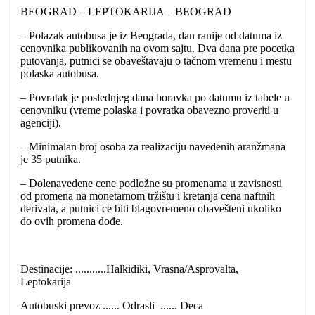
BEOGRAD – LEPTOKARIJA – BEOGRAD
– Polazak autobusa je iz Beograda, dan ranije od datuma iz
cenovnika publikovanih na ovom sajtu. Dva dana pre pocetka
putovanja, putnici se obaveštavaju o tačnom vremenu i mestu
polaska autobusa.
– Povratak je poslednjeg dana boravka po datumu iz tabele u
cenovniku (vreme polaska i povratka obavezno proveriti u
agenciji).
– Minimalan broj osoba za realizaciju navedenih aranžmana
je 35 putnika.
– Dolenavedene cene podložne su promenama u zavisnosti
od promena na monetarnom tržištu i kretanja cena naftnih
derivata, a putnici ce biti blagovremeno obavešteni ukoliko
do ovih promena dođe.
Destinacije: ...........Halkidiki, Vrasna/Asprovalta,
Leptokarija
Autobuski prevoz ...... Odrasli ...... Deca