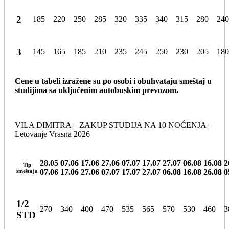
2
185
220
250
285
320
335
340
315
280
240
3
145
165
185
210
235
245
250
230
205
180
Cene u tabeli izražene su po osobi i obuhvataju smeštaj u
studijima sa uključenim autobuskim prevozom.
VILA DIMITRA – ZAKUP STUDIJA NA 10 NOĆENJA –
Letovanje Vrasna 2026
28.05
07.06
17.06
27.06
07.07
17.07
27.07
06.08
16.08
2
Tip
smeštaja
07.06
17.06
27.06
07.07
17.07
27.07
06.08
16.08
26.08
0
1/2
270
340
400
470
535
565
570
530
460
3
STD