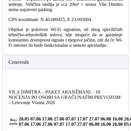
sedenje. Veličina studija je cca 20m² + terasa. Vila Dimitra
nema sopstveni parking.
GPS koordinate: N 40.689455, E 23.693604
Objekat je pokriven Wi-Fi signalom, ali zbog specifičnih
tehničko-tehnoloških uslova, nije moguće da se garantuje
konstantnu dostupnost signala i njegova jačinu, niti da će Wi-
Fi internet da bude funkcionalan u samom apt/studiju.
Cenovnik
VILA DIMITRA – PAKET ARANŽMANI – 10
NOĆENJA PO OSOBI SA URAČUNATIM PREVOZOM
– Letovanje Vrasna 2026
28.05
07.06
17.06
27.06
07.07
17.07
27.07
06.08
16.08
26.
Broj
osoba
07.06
17.06
27.06
07.07
17.07
27.07
06.08
16.08
26.08
05.