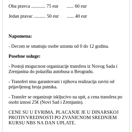
Oba pravca ............ 75 eur ...... 60 eur
Jedan pravac .......... 50 eur ...... 40 eur
Napomena:
- Decom se smatraju osobe uzrasta od 0 do 12 godina.
Posebne usluge:
- Postoji mogucnost organizacije transfera iz Novog Sada i
Zrenjanina do polazišta autobusa u Beogradu.
- Transferi nisu garantovani i njihova realizacija zavisi od
prijavljenog broja putnika.
- Transfer se organizuje iskljucivo na upit, a cena transfera po
osobi iznosi 25€ (Novi Sad i Zrenjanin).
CENE SU U EVRIMA. PLACANJE JE U DINARSKOJ
PROTIVVREDNOSTI PO ZVANICNOM SREDNJEM
KURSU NBS NA DAN UPLATE.