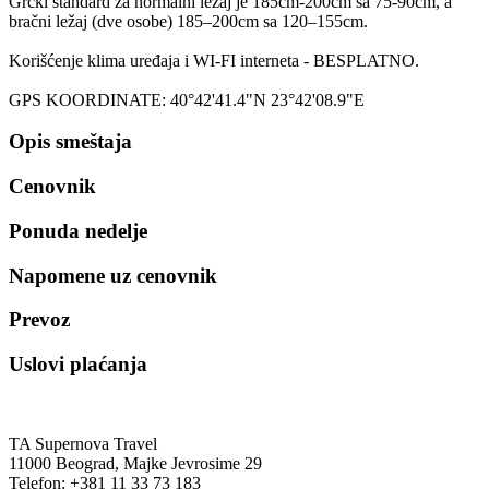
Grčki standard za normalni ležaj je 185cm-200cm sa 75-90cm, a
bračni ležaj (dve osobe) 185–200cm sa 120–155cm.
Korišćenje klima uređaja i WI-FI interneta - BESPLATNO.
GPS KOORDINATE: 40°42'41.4"N 23°42'08.9"E
Opis smeštaja
Cenovnik
Ponuda nedelje
Napomene uz cenovnik
Prevoz
Uslovi plaćanja
TA Supernova Travel
11000 Beograd, Majke Jevrosime 29
Telefon: +381 11 33 73 183