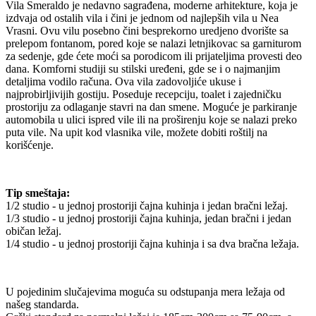
Vila Smeraldo je nedavno sagrađena, moderne arhitekture, koja je
izdvaja od ostalih vila i čini je jednom od najlepših vila u Nea
Vrasni. Ovu vilu posebno čini besprekorno uredjeno dvorište sa
prelepom fontanom, pored koje se nalazi letnjikovac sa garniturom
za sedenje, gde ćete moći sa porodicom ili prijateljima provesti deo
dana. Komforni studiji su stilski uređeni, gde se i o najmanjim
detaljima vodilo računa. Ova vila zadovoljiće ukuse i
najprobirljivijih gostiju. Poseduje recepciju, toalet i zajedničku
prostoriju za odlaganje stavri na dan smene. Moguće je parkiranje
automobila u ulici ispred vile ili na proširenju koje se nalazi preko
puta vile. Na upit kod vlasnika vile, možete dobiti roštilj na
korišćenje.
Tip smeštaja:
1/2 studio - u jednoj prostoriji čajna kuhinja i jedan bračni ležaj.
1/3 studio - u jednoj prostoriji čajna kuhinja, jedan bračni i jedan
običan ležaj.
1/4 studio - u jednoj prostoriji čajna kuhinja i sa dva bračna ležaja.
U pojedinim slučajevima moguća su odstupanja mera ležaja od
našeg standarda.