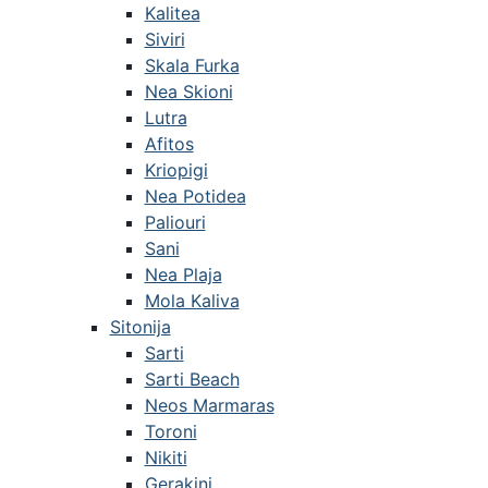
Kalitea
Siviri
Skala Furka
Nea Skioni
Lutra
Afitos
Kriopigi
Nea Potidea
Paliouri
Sani
Nea Plaja
Mola Kaliva
Sitonija
Sarti
Sarti Beach
Neos Marmaras
Toroni
Nikiti
Gerakini