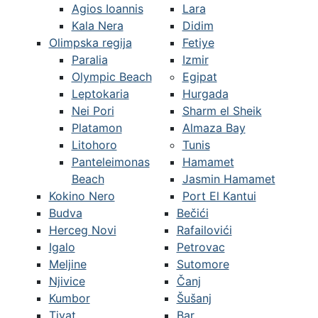
Agios Ioannis
Lara
Kala Nera
Didim
Olimpska regija
Fetiye
Paralia
Izmir
Olympic Beach
Egipat
Leptokaria
Hurgada
Nei Pori
Sharm el Sheik
Platamon
Almaza Bay
Litohoro
Tunis
Panteleimonas
Hamamet
Beach
Jasmin Hamamet
Kokino Nero
Port El Kantui
Budva
Bečići
Herceg Novi
Rafailovići
Igalo
Petrovac
Meljine
Sutomore
Njivice
Čanj
Kumbor
Šušanj
Tivat
Bar