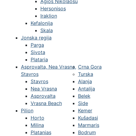
Agios Nikolaosu
Hersonisos
Iraklion
Kefalonija
Skala
Jonska regija
Parga
Sivota
Plataria
Asprovalta, Nea Vrasna,
Crna Gora
Stavros
Turska
Stavros
Alanja
Nea Vrasna
Antalija
Asprovalta
Belek
Vrasna Beach
Side
Pilion
Kemer
Horto
Kušadasi
Milina
Marmaris
Platanias
Bodrum