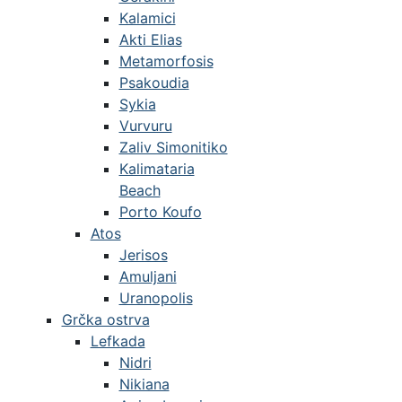
Kalamici
Akti Elias
Metamorfosis
Psakoudia
Sykia
Vurvuru
Zaliv Simonitiko
Kalimataria
Beach
Porto Koufo
Atos
Jerisos
Amuljani
Uranopolis
Grčka ostrva
Lefkada
Nidri
Nikiana