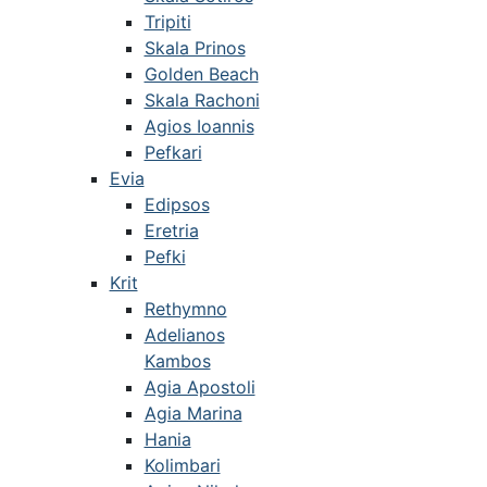
Tripiti
Skala Prinos
Golden Beach
Skala Rachoni
Agios Ioannis
Pefkari
Evia
Edipsos
Eretria
Pefki
Krit
Rethymno
Adelianos
Kambos
Agia Apostoli
Agia Marina
Hania
Kolimbari