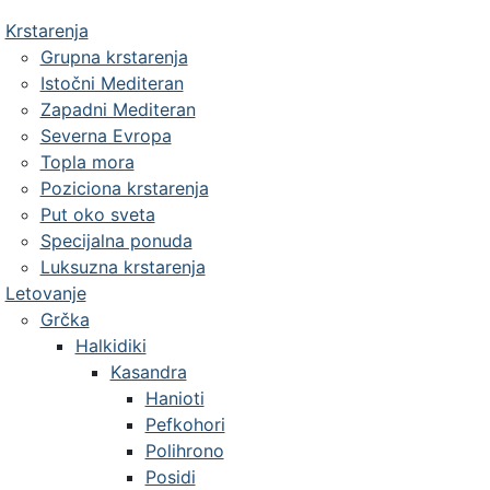
Krstarenja
Grupna krstarenja
Istočni Mediteran
Zapadni Mediteran
Severna Evropa
Topla mora
Poziciona krstarenja
Put oko sveta
Specijalna ponuda
Luksuzna krstarenja
Letovanje
Grčka
Halkidiki
Kasandra
Hanioti
Pefkohori
Polihrono
Posidi