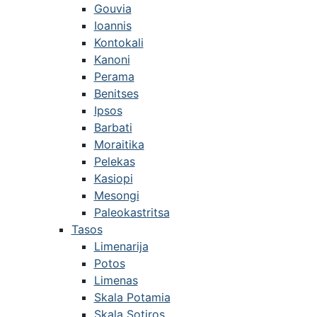
Gouvia
Ioannis
Kontokali
Kanoni
Perama
Benitses
Ipsos
Barbati
Moraitika
Pelekas
Kasiopi
Mesongi
Paleokastritsa
Tasos
Limenarija
Potos
Limenas
Skala Potamia
Skala Sotiros