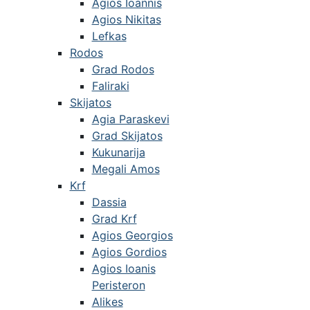
Agios Ioannis
Agios Nikitas
Lefkas
Rodos
Grad Rodos
Faliraki
Skijatos
Agia Paraskevi
Grad Skijatos
Kukunarija
Megali Amos
Krf
Dassia
Grad Krf
Agios Georgios
Agios Gordios
Agios Ioanis
Peristeron
Alikes