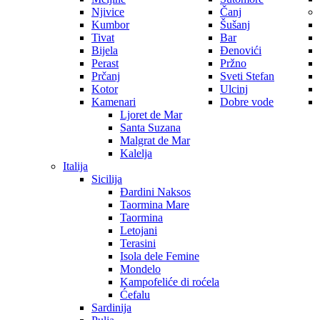
Njivice
Čanj
Kumbor
Šušanj
Tivat
Bar
Bijela
Đenovići
Perast
Pržno
Prčanj
Sveti Stefan
Kotor
Ulcinj
Kamenari
Dobre vode
Ljoret de Mar
Santa Suzana
Malgrat de Mar
Kalelja
Italija
Sicilija
Đardini Naksos
Taormina Mare
Taormina
Letojani
Terasini
Isola dele Femine
Mondelo
Kampofeliće di roćela
Ćefalu
Sardinija