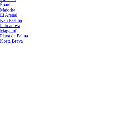
Španija
Majorka
El Arenal
Kan Pastilja
Palmanova
Magalluf
Playa de Palma
Kosta Brava