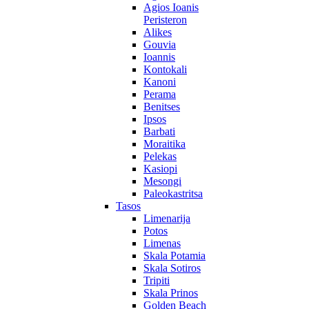
Agios Ioanis
Peristeron
Alikes
Gouvia
Ioannis
Kontokali
Kanoni
Perama
Benitses
Ipsos
Barbati
Moraitika
Pelekas
Kasiopi
Mesongi
Paleokastritsa
Tasos
Limenarija
Potos
Limenas
Skala Potamia
Skala Sotiros
Tripiti
Skala Prinos
Golden Beach