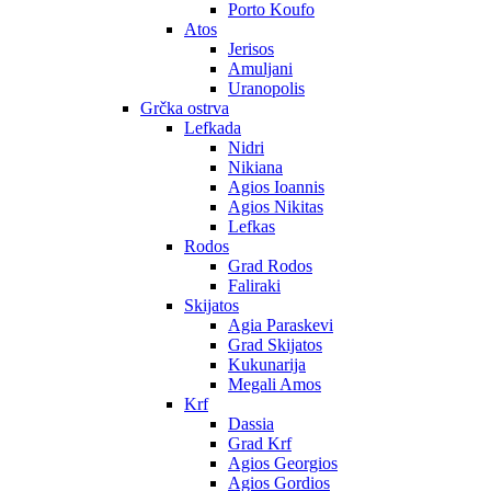
Porto Koufo
Atos
Jerisos
Amuljani
Uranopolis
Grčka ostrva
Lefkada
Nidri
Nikiana
Agios Ioannis
Agios Nikitas
Lefkas
Rodos
Grad Rodos
Faliraki
Skijatos
Agia Paraskevi
Grad Skijatos
Kukunarija
Megali Amos
Krf
Dassia
Grad Krf
Agios Georgios
Agios Gordios