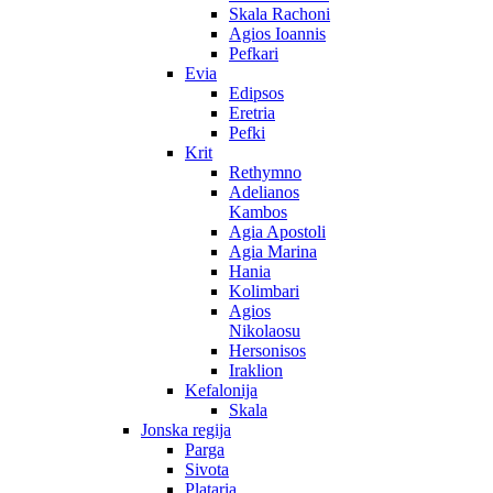
Skala Rachoni
Agios Ioannis
Pefkari
Evia
Edipsos
Eretria
Pefki
Krit
Rethymno
Adelianos
Kambos
Agia Apostoli
Agia Marina
Hania
Kolimbari
Agios
Nikolaosu
Hersonisos
Iraklion
Kefalonija
Skala
Jonska regija
Parga
Sivota
Plataria