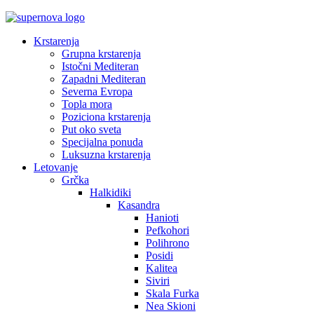
Krstarenja
Grupna krstarenja
Istočni Mediteran
Zapadni Mediteran
Severna Evropa
Topla mora
Poziciona krstarenja
Put oko sveta
Specijalna ponuda
Luksuzna krstarenja
Letovanje
Grčka
Halkidiki
Kasandra
Hanioti
Pefkohori
Polihrono
Posidi
Kalitea
Siviri
Skala Furka
Nea Skioni