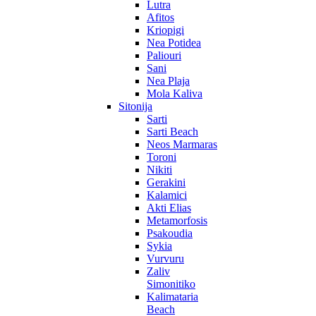
Lutra
Afitos
Kriopigi
Nea Potidea
Paliouri
Sani
Nea Plaja
Mola Kaliva
Sitonija
Sarti
Sarti Beach
Neos Marmaras
Toroni
Nikiti
Gerakini
Kalamici
Akti Elias
Metamorfosis
Psakoudia
Sykia
Vurvuru
Zaliv
Simonitiko
Kalimataria
Beach