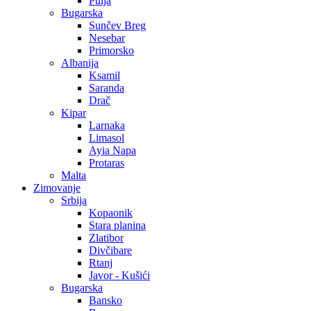
Pulja
Bugarska
Sunčev Breg
Nesebar
Primorsko
Albanija
Ksamil
Saranda
Drač
Kipar
Larnaka
Limasol
Ayia Napa
Protaras
Malta
Zimovanje
Srbija
Kopaonik
Stara planina
Zlatibor
Divčibare
Rtanj
Javor - Kušići
Bugarska
Bansko