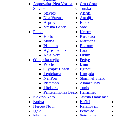
Asprovalta, Nea Vrasna,
Crna Gora
Stavros
Turska
Stavros
Alanja
Nea Vrasna
Antalija
Asprovalta
Belek
Vrasna Beach
Side
Pilion
Kemer
Horto
Kušadasi
Milina
Marmaris
Platanias
Bodrum
Agios Ioannis
Lara
Kala Nera
Didim
Olimpska regija
Fetiye
Paralia
Izmir
Olympic Beach
Egipat
Leptokaria
Hurgada
Nei Pori
Sharm el Sheik
Platamon
Almaza Bay
Litohoro
Tunis
Panteleimonas Beach
Hamamet
Kokino Nero
Jasmin Hamamet
Budva
Bečići
Herceg Novi
Rafailovići
Igalo
Petrovac
Meljine
Sutomore