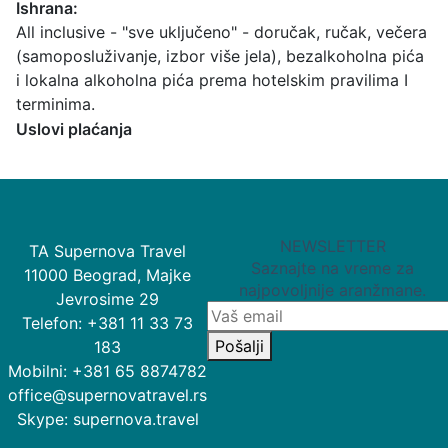
Ishrana:
All inclusive - "sve uključeno" - doručak, ručak, večera
(samoposluživanje, izbor više jela), bezalkoholna pića
i lokalna alkoholna pića prema hotelskim pravilima I
terminima.
Uslovi plaćanja
NEWSLETTER
TA Supernova Travel
Saznajte na vreme za
11000 Beograd, Majke
najpovoljnije aranžmane.
Jevrosime 29
Telefon: +381 11 33 73
Pošalji
183
Mobilni: +381 65 8874782
office@supernovatravel.rs
Skype: supernova.travel