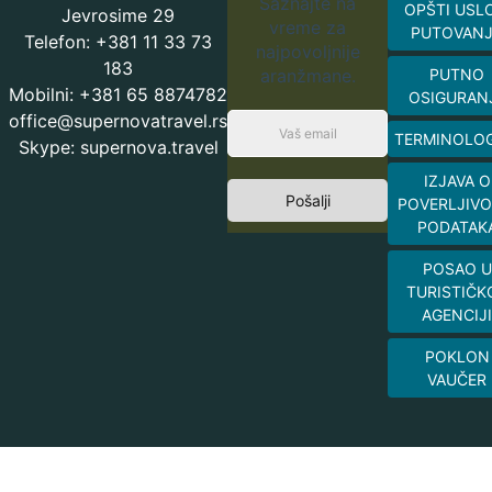
Saznajte na
OPŠTI USL
Jevrosime 29
vreme za
PUTOVAN
Telefon: +381 11 33 73
najpovoljnije
183
aranžmane.
PUTNO
Mobilni: +381 65 8874782
OSIGURAN
office@supernovatravel.rs
TERMINOLOG
Skype: supernova.travel
IZJAVA O
Pošalji
POVERLJIVO
PODATAK
POSAO U
TURISTIČK
AGENCIJI
POKLON
VAUČER