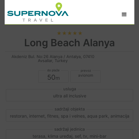
≡
★★★★★
Long Beach Alanya
Akdeniz Bul. No:26 Alanya / Antalya, 07410
Avsallar, Turkey
avionom
50
ultra all inclusive
restoran, internet, fitnes, spa i velnes, aqua park, animacija
terasa, klima uređaj, sef, tv, mini-bar