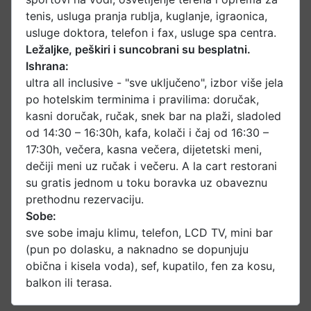
tenis, usluga pranja rublja, kuglanje, igraonica,
usluge doktora, telefon i fax, usluge spa centra.
Ležaljke, peškiri i suncobrani su besplatni.
Ishrana:
ultra all inclusive - "sve uključeno", izbor više jela
po hotelskim terminima i pravilima: doručak,
kasni doručak, ručak, snek bar na plaži, sladoled
od 14:30 – 16:30h, kafa, kolači i čaj od 16:30 –
17:30h, večera, kasna večera, dijetetski meni,
dečiji meni uz ručak i večeru. A la cart restorani
su gratis jednom u toku boravka uz obaveznu
prethodnu rezervaciju.
Sobe:
sve sobe imaju klimu, telefon, LCD TV, mini bar
(pun po dolasku, a naknadno se dopunjuju
obična i kisela voda), sef, kupatilo, fen za kosu,
balkon ili terasa.