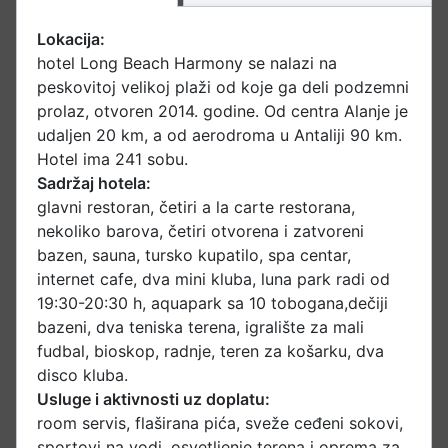
Lokacija:
hotel Long Beach Harmony se nalazi na
peskovitoj velikoj plaži od koje ga deli podzemni
prolaz, otvoren 2014. godine. Od centra Alanje je
udaljen 20 km, a od aerodroma u Antaliji 90 km.
Hotel ima 241 sobu.
Sadržaj hotela:
glavni restoran, četiri a la carte restorana,
nekoliko barova, četiri otvorena i zatvoreni
bazen, sauna, tursko kupatilo, spa centar,
internet cafe, dva mini kluba, luna park radi od
19:30-20:30 h, aquapark sa 10 tobogana,dečiji
bazeni, dva teniska terena, igralište za mali
fudbal, bioskop, radnje, teren za košarku, dva
disco kluba.
Usluge i aktivnosti uz doplatu:
room servis, flaširana pića, sveže ceđeni sokovi,
sportovi na vodi, osvetljenje terena i oprema za