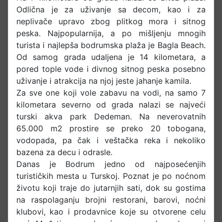
Odlična je za uživanje sa decom, kao i za
neplivače upravo zbog plitkog mora i sitnog
peska. Najpopularnija, a po mišljenju mnogih
turista i najlepša bodrumska plaža je Bagla Beach.
Od samog grada udaljena je 14 kilometara, a
pored tople vode i divnog sitnog peska posebno
uživanje i atrakcija na njoj jeste jahanje kamila.
Za sve one koji vole zabavu na vodi, na samo 7
kilometara severno od grada nalazi se najveći
turski akva park Dedeman. Na neverovatnih
65.000 m2 prostire se preko 20 tobogana,
vodopada, pa čak i veštačka reka i nekoliko
bazena za decu i odrasle.
Danas je Bodrum jedno od najposećenjih
turističkih mesta u Turskoj. Poznat je po noćnom
životu koji traje do jutarnjih sati, dok su gostima
na raspolaganju brojni restorani, barovi, noćni
klubovi, kao i prodavnice koje su otvorene celu