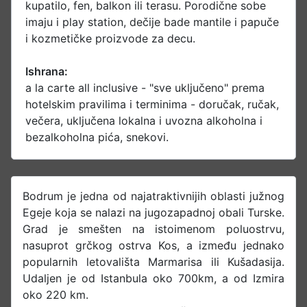
kupatilo, fen, balkon ili terasu. Porodične sobe
imaju i play station, dečije bade mantile i papuče
i kozmetičke proizvode za decu.
Ishrana:
a la carte all inclusive - "sve uključeno" prema
hotelskim pravilima i terminima - doručak, ručak,
večera, uključena lokalna i uvozna alkoholna i
bezalkoholna pića, snekovi.
Bodrum je jedna od najatraktivnijih oblasti južnog
Egeje koja se nalazi na jugozapadnoj obali Turske.
Grad je smešten na istoimenom poluostrvu,
nasuprot grčkog ostrva Kos, a između jednako
popularnih letovališta Marmarisa ili Kušadasija.
Udaljen je od Istanbula oko 700km, a od Izmira
oko 220 km.