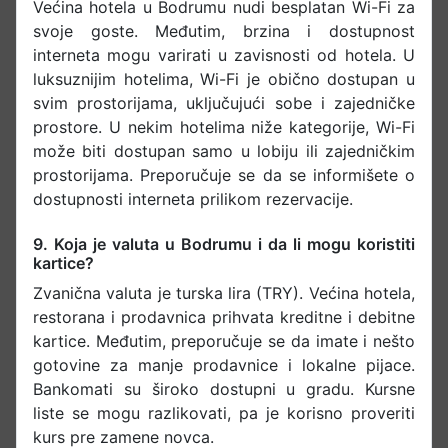
Većina hotela u Bodrumu nudi besplatan Wi-Fi za
svoje goste. Međutim, brzina i dostupnost
interneta mogu varirati u zavisnosti od hotela. U
luksuznijim hotelima, Wi-Fi je obično dostupan u
svim prostorijama, uključujući sobe i zajedničke
prostore. U nekim hotelima niže kategorije, Wi-Fi
može biti dostupan samo u lobiju ili zajedničkim
prostorijama. Preporučuje se da se informišete o
dostupnosti interneta prilikom rezervacije.​
9. Koja je valuta u Bodrumu i da li mogu koristiti
kartice?
Zvanična valuta je turska lira (TRY). Većina hotela,
restorana i prodavnica prihvata kreditne i debitne
kartice. Međutim, preporučuje se da imate i nešto
gotovine za manje prodavnice i lokalne pijace.
Bankomati su široko dostupni u gradu. Kursne
liste se mogu razlikovati, pa je korisno proveriti
kurs pre zamene novca.​