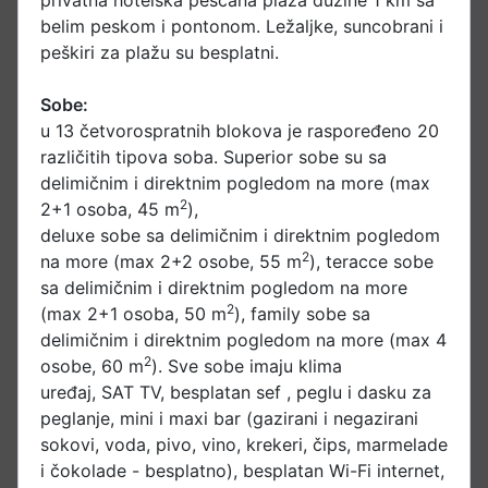
privatna hotelska peščana plaža dužine 1 km sa
belim peskom i pontonom. Ležaljke, suncobrani i
peškiri za plažu su besplatni.
Sobe:
u 13 četvorospratnih blokova je raspoređeno 20
različitih tipova soba. Superior sobe su sa
delimičnim i direktnim pogledom na more (max
2
2+1 osoba, 45 m
),
deluxe sobe sa delimičnim i direktnim pogledom
2
na more (max 2+2 osobe, 55 m
), teracce sobe
sa delimičnim i direktnim pogledom na more
2
(max 2+1 osoba, 50 m
), family sobe sa
delimičnim i direktnim pogledom na more (max 4
2
osobe, 60 m
). Sve sobe imaju klima
uređaj, SAT TV, besplatan sef , peglu i dasku za
peglanje, mini i maxi bar (gazirani i negazirani
sokovi, voda, pivo, vino, krekeri, čips, marmelade
i čokolade - besplatno), besplatan Wi-Fi internet,