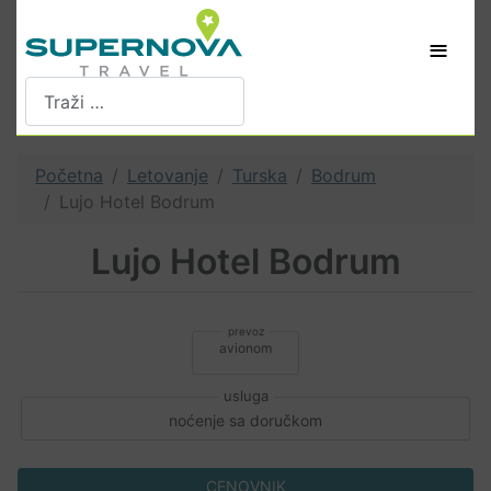
≡
Pretraži
Početna
Letovanje
Turska
Bodrum
Lujo Hotel Bodrum
Lujo Hotel Bodrum
avionom
noćenje sa doručkom
CENOVNIK