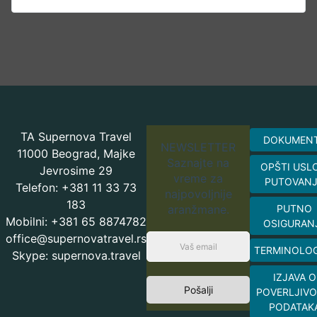
TA Supernova Travel
DOKUMEN
NEWSLETTER
11000 Beograd, Majke
Saznajte na
OPŠTI USL
Jevrosime 29
vreme za
PUTOVAN
Telefon: +381 11 33 73
najpovoljnije
183
aranžmane.
PUTNO
Mobilni: +381 65 8874782
OSIGURAN
office@supernovatravel.rs
TERMINOLOG
Skype: supernova.travel
IZJAVA O
Pošalji
POVERLJIVO
PODATAK