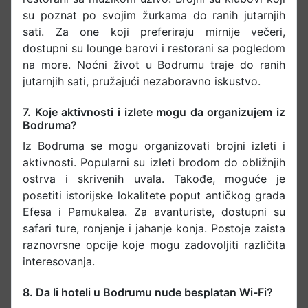
su poznat po svojim žurkama do ranih jutarnjih
sati. Za one koji preferiraju mirnije večeri,
dostupni su lounge barovi i restorani sa pogledom
na more. Noćni život u Bodrumu traje do ranih
jutarnjih sati, pružajući nezaboravno iskustvo.​
7. Koje aktivnosti i izlete mogu da organizujem iz
Bodruma?
Iz Bodruma se mogu organizovati brojni izleti i
aktivnosti. Popularni su izleti brodom do obližnjih
ostrva i skrivenih uvala. Takođe, moguće je
posetiti istorijske lokalitete poput antičkog grada
Efesa i Pamukalea. Za avanturiste, dostupni su
safari ture, ronjenje i jahanje konja. Postoje zaista
raznovrsne opcije koje mogu zadovoljiti različita
interesovanja.​
8. Da li hoteli u Bodrumu nude besplatan Wi-Fi?