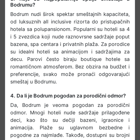
Bodrumu?
Bodrum nudi širok spektar smeštajnih kapaciteta,
od luksuznih all inclusive rizorta do pristupačnih
hotela sa polupansionom. Popularni su hoteli sa 4
i 5 zvezdica koji nude raznovrsne sadržaje poput
bazena, spa centara i privatnih plaža. Za porodice
su idealni hoteli sa animacijom i sadržajima za
decu. Parovi često biraju boutique hotele sa
romantičnom atmosferom. Bez obzira na budžet i
preferencije, svako može pronaći odgovarajući
smeštaj u Bodrumu.​
4. Da li je Bodrum pogodan za porodični odmor?
Da, Bodrum je veoma pogodan za porodični
odmor. Mnogi hoteli nude sadržaje prilagođene
deci, kao što su dečiji bazeni, igraonice i
animacija. Plaže su uglavnom bezbedne i
pogodne za najmlađe. Takođe, dostupni su brojni