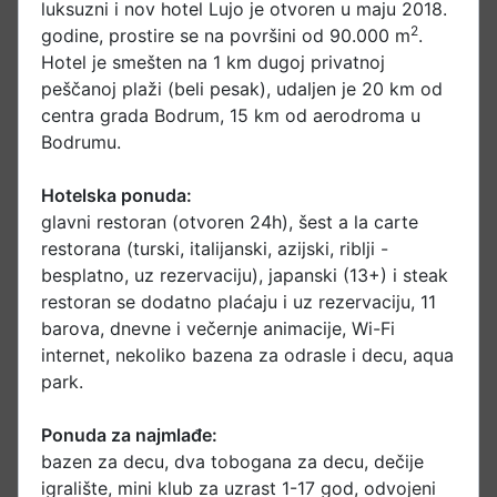
luksuzni i nov hotel Lujo je otvoren u maju 2018.
2
godine, prostire se na površini od 90.000 m
.
Hotel je smešten na 1 km dugoj privatnoj
peščanoj plaži (beli pesak), udaljen je 20 km od
centra grada Bodrum, 15 km od aerodroma u
Bodrumu.
Hotelska ponuda:
glavni restoran (otvoren 24h), šest a la carte
restorana (turski, italijanski, azijski, riblji -
besplatno, uz rezervaciju), japanski (13+) i steak
restoran se dodatno plaćaju i uz rezervaciju, 11
barova, dnevne i večernje animacije, Wi-Fi
internet, nekoliko bazena za odrasle i decu, aqua
park.
Ponuda za najmlađe:
bazen za decu, dva tobogana za decu, dečije
igralište, mini klub za uzrast 1-17 god, odvojeni