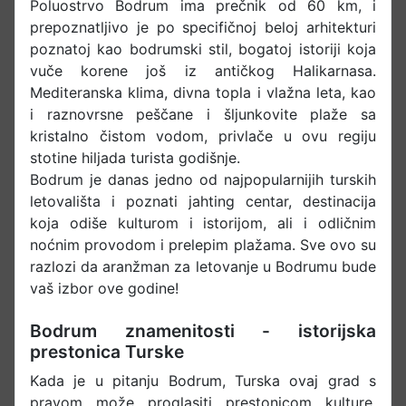
Poluostrvo Bodrum ima prečnik od 60 km, i
prepoznatljivo je po specifičnoj beloj arhitekturi
poznatoj kao bodrumski stil, bogatoj istoriji koja
vuče korene još iz antičkog Halikarnasa.
Mediteranska klima, divna topla i vlažna leta, kao
i raznovrsne peščane i šljunkovite plaže sa
kristalno čistom vodom, privlače u ovu regiju
stotine hiljada turista godišnje.
Bodrum je danas jedno od najpopularnijih turskih
letovališta i poznati jahting centar, destinacija
koja odiše kulturom i istorijom, ali i odličnim
noćnim provodom i prelepim plažama. Sve ovo su
razlozi da aranžman za letovanje u Bodrumu bude
vaš izbor ove godine!
Bodrum znamenitosti - istorijska
prestonica Turske
Kada je u pitanju Bodrum, Turska ovaj grad s
pravom može proglasiti prestonicom kulture,