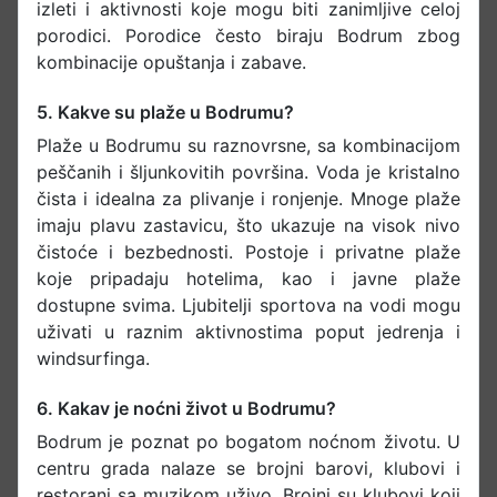
izleti i aktivnosti koje mogu biti zanimljive celoj
porodici. Porodice često biraju Bodrum zbog
kombinacije opuštanja i zabave.
5. Kakve su plaže u Bodrumu?
Plaže u Bodrumu su raznovrsne, sa kombinacijom
peščanih i šljunkovitih površina. Voda je kristalno
čista i idealna za plivanje i ronjenje. Mnoge plaže
imaju plavu zastavicu, što ukazuje na visok nivo
čistoće i bezbednosti. Postoje i privatne plaže
koje pripadaju hotelima, kao i javne plaže
dostupne svima. Ljubitelji sportova na vodi mogu
uživati u raznim aktivnostima poput jedrenja i
windsurfinga.​
6. Kakav je noćni život u Bodrumu?
Bodrum je poznat po bogatom noćnom životu. U
centru grada nalaze se brojni barovi, klubovi i
restorani sa muzikom uživo. Brojni su klubovi koji