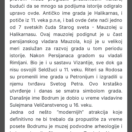
budući da se mnogo sa podijuma istorije odigralo
upravo ovde. Antičko ime grada je Halikarnas, i
potiče iz 11. veka p.n.e, i baš ovde ćete naći jedno
od 7 svetskih čuda Starog sveta - Mauzolej u
Halikarnasu. Ovaj mauzolej podignut je u čast
persijanskog vladara Mauzola, koji je u velikoj
meri zaslužan za razvoj grada u tom periodu
istorije. Nakon Persijanaca gradom su vladali
Rimljani. Bio je i u sastavu Vizantije, sve dok ga
nisu osvojili Seldžuci u 11. veku. Riteri sa Rodosa
su promenili ime grada u Petronijum i izgradili u
njemu tvrđavu Svetog Petra. Ovo krstaško
utvrđenje i danas se smatra simbolom grada.
Današnje ime Bodrum je dobio u vreme vladavine
Sulejmana Veličanstvenog u 16. veku.
Jedna od nešto “modernijih” atrakcija koje
definitivno ne bi trebalo da propustite za vreme
posete Bodrumu je muzej podvodne arheologije i