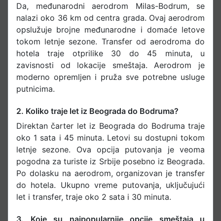
Da, međunarodni aerodrom Milas-Bodrum, se
nalazi oko 36 km od centra grada. Ovaj aerodrom
opslužuje brojne međunarodne i domaće letove
tokom letnje sezone. Transfer od aerodroma do
hotela traje otprilike 30 do 45 minuta, u
zavisnosti od lokacije smeštaja. Aerodrom je
moderno opremljen i pruža sve potrebne usluge
putnicima.​
2. Koliko traje let iz Beograda do Bodruma?
Direktan čarter let iz Beograda do Bodruma traje
oko 1 sata i 45 minuta. Letovi su dostupni tokom
letnje sezone. Ova opcija putovanja je veoma
pogodna za turiste iz Srbije posebno iz Beograda.
Po dolasku na aerodrom, organizovan je transfer
do hotela. Ukupno vreme putovanja, uključujući
let i transfer, traje oko 2 sata i 30 minuta.​
3. Koje su najpopularnije opcije smeštaja u