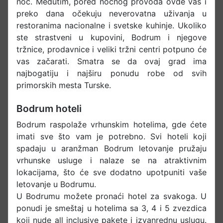
noć. Međutim, pored noćnog provoda ovde vas i
preko dana očekuju neverovatna uživanja u
restoranima nacionalne i svetske kuhinje. Ukoliko
ste strastveni u kupovini, Bodrum i njegove
tržnice, prodavnice i veliki tržni centri potpuno će
vas začarati. Smatra se da ovaj grad ima
najbogatiju i najširu ponudu robe od svih
primorskih mesta Turske.
Bodrum hoteli
Bodrum raspolaže vrhunskim hotelima, gde ćete
imati sve što vam je potrebno. Svi hoteli koji
spadaju u aranžman Bodrum letovanje pružaju
vrhunske usluge i nalaze se na atraktivnim
lokacijama, što će sve dodatno upotpuniti vaše
letovanje u Bodrumu.
U Bodrumu možete pronaći hotel za svakoga. U
ponudi je smeštaj u hotelima sa 3, 4 i 5 zvezdica
koji nude all inclusive pakete i izvanrednu uslugu.