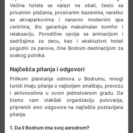
Većina hotela se nalazi na obali, često sa
privatnim plažama, prostranim bazenima, neretko
sa akvaparkovima i naravno modernim spa
centrima, što garantuje maksimalan komfor i
relaksaciju. Porodične opcije sa animacijom i
sadržajima za decu, kao i ekskluzivni hoteli
pogodni za parove, čine Bodrum destinacijom za
svakog putnika.
Najčešća pitanja i odgovori
Prilikom planiranja odmora u Bodrumu, mnogi
turisti imaju pitanja o najboljem smeštaju, prevozu
i aktivnostima u ovom jedinstvenom gradu. Da
bismo vam olakšali organizaciju putovanja,
pripremili smo odgovore na najčešće postavljana
pitanja.
1. Da li Bodrum ima svoj aerodrom?