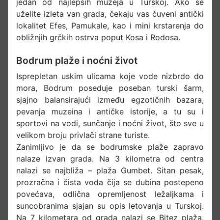
jedan od najlepših muzeja u Turskoj. Ako se
uželite izleta van grada, čekaju vas čuveni antički
lokalitet Efes, Pamukale, kao i mini krstarenja do
obližnjih grčkih ostrva poput Kosa i Rodosa.
Bodrum plaže i noćni život
Isprepletan uskim ulicama koje vode nizbrdo do
mora, Bodrum poseduje poseban turski šarm,
sjajno balansirajući između egzotičnih bazara,
pevanja muzeina i antičke istorije, a tu su i
sportovi na vodi, sunčanje i noćni život, što sve u
velikom broju privlači strane turiste.
Zanimljivo je da se bodrumske plaže zapravo
nalaze izvan grada. Na 3 kilometra od centra
nalazi se najbliža – plaža Gumbet. Sitan pesak,
prozračna i čista voda čija se dubina postepeno
povećava, odlična opremljenost ležaljkama i
suncobranima sjajan su opis letovanja u Turskoj.
Na 7 kilometara od grada nalazi se Bitez plaža.