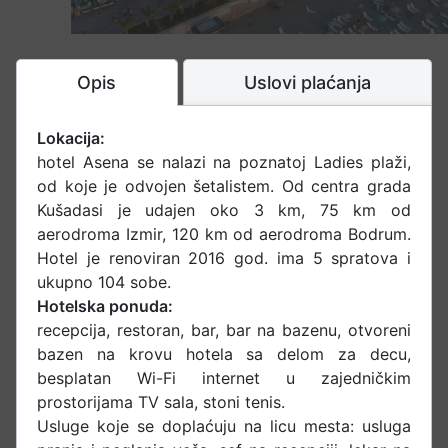
Opis
Uslovi plaćanja
Lokacija:
hotel Asena se nalazi na poznatoj Ladies plaži,
od koje je odvojen šetalistem. Od centra grada
Kušadasi je udajen oko 3 km, 75 km od
aerodroma Izmir, 120 km od aerodroma Bodrum.
Hotel je renoviran 2016 god. ima 5 spratova i
ukupno 104 sobe.
Hotelska ponuda:
recepcija, restoran, bar, bar na bazenu, otvoreni
bazen na krovu hotela sa delom za decu,
besplatan Wi-Fi internet u zajedničkim
prostorijama TV sala, stoni tenis.
Usluge koje se doplaćuju na licu mesta: usluga