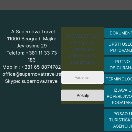
TA Supernova Travel
DOKUMEN
NEWSLETTER
11000 Beograd, Majke
Saznajte na
OPŠTI USL
Jevrosime 29
vreme za
PUTOVAN
Telefon: +381 11 33 73
najpovoljnije
183
aranžmane.
PUTNO
Mobilni: +381 65 8874782
OSIGURAN
office@supernovatravel.rs
TERMINOLOG
Skype: supernova.travel
IZJAVA O
Pošalji
POVERLJIVO
PODATAK
POSAO U
TURISTIČK
AGENCIJI