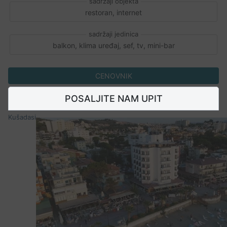
restoran, internet
balkon, klima uređaj, sef, tv, mini-bar
CENOVNIK
POSALJITE NAM UPIT
Kušadasi