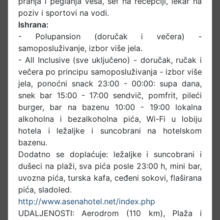
pranja i peglanja veša, sef na recepciji, lekar na
poziv i sportovi na vodi.
Ishrana:
- Polupansion (doručak i večera) -
samoposluživanje, izbor više jela.
- All Inclusive (sve uključeno) - doručak, ručak i
večera po principu samoposluživanja - izbor više
jela, ponoćni snack 23:00 - 00:00: supa dana,
snek bar 15:00 - 17:00 sendvič, pomfrit, pileći
burger, bar na bazenu 10:00 - 19:00 lokalna
alkoholna i bezalkoholna pića, Wi-Fi u lobiju
hotela i ležaljke i suncobrani na hotelskom
bazenu.
Dodatno se doplaćuje: ležaljke i suncobrani i
dušeci na plaži, sva pića posle 23:00 h, mini bar,
uvozna pića, turska kafa, ceđeni sokovi, flaširana
pića, sladoled.
http://www.asenahotel.net/index.php
UDALJENOSTI: Aerodrom (110 km), Plaža i