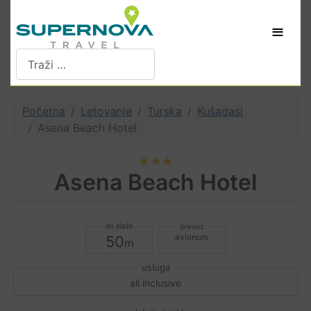
≡
Pretraži
Početna
Letovanje
Turska
Kušadasi
Asena Beach Hotel
★★★
Asena Beach Hotel
avionom
50
all inclusive