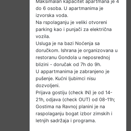
Maksimalan kapacitet apartmana je 4
do 6 osoba. U apartmanima je
izvorska voda.
Na rspolaganju je veliki otvoreni
parking kao i punjači za električna
vozila.
Usluga je na bazi Noćenja sa
doručkom. Ishrana je organizovana u
restoranu Gondola u neposrednoj
blizini - doručak od 7h do 9h.
U appartmanima je zabranjeno je
pušenje. Kućni ljubimci nisu
dozvoljeni.
Prijava gostiju (check IN) je od 14-
21h, odjava (check OUT) od 08-11h;
Gostima na Ravnoj planini je na
raspolaganju bogat izbor zimskih i
letnjih sadržaja i programa.