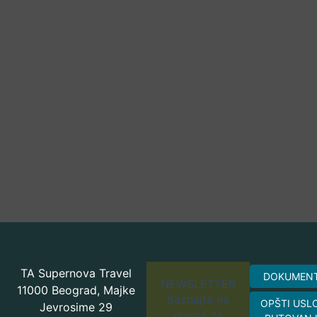
TA Supernova Travel
DOKUMEN
NEWSLETTER
11000 Beograd, Majke
Saznajte na
OPŠTI USL
Jevrosime 29
vreme za