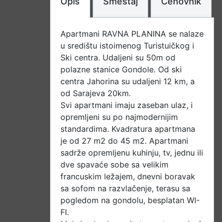
Opis
Smeštaj
Cenovnik
Apartmani RAVNA PLANINA se nalaze
u središtu istoimenog Turistuičkog i
Ski centra. Udaljeni su 50m od
polazne stanice Gondole. Od ski
centra Jahorina su udaljeni 12 km, a
od Sarajeva 20km.
Svi apartmani imaju zaseban ulaz, i
opremljeni su po najmodernijim
standardima. Kvadratura apartmana
je od 27 m2 do 45 m2. Apartmani
sadrže opremljenu kuhinju, tv, jednu ili
dve spavaće sobe sa velikim
francuskim ležajem, dnevni boravak
sa sofom na razvlačenje, terasu sa
pogledom na gondolu, besplatan WI-
FI.