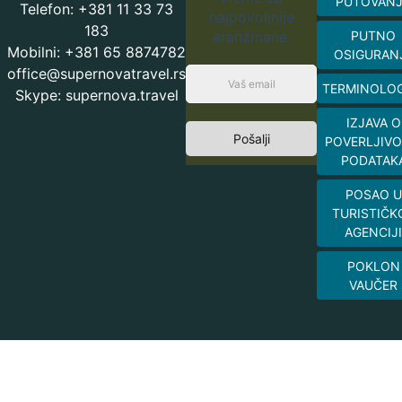
PUTOVAN
Telefon: +381 11 33 73
najpovoljnije
183
aranžmane.
PUTNO
Mobilni: +381 65 8874782
OSIGURAN
office@supernovatravel.rs
TERMINOLOG
Skype: supernova.travel
IZJAVA O
Pošalji
POVERLJIVO
PODATAK
POSAO U
TURISTIČK
AGENCIJI
POKLON
VAUČER