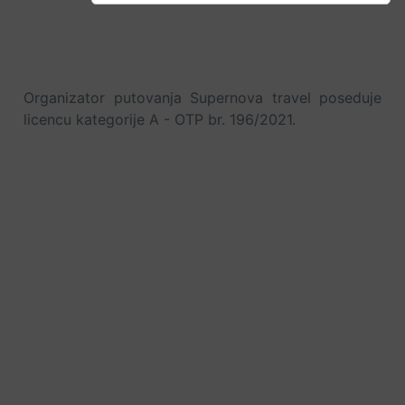
Organizator putovanja Supernova travel poseduje
licencu kategorije A - OTP br. 196/2021.