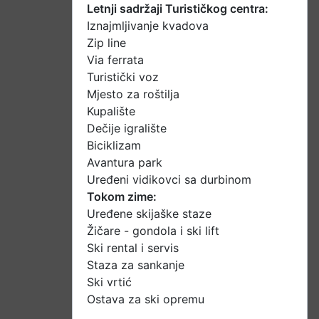
Letnji sadržaji Turističkog centra:
Iznajmljivanje kvadova
Zip line
Via ferrata
Turistički voz
Mjesto za roštilja
Kupalište
Dečije igralište
Biciklizam
Avantura park
Uređeni vidikovci sa durbinom
Tokom zime:
Uređene skijaške staze
Žičare - gondola i ski lift
Ski rental i servis
Staza za sankanje
Ski vrtić
Ostava za ski opremu