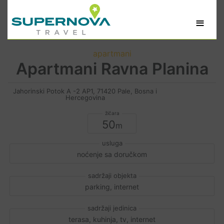
≡
apartmani
Apartmani Ravna Planina
Jahorinski Potok A -2 AP1, 71420 Pale, Bosna i
Hercegovina
50
noćenje sa doručkom
parking, internet
terasa, kuhinja, tv, internet