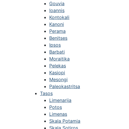
Gouvia
Ioannis
Kontokali
Kanoni
Perama
Benitses
Ipsos
Barbati
Moraitika
Pelekas
Kasiopi
Mesongi
Paleokastritsa
Tasos
Limenarija
Potos
Limenas
Skala Potamia
Skala Sotiros