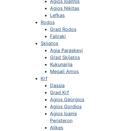
Agios Ioannis
Agios Nikitas
Lefkas
Rodos
Grad Rodos
Faliraki
Skijatos
Agia Paraskevi
Grad Skijatos
Kukunarija
Megali Amos
Krf
Dassia
Grad Krf
Agios Georgios
Agios Gordios
Agios Ioanis
Peristeron
Alikes