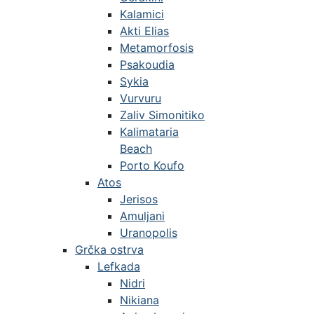
Kalamici
Akti Elias
Metamorfosis
Psakoudia
Sykia
Vurvuru
Zaliv Simonitiko
Kalimataria
Beach
Porto Koufo
Atos
Jerisos
Amuljani
Uranopolis
Grčka ostrva
Lefkada
Nidri
Nikiana