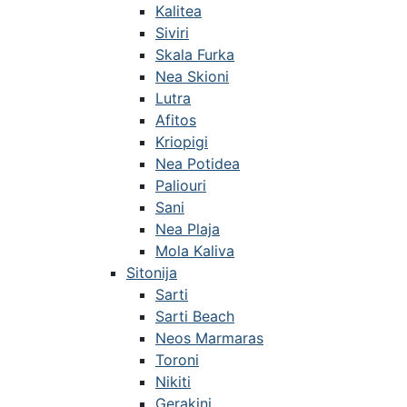
Kalitea
Siviri
Skala Furka
Nea Skioni
Lutra
Afitos
Kriopigi
Nea Potidea
Paliouri
Sani
Nea Plaja
Mola Kaliva
Sitonija
Sarti
Sarti Beach
Neos Marmaras
Toroni
Nikiti
Gerakini