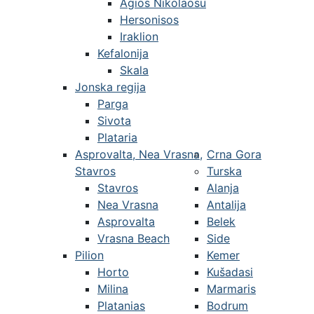
Agios Nikolaosu
Hersonisos
Iraklion
Kefalonija
Skala
Jonska regija
Parga
Sivota
Plataria
Asprovalta, Nea Vrasna,
Crna Gora
Stavros
Turska
Stavros
Alanja
Nea Vrasna
Antalija
Asprovalta
Belek
Vrasna Beach
Side
Pilion
Kemer
Horto
Kušadasi
Milina
Marmaris
Platanias
Bodrum