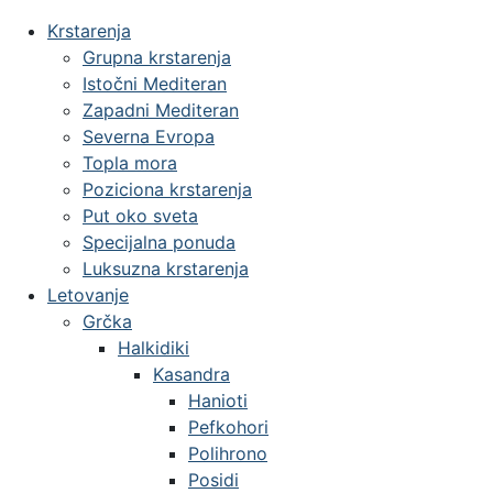
Krstarenja
Grupna krstarenja
Istočni Mediteran
Zapadni Mediteran
Severna Evropa
Topla mora
Poziciona krstarenja
Put oko sveta
Specijalna ponuda
Luksuzna krstarenja
Letovanje
Grčka
Halkidiki
Kasandra
Hanioti
Pefkohori
Polihrono
Posidi