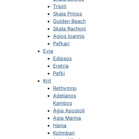
Tripiti
Skala Prinos
Golden Beach
Skala Rachoni
Agios Ioannis
Pefkari
Evia
Edipsos
Eretria
Pefki
Krit
Rethymno
Adelianos
Kambos
Agia Apostoli
Agia Marina
Hania
Kolimbari