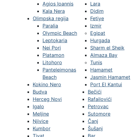
Agios Ioannis
Lara
Kala Nera
Didim
Olimpska regija
Fetiye
Paralia
Izmir
Olympic Beach
Egipat
Leptokaria
Hurgada
Nei Pori
Sharm el Sheik
Platamon
Almaza Bay
Litohoro
Tunis
Panteleimonas
Hamamet
Beach
Jasmin Hamamet
Kokino Nero
Port El Kantui
Budva
Bečići
Herceg Novi
Rafailovići
Igalo
Petrovac
Meljine
Sutomore
Njivice
Čanj
Kumbor
Šušanj
Tivat
Bar