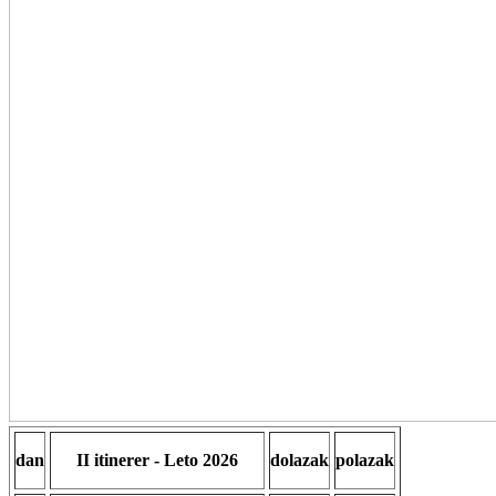
dan
II itinerer - Leto 2026
dolazak
polazak