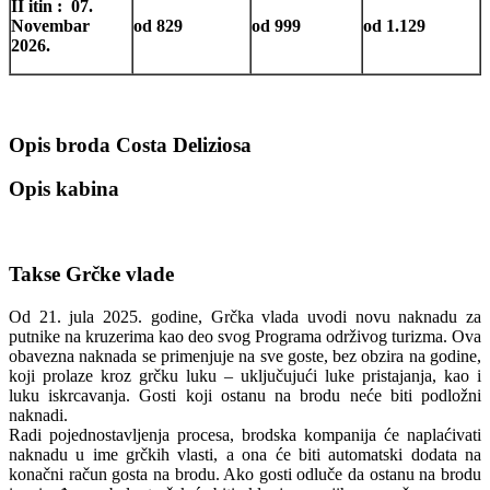
II itin : 07.
Novembar
od 829
od 999
od 1.129
2026.
Opis broda Costa Deliziosa
Opis kabina
Takse Grčke vlade
Od 21. jula 2025. godine, Grčka vlada uvodi novu naknadu za
putnike na kruzerima kao deo svog Programa održivog turizma. Ova
obavezna naknada se primenjuje na sve goste, bez obzira na godine,
koji prolaze kroz grčku luku – uključujući luke pristajanja, kao i
luku iskrcavanja. Gosti koji ostanu na brodu neće biti podložni
naknadi.
Radi pojednostavljenja procesa, brodska kompanija će naplaćivati
naknadu u ime grčkih vlasti, a ona će biti automatski dodata na
konačni račun gosta na brodu. Ako gosti odluče da ostanu na brodu