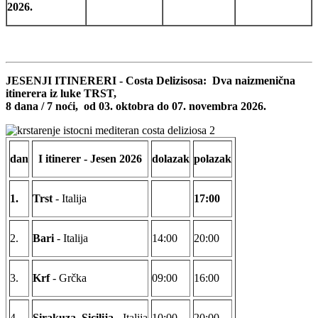
2026.
JESENJI ITINERERI - Costa Delizisosa: Dva naizmenična
itinerera iz luke TRST,
8 dana / 7 noći, od 03. oktobra do 07. novembra 2026.
dan
I itinerer - Jesen 2026
dolazak
polazak
1.
Trst
- Italija
17:00
2.
Bari
- Italija
14:00
20:00
3.
Krf
- Grčka
09:00
16:00
4.
Sirakuza, Sicilija
- Italija
10:00
20:00