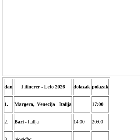
dan
I itinerer - Leto 2026
dolazak
polazak
1.
Margera,
Venecija - Italija
17:00
2.
Bari
- Italija
14:00
20:00
3.
plovidba
-
-