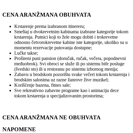
CENA ARANŽMANA OBUHVATA
Krstarenje prema izabranom itinereru;
Smeštaj u dvokrevetnim kabinama izabrane kategorije tokom
krstarenja. Putnici koji to žele mogu dobiti i trokrevetne
odnosno četvorokrevetne kabine iste kategorije, ukoliko su u
momentu rezervacije putovanja dostupne;
Lučke takse;
Prošireni puni pansion (doručak, ručak, večera, popodnevni
međuobrok). Svi obroci se služe ili po sistemu bife posluge
(švedski sto) ili u restoranu po sistemu izbornog menija;
Zabavu u brodskom pozorištu svake večeri tokom krstarenja i
brodskim salonima uz razne žanrove žive muzikel;
Korišćenje bazena, fitnes sale;
Sve rekreativno zabavne programe kao i animaciju dece
tokom krstarenja u specijalizovanim prostorima;
CENA ARANŽMANA NE OBUHVATA
NAPOMENE