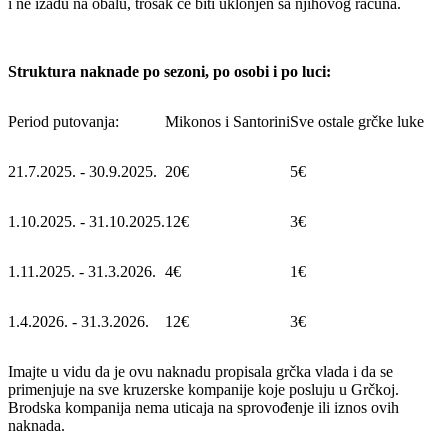
i ne izađu na obalu, trošak će biti uklonjen sa njihovog računa.
Struktura naknade po sezoni, po osobi i po luci:
Period putovanja:
Mikonos i Santorini
Sve ostale grčke luke
21.7.2025. - 30.9.2025.
20€
5€
1.10.2025. - 31.10.2025.
12€
3€
1.11.2025. - 31.3.2026.
4€
1€
1.4.2026. - 31.3.2026.
12€
3€
Imajte u vidu da je ovu naknadu propisala grčka vlada i da se
primenjuje na sve kruzerske kompanije koje posluju u Grčkoj.
Brodska kompanija nema uticaja na sprovođenje ili iznos ovih
naknada.