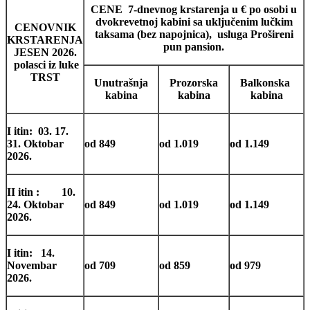
CENE 7-dnevnog krstarenja u € po osobi
u
dvokrevetnoj kabini sa uključenim lučkim
CENOVNIK
taksama (bez napojnica), usluga Prošireni
KRSTARENJA
pun pansion.
JESEN 2026.
polasci iz luke
TRST
Unutrašnja
Prozorska
Balkonska
kabina
kabina
kabina
I itin: 03. 17.
31. Oktobar
od 849
od 1.019
od 1.149
2026.
II itin : 10.
24. Oktobar
od 849
od 1.019
od 1.149
2026.
I itin: 14.
Novembar
od 709
od 859
od 979
2026.