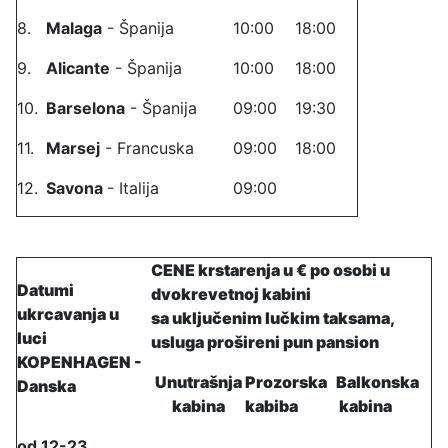
8.
Malaga
- Španija
10:00
18:00
9.
Alicante
- Španija
10:00
18:00
10.
Barselona
- Španija
09:00
19:30
11.
Marsej
- Francuska
09:00
18:00
12.
Savona
- Italija
09:00
CENE krstarenja u € po osobi u
Datumi
dvokrevetnoj kabini
ukrcavanja u
sa uključenim lučkim taksama,
luci
usluga prošireni pun pansion
KOPENHAGEN -
Unutrašnja
Prozorska
Balkonska
Danska
kabina
kabiba
kabina
od 12-23.