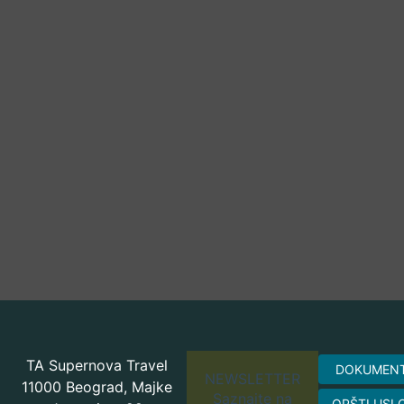
TA Supernova Travel
DOKUMEN
NEWSLETTER
11000 Beograd, Majke
Saznajte na
OPŠTI USL