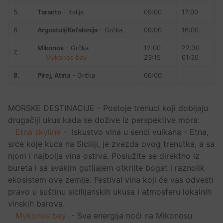
5.
Taranto
- Italija
09:00
17:00
6.
Argostoli/Kefalonija
- Grčka
09:00
16:00
Mikonos
- Grčka
12:00
22:30
7.
Mykonos bay
23:15
01:30
8.
Pirej, Atina
- Grčka
06:00
MORSKE DESTINACIJE - Postoje trenuci koji dobijaju
drugačiji ukus kada se dožive iz perspektive mora:
Etna skyline
- Iskustvo vina u senci vulkana - Etna,
srce koje kuca na Siciliji, je zvezda ovog trenutka, a sa
njom i najbolja vina ostrva. Poslužite se direktno iz
bureta i sa svakim gutljajem otkrijte bogat i raznolik
ekosistem ove zemlje. Festival vina koji će vas odvesti
pravo u suštinu sicilijanskih ukusa i atmosferu lokalnih
vinskih barova.
Mykonos bay
- Sva energija noći na Mikonosu