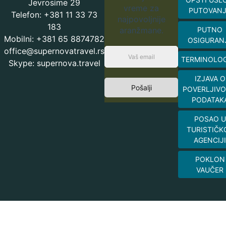
Jevrosime 29
vreme za
PUTOVAN
Telefon: +381 11 33 73
najpovoljnije
183
aranžmane.
PUTNO
Mobilni: +381 65 8874782
OSIGURAN
office@supernovatravel.rs
TERMINOLOG
Skype: supernova.travel
IZJAVA O
Pošalji
POVERLJIVO
PODATAK
POSAO U
TURISTIČK
AGENCIJI
POKLON
VAUČER