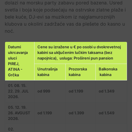
dolazi na morsku party zabavu pored bazena. Usred
svetla i boja koje podsećaju na ostrvske zlatne plaže i
bele kuće, DJ-evi sa muzikom iz najglamuroznijih
klubova u okolini zadržaće vas da plešete do kasno u
noć.
Datumi
Cene su izražene u € po osobi u dvokrevetnoj
ukrcavanja
kabini sa uključenim lučkim taksama (bez
uluci
napojnica), usluga: Prošireni pun pansion
PIREJ,
Unutrašnja
Prozorska
Balkonska
ATINA -
kabina
kabina
kabina
Grčka
01. 08. 15.
22. 29. JUL
od 999
od 1.199
od 1.349
2026.
05. 12. 19.
26. AVGUST
od 1.199
od 1.399
od 1.549
2026.
02.