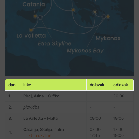
dan
luke
dolazak
odlazak
1.
Pirej, Atina
- Grčka
20:00
2.
plovidba
-
-
3.
La Valletta
- Malta
09:00
19:00
Catanja, Sicilija
, Italija
07:00
17:00
4.
Etna skyline
17:45
19:00