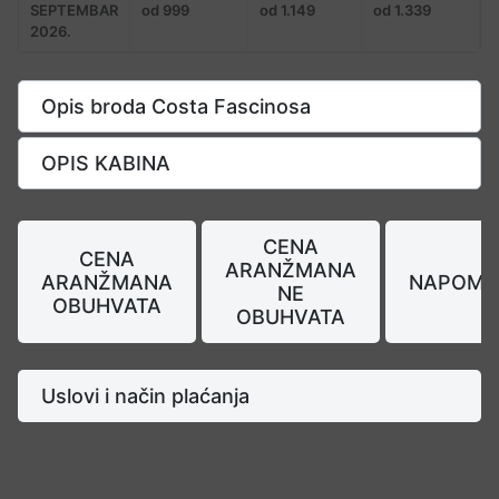
SEPTEMBAR
od 999
od 1.149
od 1.339
2026.
Opis broda Costa Fascinosa
OPIS KABINA
CENA
CENA
ARANŽMANA
ARANŽMANA
NAPOME
NE
OBUHVATA
OBUHVATA
Uslovi i način plaćanja