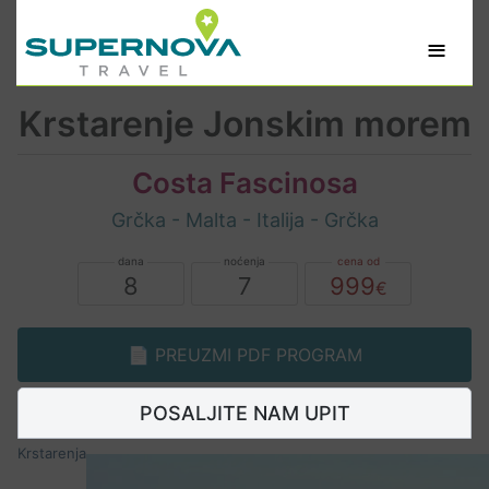
≡
Krstarenje Jonskim morem
Costa Fascinosa
Grčka - Malta - Italija - Grčka
8
7
999
📄 PREUZMI PDF PROGRAM
POSALJITE NAM UPIT
Krstarenja