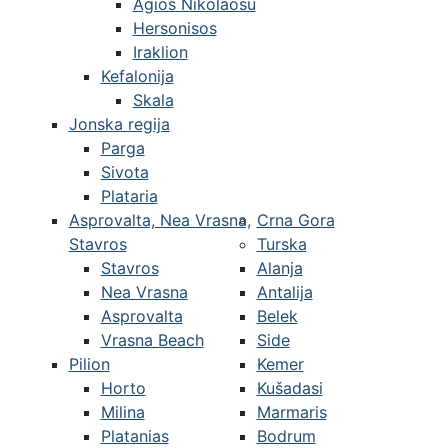
Agios Nikolaosu
Hersonisos
Iraklion
Kefalonija
Skala
Jonska regija
Parga
Sivota
Plataria
Asprovalta, Nea Vrasna,
Crna Gora
Stavros
Turska
Stavros
Alanja
Nea Vrasna
Antalija
Asprovalta
Belek
Vrasna Beach
Side
Pilion
Kemer
Horto
Kušadasi
Milina
Marmaris
Platanias
Bodrum