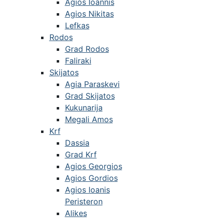
Agios Ioannis
Agios Nikitas
Lefkas
Rodos
Grad Rodos
Faliraki
Skijatos
Agia Paraskevi
Grad Skijatos
Kukunarija
Megali Amos
Krf
Dassia
Grad Krf
Agios Georgios
Agios Gordios
Agios Ioanis
Peristeron
Alikes