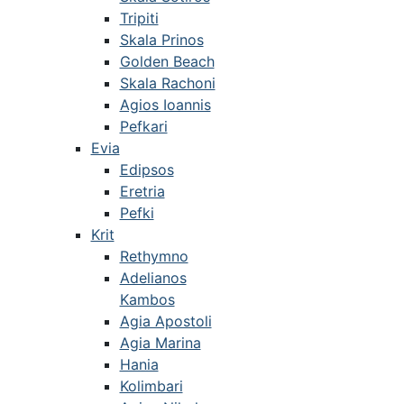
Tripiti
Skala Prinos
Golden Beach
Skala Rachoni
Agios Ioannis
Pefkari
Evia
Edipsos
Eretria
Pefki
Krit
Rethymno
Adelianos
Kambos
Agia Apostoli
Agia Marina
Hania
Kolimbari