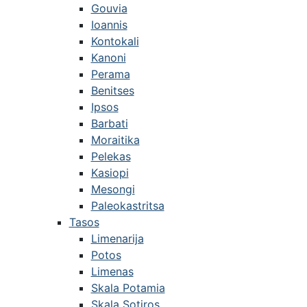
Gouvia
Ioannis
Kontokali
Kanoni
Perama
Benitses
Ipsos
Barbati
Moraitika
Pelekas
Kasiopi
Mesongi
Paleokastritsa
Tasos
Limenarija
Potos
Limenas
Skala Potamia
Skala Sotiros