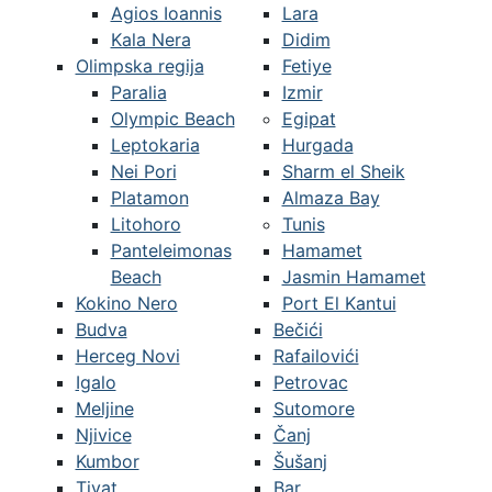
Agios Ioannis
Lara
Kala Nera
Didim
Olimpska regija
Fetiye
Paralia
Izmir
Olympic Beach
Egipat
Leptokaria
Hurgada
Nei Pori
Sharm el Sheik
Platamon
Almaza Bay
Litohoro
Tunis
Panteleimonas
Hamamet
Beach
Jasmin Hamamet
Kokino Nero
Port El Kantui
Budva
Bečići
Herceg Novi
Rafailovići
Igalo
Petrovac
Meljine
Sutomore
Njivice
Čanj
Kumbor
Šušanj
Tivat
Bar