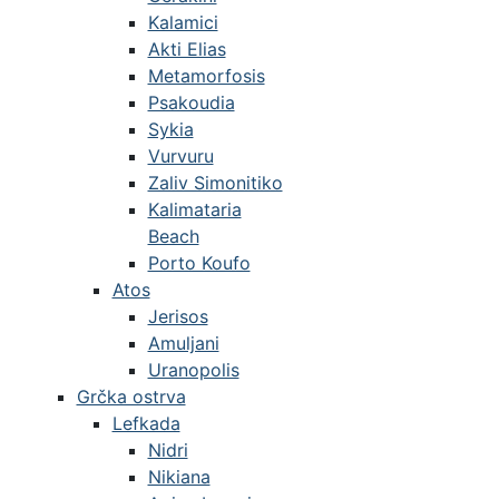
Kalamici
Akti Elias
Metamorfosis
Psakoudia
Sykia
Vurvuru
Zaliv Simonitiko
Kalimataria
Beach
Porto Koufo
Atos
Jerisos
Amuljani
Uranopolis
Grčka ostrva
Lefkada
Nidri
Nikiana