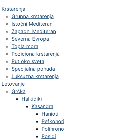
Krstarenja
Grupna krstarenja
Istočni Mediteran
Zapadni Mediteran
Severna Evropa
Topla mora
Poziciona krstarenja
Put oko sveta
Specijalna ponuda
Luksuzna krstarenja
Letovanje
Grčka
Halkidiki
Kasandra
Hanioti
Pefkohori
Polihrono
Posidi