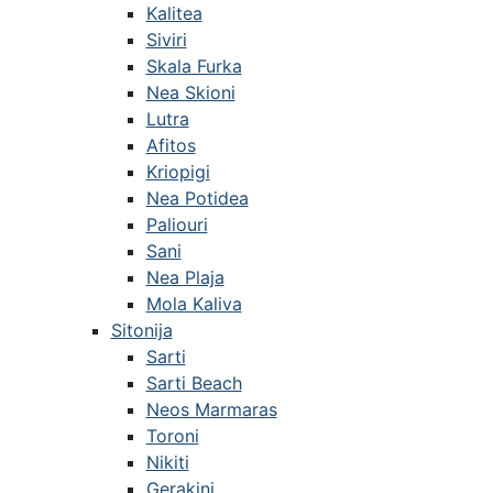
Kalitea
Siviri
Skala Furka
Nea Skioni
Lutra
Afitos
Kriopigi
Nea Potidea
Paliouri
Sani
Nea Plaja
Mola Kaliva
Sitonija
Sarti
Sarti Beach
Neos Marmaras
Toroni
Nikiti
Gerakini