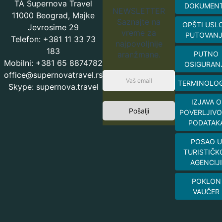
TA Supernova Travel
DOKUMEN
NEWSLETTER
11000 Beograd, Majke
Saznajte na
OPŠTI USL
Jevrosime 29
vreme za
PUTOVAN
Telefon: +381 11 33 73
najpovoljnije
183
aranžmane.
PUTNO
Mobilni: +381 65 8874782
OSIGURAN
office@supernovatravel.rs
TERMINOLOG
Skype: supernova.travel
IZJAVA O
Pošalji
POVERLJIVO
PODATAK
POSAO U
TURISTIČK
AGENCIJI
POKLON
VAUČER