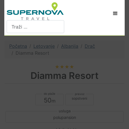
≡
Pretraži
Početna
Letovanje
Albanija
Drač
Diamma Resort
★★★★
Diamma Resort
sopstveni
50
polupansion