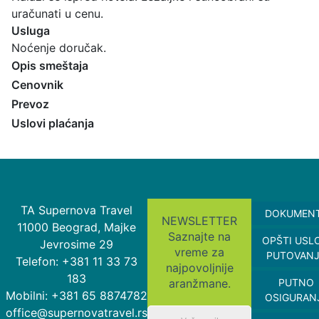
uračunati u cenu.
Usluga
Noćenje doručak.
Opis smeštaja
Cenovnik
Prevoz
Uslovi plaćanja
TA Supernova Travel
DOKUMEN
NEWSLETTER
11000 Beograd, Majke
Saznajte na
OPŠTI USL
Jevrosime 29
vreme za
PUTOVAN
Telefon: +381 11 33 73
najpovoljnije
183
aranžmane.
PUTNO
Mobilni: +381 65 8874782
OSIGURAN
office@supernovatravel.rs