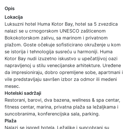
Opis
Lokacija
Luksuzni hotel Huma Kotor Bay, hotel sa 5 zvezdica
nalazi se u crnogorskom UNESCO zašticenom
Bokokotorskom zalivu, sa marinom i privatnom
plažom. Goste očekuje sofisticirano okruženje u kom
se istorija i tehnologija susreću u harmoniji. Huma
Kotor Bay nudi izuzetno iskustvo u upečatljivoj oazi
napravljenoj u stilu venecijanske arhitekture. Uređene
da impresioniraju, dobro opremljene sobe, apartmani i
vile predstavljaju savršen izbor za odmor ili medeni
mesec.
Hotelski sadržaji
Restorani, barovi, dva bazena, wellness & spa centar,
fitness centar, marina, privatna plaža sa ležaljkama i
suncobranima, konferencijska sala, parking.
Plaža
Nalazi se ispred hotela. Ležaljke i suncobrani su