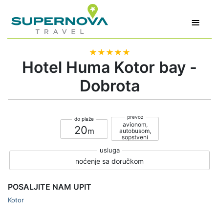
≡
★★★★★
Hotel Huma Kotor bay -
Dobrota
avionom,
20
autobusom,
sopstveni
noćenje sa doručkom
POSALJITE NAM UPIT
Kotor