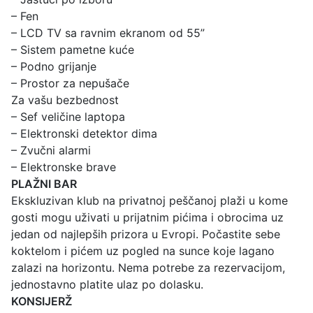
– Fen
– LCD TV sa ravnim ekranom od 55”
– Sistem pametne kuće
– Podno grijanje
– Prostor za nepušače
Za vašu bezbednost
– Sef veličine laptopa
– Elektronski detektor dima
– Zvučni alarmi
– Elektronske brave
PLAŽNI BAR
Ekskluzivan klub na privatnoj peščanoj plaži u kome
gosti mogu uživati u prijatnim pićima i obrocima uz
jedan od najlepših prizora u Evropi. Počastite sebe
koktelom i pićem uz pogled na sunce koje lagano
zalazi na horizontu. Nema potrebe za rezervacijom,
jednostavno platite ulaz po dolasku.
KONSIJERŽ