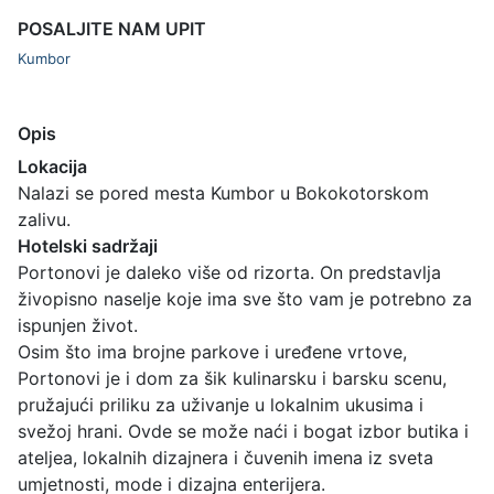
POSALJITE NAM UPIT
Kumbor
Opis
Lokacija
Nalazi se pored mesta Kumbor u Bokokotorskom
zalivu.
Hotelski sadržaji
Portonovi je daleko više od rizorta. On predstavlja
živopisno naselje koje ima sve što vam je potrebno za
ispunjen život.
Osim što ima brojne parkove i uređene vrtove,
Portonovi je i dom za šik kulinarsku i barsku scenu,
pružajući priliku za uživanje u lokalnim ukusima i
svežoj hrani. Ovde se može naći i bogat izbor butika i
ateljea, lokalnih dizajnera i čuvenih imena iz sveta
umjetnosti, mode i dizajna enterijera.