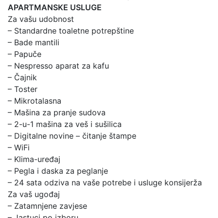
APARTMANSKE USLUGE
Za vašu udobnost
– Standardne toaletne potrepštine
– Bade mantili
– Papuče
– Nespresso aparat za kafu
– Čajnik
– Toster
– Mikrotalasna
– Mašina za pranje sudova
– 2-u-1 mašina za veš i sušilica
– Digitalne novine – čitanje štampe
– WiFi
– Klima-uređaj
– Pegla i daska za peglanje
– 24 sata odziva na vaše potrebe i usluge konsijerža
Za vaš ugođaj
– Zatamnjene zavjese
– Jastuci po izboru