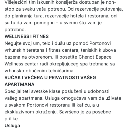
Višejezični tim iskusnih konsijerža dostupan je non-
stop za svaku vašu potrebu. Od rezervacije putovanja,
do planiranja tura, rezervacije hotela i restorana, oni
su tu da vam pomognu – u svemu što vam je
potrebno.
WELLNESS I FITNES
Negujte svoj um, telo i dušu uz pomoć Portonovi
vrhunskih teretana i fitnes centara, teniskih klubova i
bazena na otvorenom. Ili posetite Chenot Espace
Wellness centar radi okrepljujućeg spa tretmana sa
vrhunsko obučenim tehničarima.
RUČAK I VEČERA U PRIVATNOSTI VAŠEG
APARTMANA
Specijaliteti svetske klase posluženi u udobnosti
vašeg apartmana. Usluga omogućava vam da uživate
u svakom Portonovi restoranu ili kafiću, a u
ekskluzivnom okruženju. Savršeno je za posebne
prilike.
Usluga