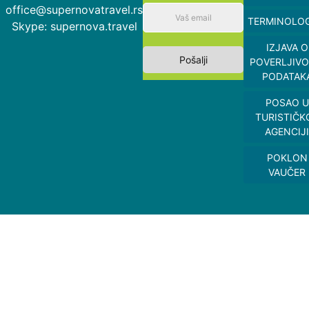
office@supernovatravel.rs
TERMINOLOG
Skype: supernova.travel
IZJAVA O
Pošalji
POVERLJIVO
PODATAK
POSAO U
TURISTIČK
AGENCIJI
POKLON
VAUČER