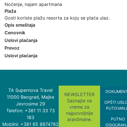
Noćenje, najam apartmana
Plaža
Gosti koriste plažu resorta za koju se plaća ulaz.
Opis smeštaja
Cenovnik
Uslovi plaćanja
Prevoz
Uslovi plaćanja
TA Supernova Travel
DOKUMEN
NEWSLETTER
11000 Beograd, Majke
Saznajte na
OPŠTI USL
Jevrosime 29
vreme za
PUTOVAN
Telefon: +381 11 33 73
najpovoljnije
183
aranžmane.
PUTNO
Mobilni: +381 65 8874782
OSIGURAN