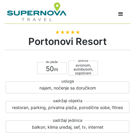
≡
★★★★★
Portonovi Resort
avionom,
50
autobusom,
sopstveni
najam, noćenje sa doručkom
restoran, parking, privatna plaža, porodične sobe, fitnes
balkon, klima uređaj, sef, tv, internet