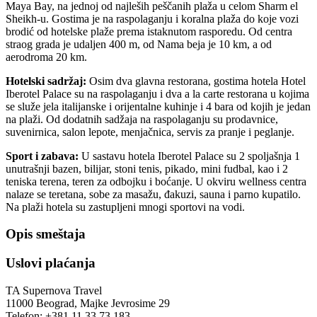
Maya Bay, na jednoj od najleših peščanih plaža u celom Sharm el
Sheikh-u. Gostima je na raspolaganju i koralna plaža do koje vozi
brodić od hotelske plaže prema istaknutom rasporedu. Od centra
straog grada je udaljen 400 m, od Nama beja je 10 km, a od
aerodroma 20 km.
Hotelski sadržaj:
Osim dva glavna restorana, gostima hotela Hotel
Iberotel Palace su na raspolaganju i dva a la carte restorana u kojima
se služe jela italijanske i orijentalne kuhinje i 4 bara od kojih je jedan
na plaži. Od dodatnih sadžaja na raspolaganju su prodavnice,
suvenirnica, salon lepote, menjačnica, servis za pranje i peglanje.
Sport i zabava:
U sastavu hotela Iberotel Palace su 2 spoljašnja 1
unutrašnji bazen, bilijar, stoni tenis, pikado, mini fudbal, kao i 2
teniska terena, teren za odbojku i boćanje. U okviru wellness centra
nalaze se teretana, sobe za masažu, đakuzi, sauna i parno kupatilo.
Na plaži hotela su zastupljeni mnogi sportovi na vodi.
Opis smeštaja
Uslovi plaćanja
TA Supernova Travel
11000 Beograd, Majke Jevrosime 29
Telefon: +381 11 33 73 183