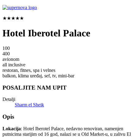
★★★★★
Hotel Iberotel Palace
100
400
avionom
all inclusive
restoran, fitnes, spa i velnes
balkon, klima uređaj, sef, tv, mini-bar
POSALJITE NAM UPIT
Detalji
Sharm el Sheik
Opis
Lokacija
: Hotel Iberotel Palace, nedavno renoviran, namenjen
putnicima starijim od 16 god, nalazi se u Old Market-u, u zalivu El