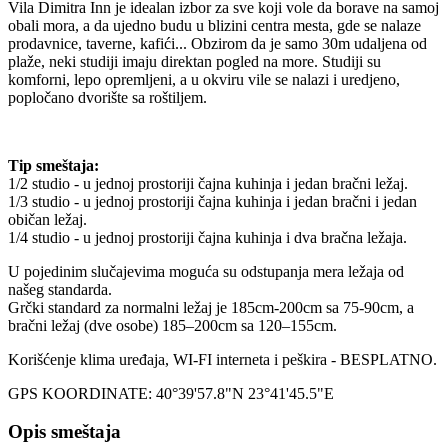
Vila Dimitra Inn je idealan izbor za sve koji vole da borave na samoj
obali mora, a da ujedno budu u blizini centra mesta, gde se nalaze
prodavnice, taverne, kafići... Obzirom da je samo 30m udaljena od
plaže, neki studiji imaju direktan pogled na more. Studiji su
komforni, lepo opremljeni, a u okviru vile se nalazi i uredjeno,
popločano dvorište sa roštiljem.
Tip smeštaja:
1/2 studio - u jednoj prostoriji čajna kuhinja i jedan bračni ležaj.
1/3 studio - u jednoj prostoriji čajna kuhinja i jedan bračni i jedan
običan ležaj.
1/4 studio - u jednoj prostoriji čajna kuhinja i dva bračna ležaja.
U pojedinim slučajevima moguća su odstupanja mera ležaja od
našeg standarda.
Grčki standard za normalni ležaj je 185cm-200cm sa 75-90cm, a
bračni ležaj (dve osobe) 185–200cm sa 120–155cm.
Korišćenje klima uređaja, WI-FI interneta i peškira - BESPLATNO.
GPS KOORDINATE: 40°39'57.8"N 23°41'45.5"E
Opis smeštaja